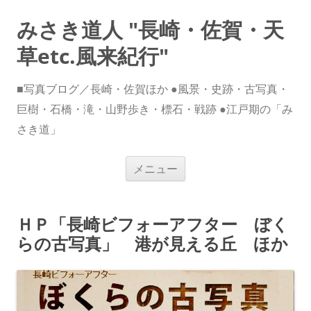
みさき道人 "長崎・佐賀・天
草etc.風来紀行"
■写真ブログ／長崎・佐賀ほか ●風景・史跡・古写真・
巨樹・石橋・滝・山野歩き・標石・戦跡 ●江戸期の「み
さき道」
コ
メニュー
ン
テ
ン
ツ
へ
ＨＰ「長崎ビフォーアフター ぼく
ス
キ
らの古写真」 港が見える丘 ほか
ッ
プ