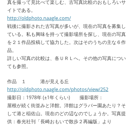
真を撮って見比べて楽しむ、古写真比較のおもしろいサ
イトである。
http://oldphoto.naagle.com/
戦後に撮影された古写真が多いが、現在の写真を募集し
ている。私も興味を持って撮影場所を探し、現在の写真
を２１作品投稿して協力した。次はそのうちの主な６作
品。
詳しい写真の比較は、各ＵＲＬへ。その他の写真につい
ても参照。
作品 １ 港が見える丘
http://oldphoto.naagle.com/photos/view/252
撮影日：1978年 (±1年くらい) 撮影場所：
屋根が続く街並みと洋館。洋館はグラバー園あたり？そ
して港と稲佐山。現在のどの辺なのでしょうか。写真提
供：春光社刊「長崎おもいで散歩２再編版」より