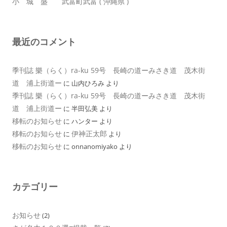
小 城 盛 武富町武富 ( 沖縄県 )
最近のコメント
季刊誌 樂（らく）ra-ku 59号 長崎の道ーみさき道 茂木街
道 浦上街道ー
に
山内ひろみ
より
季刊誌 樂（らく）ra-ku 59号 長崎の道ーみさき道 茂木街
道 浦上街道ー
に
半田弘美
より
移転のお知らせ
に
ハンター
より
移転のお知らせ
伊神正太郎
に
より
移転のお知らせ
に
onnanomiyako
より
カテゴリー
お知らせ
(2)