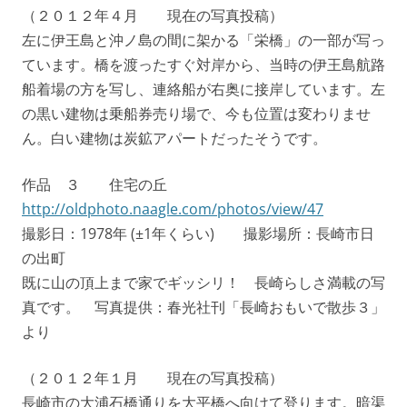
（２０１２年４月 現在の写真投稿）
左に伊王島と沖ノ島の間に架かる「栄橋」の一部が写っ
ています。橋を渡ったすぐ対岸から、当時の伊王島航路
船着場の方を写し、連絡船が右奥に接岸しています。左
の黒い建物は乗船券売り場で、今も位置は変わりませ
ん。白い建物は炭鉱アパートだったそうです。
作品 ３ 住宅の丘
http://oldphoto.naagle.com/photos/view/47
撮影日：1978年 (±1年くらい) 撮影場所：長崎市日
の出町
既に山の頂上まで家でギッシリ！ 長崎らしさ満載の写
真です。 写真提供：春光社刊「長崎おもいで散歩３」
より
（２０１２年１月 現在の写真投稿）
長崎市の大浦石橋通りを大平橋へ向けて登ります。暗渠