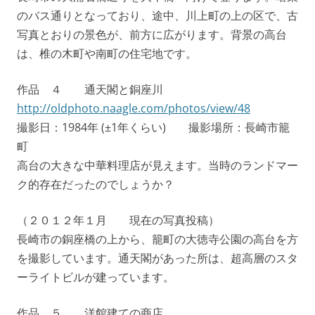
のバス通りとなっており、途中、川上町の上の区で、古
写真とおりの景色が、前方に広がります。背景の高台
は、椎の木町や南町の住宅地です。
作品 ４ 通天閣と銅座川
http://oldphoto.naagle.com/photos/view/48
撮影日：1984年 (±1年くらい) 撮影場所：長崎市籠
町
高台の大きな中華料理店が見えます。当時のランドマー
ク的存在だったのでしょうか？
（２０１２年１月 現在の写真投稿）
長崎市の銅座橋の上から、籠町の大徳寺公園の高台を方
を撮影しています。通天閣があった所は、超高層のスタ
ーライトビルが建っています。
作品 ５ 洋館建ての商店