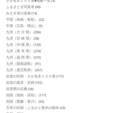
さが名木１００選■掲載一覧
(3)
ふるさと古写真考
(88)
みさき道の道塚
(14)
中国（島根・鳥取）
(22)
中国（広島・岡山）
(5)
九州（大 分 県）
(296)
九州（宮 崎 県）
(58)
九州（沖 縄 県）
(125)
九州（熊 本 県）
(274)
九州（福 岡 県）
(210)
九州（薩南諸島）
(91)
九州（鹿児島県）
(261)
佐賀の巨樹・さが名木１００選
(117)
佐賀の風景・史跡
(102)
佐賀県の石橋
(26)
四国（徳島・高知）
(117)
四国（愛媛・香川）
(63)
天草の巨樹・ふるさと熊本の樹木
(23)