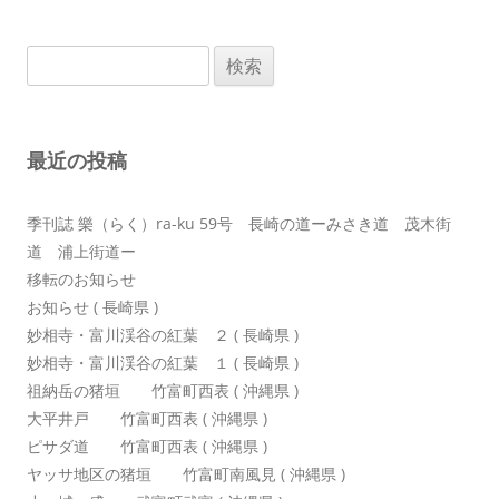
ビ
ゲ
検
ー
索:
シ
ョ
最近の投稿
ン
季刊誌 樂（らく）ra-ku 59号 長崎の道ーみさき道 茂木街
道 浦上街道ー
移転のお知らせ
お知らせ ( 長崎県 )
妙相寺・富川渓谷の紅葉 ２ ( 長崎県 )
妙相寺・富川渓谷の紅葉 １ ( 長崎県 )
祖納岳の猪垣 竹富町西表 ( 沖縄県 )
大平井戸 竹富町西表 ( 沖縄県 )
ピサダ道 竹富町西表 ( 沖縄県 )
ヤッサ地区の猪垣 竹富町南風見 ( 沖縄県 )