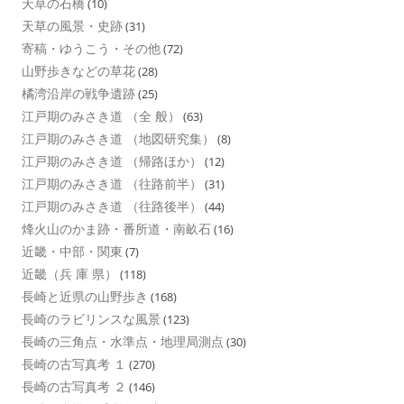
天草の石橋
(10)
天草の風景・史跡
(31)
寄稿・ゆうこう・その他
(72)
山野歩きなどの草花
(28)
橘湾沿岸の戦争遺跡
(25)
江戸期のみさき道 （全 般）
(63)
江戸期のみさき道 （地図研究集）
(8)
江戸期のみさき道 （帰路ほか）
(12)
江戸期のみさき道 （往路前半）
(31)
江戸期のみさき道 （往路後半）
(44)
烽火山のかま跡・番所道・南畝石
(16)
近畿・中部・関東
(7)
近畿（兵 庫 県）
(118)
長崎と近県の山野歩き
(168)
長崎のラビリンスな風景
(123)
長崎の三角点・水準点・地理局測点
(30)
長崎の古写真考 １
(270)
長崎の古写真考 ２
(146)