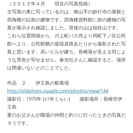
（２０１２年４月 現在の写真投稿）
古写真の奥に写っているのは、南山手の妙行寺の屋根と
四海楼の以前の建物です。四海楼資料館に前の建物の写
真が展示され確認しました。背後の山は稲佐山です。
これら位置関係から、川上町バス停より同町下ノ区公民
館へ上り、公民館横の坂段道路あたりから撮影された写
真と思います。高いビルが建ち、長崎港が見える同じよ
うな景色が写せません。春光社さんに確認すると、場所
は間違いないとのことでした。
作品 ２ 伊王島の船着場
http://oldphoto.naagle.com/photos/view/144
撮影日：1970年 (±1年くらい) 撮影場所：長崎市伊
王島
妻のお父さんが職場の仲間と釣りに行ったときの写真だ
そうです。