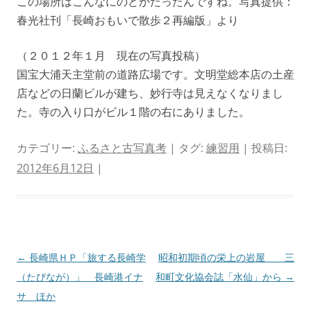
この場所はこんなにのどかだったんですね。写真提供：
春光社刊「長崎おもいで散歩２再編版」より
（２０１２年１月 現在の写真投稿）
国宝大浦天主堂前の道路広場です。文明堂総本店の土産
店などの日蘭ビルが建ち、妙行寺は見えなくなりまし
た。寺の入り口がビル１階の右にありました。
カテゴリー:
ふるさと古写真考
| タグ:
練習用
| 投稿日:
2012年6月12日
|
投
←
長崎県ＨＰ「旅する長崎学
昭和初期頃の栄上の岩屋 三
稿
（たびなが）」 長崎港イナ
和町文化協会誌「水仙」から
→
ナ
サ ほか