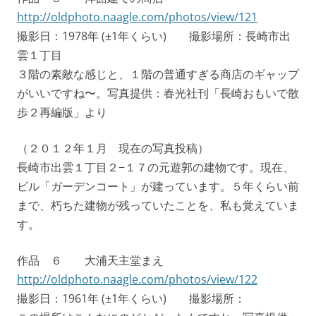
http://oldphoto.naagle.com/photos/view/121
撮影日：1978年 (±1年くらい) 撮影場所：長崎市出
雲１丁目
３階の素敵な感じと、１階の普通すぎる商店のギャップ
がいいですね〜。写真提供：春光社刊「長崎おもいで散
歩２再編版」より
（２０１２年１月 現在の写真投稿）
長崎市出雲１丁目２−１７の元遊郭の建物です。現在、
ビル「ガーデンコート」が建っています。５年くらい前
まで、朽ちた建物が残っていたことを、私も覚えていま
す。
作品 ６ 大浦天主堂まえ
http://oldphoto.naagle.com/photos/view/122
撮影日：1961年 (±1年くらい) 撮影場所：