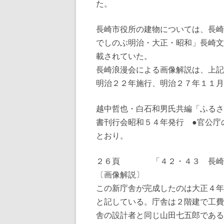
た。
長崎市役所の建物については、長崎
でしのぶ明治・大正・昭和」長崎文
載されていた。
長崎浪漫会による画像解説は、上記
明治２２年施行、明治２７年１１月
越中哲也・白石和男氏共編「ふるさ
書刊行会昭和５４年発行 ●官公庁
とおり。
２６頁 「４２・４３ 長崎市
〔画像解説〕
この新庁舎が完成したのは大正４年
と記している。庁舎は２階建で工費
舎の設計者と同じ山田七五郎である