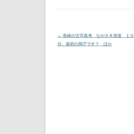
投
←
長崎の古写真考 ながさき浪漫 １０
稿
分、最初の県庁です？ ほか
ナ
ビ
ゲ
ー
シ
ョ
ン