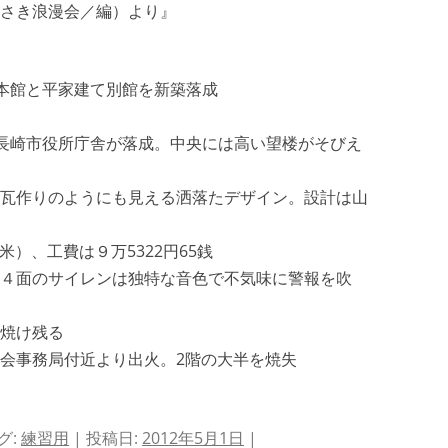
さき浪漫会／編）より』
て本館と平家建て別館を新築落成
建の長崎市役所庁舎が落成。中央には高い望楼がそびえ
瓦作りのようにも見える洒落たデザイン。設計は山
米）、工費は９万5322円65銭
４面のサイレンは独特な音色で不気味に警報を吹
も焼け残る
、市議会事務局付近より出火。2階の大半を焼失
グ:
練習用
| 投稿日:
2012年5月1日
|