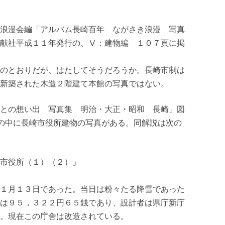
浪漫会編「アルバム長崎百年 ながさき浪漫 写真
献社平成１１年発行の、Ⅴ：建物編 １０７頁に掲
のとおりだが、はたしてそうだろうか。長崎市制は
新築された木造２階建て本館の写真ではない。
との想い出 写真集 明治・大正・昭和 長崎」図
の中に長崎市役所建物の写真がある。同解説は次の
役所（１）（２）」
１月１３日であった。当日は粉々たる降雪であった
は９５，３２２円６５銭であり、設計者は県庁新庁
。現在この庁舎は改造されている。