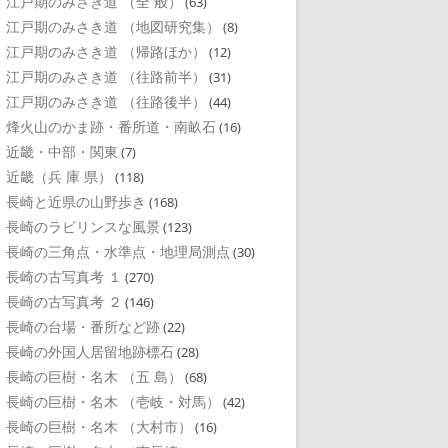
江戸期のみさき道 （全 般）
(63)
江戸期のみさき道 （地図研究集）
(8)
江戸期のみさき道 （帰路ほか）
(12)
江戸期のみさき道 （往路前半）
(31)
江戸期のみさき道 （往路後半）
(44)
烽火山のかま跡・番所道・南畝石
(16)
近畿・中部・関東
(7)
近畿（兵 庫 県）
(118)
長崎と近県の山野歩き
(168)
長崎のラビリンスな風景
(123)
長崎の三角点・水準点・地理局測点
(30)
長崎の古写真考 １
(270)
長崎の古写真考 ２
(146)
長崎の台場・番所など跡
(22)
長崎の外国人居留地跡標石
(28)
長崎の巨樹・名木 （五 島）
(68)
長崎の巨樹・名木 （壱岐・対馬）
(42)
長崎の巨樹・名木 （大村市）
(16)