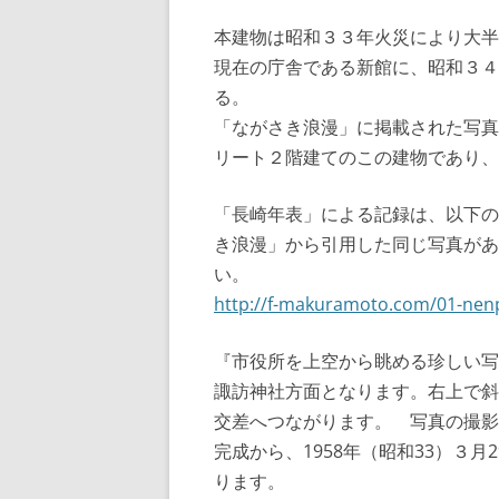
本建物は昭和３３年火災により大半
現在の庁舎である新館に、昭和３４
る。
「ながさき浪漫」に掲載された写真
リート２階建てのこの建物であり、
「長崎年表」による記録は、以下の
き浪漫」から引用した同じ写真があ
い。
http://f-makuramoto.com/01-nen
『市役所を上空から眺める珍しい写
諏訪神社方面となります。右上で斜
交差へつながります。 写真の撮影は
完成から、1958年（昭和33）３
ります。