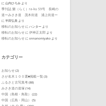
に
山内ひろみ
より
季刊誌 樂（らく）ra-ku 59号 長崎の
道ーみさき道 茂木街道 浦上街道ー
に
半田弘美
より
移転のお知らせ
に
ハンター
より
移転のお知らせ
伊神正太郎
に
より
移転のお知らせ
に
onnanomiyako
より
カテゴリー
お知らせ
(2)
さが名木１００選■掲載一覧
(3)
ふるさと古写真考
(88)
みさき道の道塚
(14)
中国（島根・鳥取）
(22)
中国（広島・岡山）
(5)
九州（大 分 県）