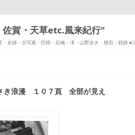
佐賀・天草etc.風来紀行"
風景・史跡・古写真・巨樹・石橋・滝・山野歩き・標石・戦跡 ●
コ
ン
テ
ン
ツ
へ
ス
キ
さき浪漫 １０７頁 全部が見え
ッ
プ