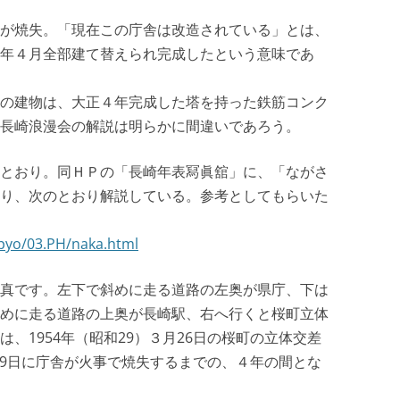
が焼失。「現在この庁舎は改造されている」とは、
年４月全部建て替えられ完成したという意味であ
の建物は、大正４年完成した塔を持った鉄筋コンク
長崎浪漫会の解説は明らかに間違いであろう。
とおり。同ＨＰの「長崎年表冩眞舘」に、「ながさ
り、次のとおり解説している。参考としてもらいた
pyo/03.PH/naka.html
真です。左下で斜めに走る道路の左奥が県庁、下は
めに走る道路の上奥が長崎駅、右へ行くと桜町立体
、1954年（昭和29）３月26日の桜町の立体交差
月29日に庁舎が火事で焼失するまでの、４年の間とな