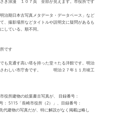
さき浪漫 １０７頁 全部が見えます。市役所です
明治期日本古写真メタデータ・データベース」など
て、撮影場所などタイトルや説明文に疑問があるも
にしている。順不同。
所です
でも見通す高い塔を持った堂々たる洋館です。明治
ふさわしい市庁舎です。 明治２７年１１月竣工
市役所建物の絵葉書古写真が、 目録番号：
号： 5115「長崎市役所（2）」、目録番号：
る。先代建物の写真だが、特に解説がなく掲載は略し