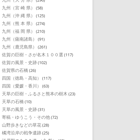
(296)
九州（宮 崎 県）
(58)
九州（沖 縄 県）
(125)
九州（熊 本 県）
(274)
九州（福 岡 県）
(210)
九州（薩南諸島）
(91)
九州（鹿児島県）
(261)
佐賀の巨樹・さが名木１００選
(117)
佐賀の風景・史跡
(102)
佐賀県の石橋
(26)
四国（徳島・高知）
(117)
四国（愛媛・香川）
(63)
天草の巨樹・ふるさと熊本の樹木
(23)
天草の石橋
(10)
天草の風景・史跡
(31)
寄稿・ゆうこう・その他
(72)
山野歩きなどの草花
(28)
橘湾沿岸の戦争遺跡
(25)