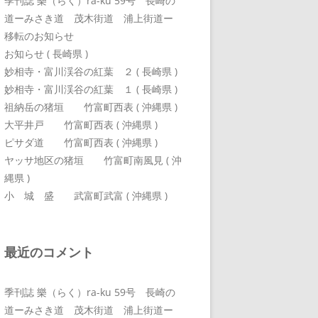
季刊誌 樂（らく）ra-ku 59号 長崎の
道ーみさき道 茂木街道 浦上街道ー
移転のお知らせ
お知らせ ( 長崎県 )
妙相寺・富川渓谷の紅葉 ２ ( 長崎県 )
妙相寺・富川渓谷の紅葉 １ ( 長崎県 )
祖納岳の猪垣 竹富町西表 ( 沖縄県 )
大平井戸 竹富町西表 ( 沖縄県 )
ピサダ道 竹富町西表 ( 沖縄県 )
ヤッサ地区の猪垣 竹富町南風見 ( 沖
縄県 )
小 城 盛 武富町武富 ( 沖縄県 )
最近のコメント
季刊誌 樂（らく）ra-ku 59号 長崎の
道ーみさき道 茂木街道 浦上街道ー