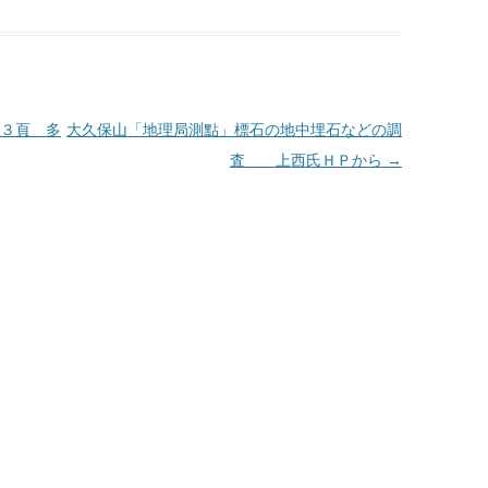
３頁 多
大久保山「地理局測點」標石の地中埋石などの調
査 上西氏ＨＰから
→