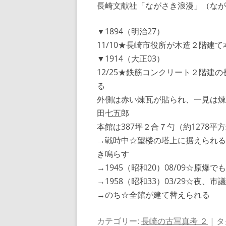
長崎文献社「ながさき浪漫」（なが
▼1894（明治27）
11/10★長崎市役所が木造２階建
▼1914（大正03）
12/25★鉄筋コンクリート２階
る
外側は赤い煉瓦が貼られ、一見は煉
田七五郎
本館は387坪２合７勺（約1278平方
→戦時中☆望楼の塔上に据えられる
き鳴らす
→1945（昭和20）08/09☆原爆で
→1958（昭和33）03/29☆夜
→のち☆全館が建て替えられる
カテゴリー:
長崎の古写真考 ２
| タ