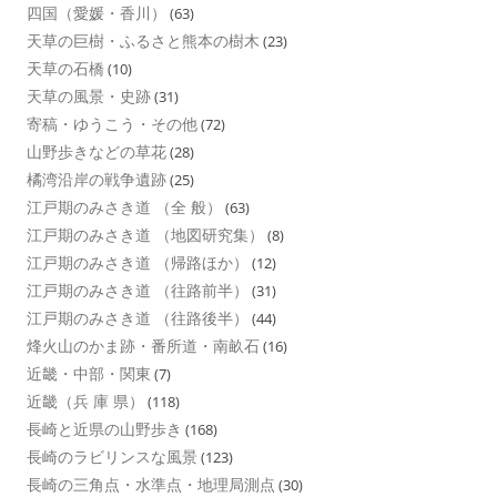
四国（愛媛・香川）
(63)
天草の巨樹・ふるさと熊本の樹木
(23)
天草の石橋
(10)
天草の風景・史跡
(31)
寄稿・ゆうこう・その他
(72)
山野歩きなどの草花
(28)
橘湾沿岸の戦争遺跡
(25)
江戸期のみさき道 （全 般）
(63)
江戸期のみさき道 （地図研究集）
(8)
江戸期のみさき道 （帰路ほか）
(12)
江戸期のみさき道 （往路前半）
(31)
江戸期のみさき道 （往路後半）
(44)
烽火山のかま跡・番所道・南畝石
(16)
近畿・中部・関東
(7)
近畿（兵 庫 県）
(118)
長崎と近県の山野歩き
(168)
長崎のラビリンスな風景
(123)
長崎の三角点・水準点・地理局測点
(30)