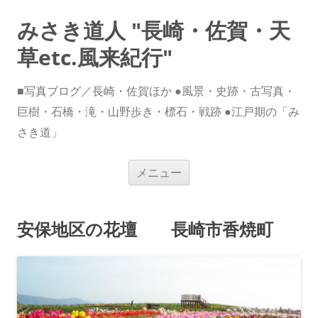
みさき道人 "長崎・佐賀・天
草etc.風来紀行"
■写真ブログ／長崎・佐賀ほか ●風景・史跡・古写真・
巨樹・石橋・滝・山野歩き・標石・戦跡 ●江戸期の「み
さき道」
コ
メニュー
ン
テ
ン
ツ
へ
安保地区の花壇 長崎市香焼町
ス
キ
ッ
プ