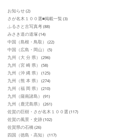
お知らせ
(2)
さが名木１００選■掲載一覧
(3)
ふるさと古写真考
(88)
みさき道の道塚
(14)
中国（島根・鳥取）
(22)
中国（広島・岡山）
(5)
九州（大 分 県）
(296)
九州（宮 崎 県）
(58)
九州（沖 縄 県）
(125)
九州（熊 本 県）
(274)
九州（福 岡 県）
(210)
九州（薩南諸島）
(91)
九州（鹿児島県）
(261)
佐賀の巨樹・さが名木１００選
(117)
佐賀の風景・史跡
(102)
佐賀県の石橋
(26)
四国（徳島・高知）
(117)