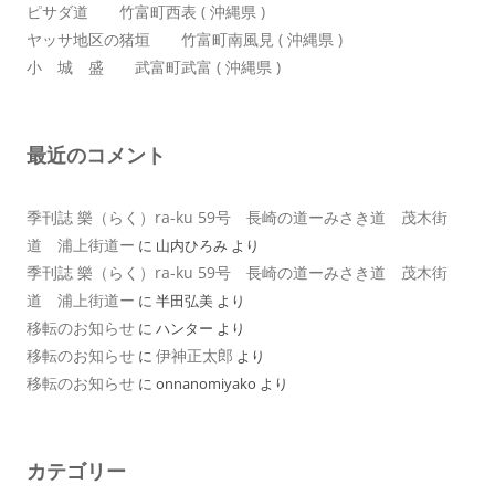
ピサダ道 竹富町西表 ( 沖縄県 )
ヤッサ地区の猪垣 竹富町南風見 ( 沖縄県 )
小 城 盛 武富町武富 ( 沖縄県 )
最近のコメント
季刊誌 樂（らく）ra-ku 59号 長崎の道ーみさき道 茂木街
道 浦上街道ー
に
山内ひろみ
より
季刊誌 樂（らく）ra-ku 59号 長崎の道ーみさき道 茂木街
道 浦上街道ー
に
半田弘美
より
移転のお知らせ
に
ハンター
より
移転のお知らせ
伊神正太郎
に
より
移転のお知らせ
に
onnanomiyako
より
カテゴリー