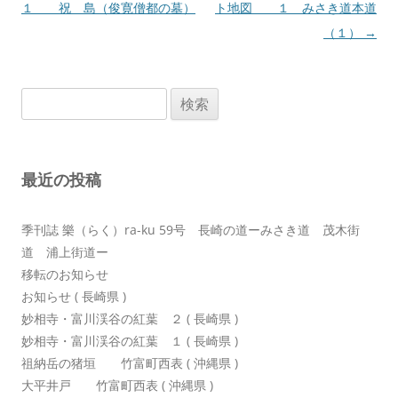
稿
１ 祝 島（俊寛僧都の墓）
ト地図 １ みさき道本道
ナ
（１）
→
ビ
ゲ
検
ー
索:
シ
ョ
最近の投稿
ン
季刊誌 樂（らく）ra-ku 59号 長崎の道ーみさき道 茂木街
道 浦上街道ー
移転のお知らせ
お知らせ ( 長崎県 )
妙相寺・富川渓谷の紅葉 ２ ( 長崎県 )
妙相寺・富川渓谷の紅葉 １ ( 長崎県 )
祖納岳の猪垣 竹富町西表 ( 沖縄県 )
大平井戸 竹富町西表 ( 沖縄県 )