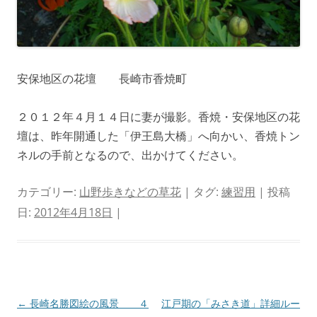
安保地区の花壇 長崎市香焼町
２０１２年４月１４日に妻が撮影。香焼・安保地区の花
壇は、昨年開通した「伊王島大橋」へ向かい、香焼トン
ネルの手前となるので、出かけてください。
カテゴリー:
山野歩きなどの草花
| タグ:
練習用
| 投稿
日:
2012年4月18日
|
投
←
長崎名勝図絵の風景 ４
江戸期の「みさき道」詳細ルー