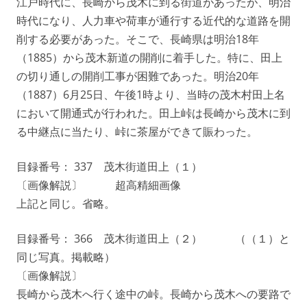
江戸時代に、長崎から茂木に到る街道があったが、明治
時代になり、人力車や荷車が通行する近代的な道路を開
削する必要があった。そこで、長崎県は明治18年
（1885）から茂木新道の開削に着手した。特に、田上
の切り通しの開削工事が困難であった。明治20年
（1887）6月25日、午後1時より、当時の茂木村田上名
において開通式が行われた。田上峠は長崎から茂木に到
る中継点に当たり、峠に茶屋ができて賑わった。
目録番号： 337 茂木街道田上（１）
〔画像解説〕 超高精細画像
上記と同じ。省略。
目録番号： 366 茂木街道田上（２） （（１）と
同じ写真。掲載略）
〔画像解説〕
長崎から茂木へ行く途中の峠。長崎から茂木への要路で