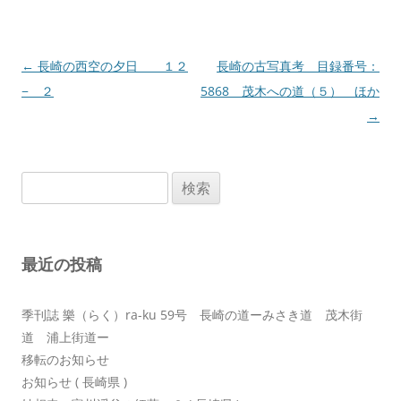
投
←
長崎の西空の夕日 １２
長崎の古写真考 目録番号：
稿
− ２
5868 茂木への道（５） ほか
ナ
→
ビ
ゲ
検
ー
索:
シ
ョ
最近の投稿
ン
季刊誌 樂（らく）ra-ku 59号 長崎の道ーみさき道 茂木街
道 浦上街道ー
移転のお知らせ
お知らせ ( 長崎県 )