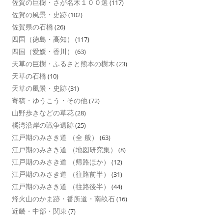
佐賀の巨樹・さが名木１００選
(117)
佐賀の風景・史跡
(102)
佐賀県の石橋
(26)
四国（徳島・高知）
(117)
四国（愛媛・香川）
(63)
天草の巨樹・ふるさと熊本の樹木
(23)
天草の石橋
(10)
天草の風景・史跡
(31)
寄稿・ゆうこう・その他
(72)
山野歩きなどの草花
(28)
橘湾沿岸の戦争遺跡
(25)
江戸期のみさき道 （全 般）
(63)
江戸期のみさき道 （地図研究集）
(8)
江戸期のみさき道 （帰路ほか）
(12)
江戸期のみさき道 （往路前半）
(31)
江戸期のみさき道 （往路後半）
(44)
烽火山のかま跡・番所道・南畝石
(16)
近畿・中部・関東
(7)