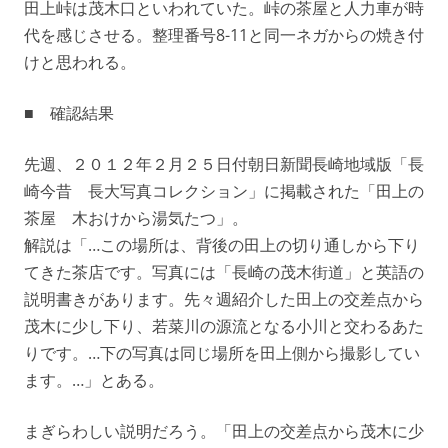
田上峠は茂木口といわれていた。峠の茶屋と人力車が時
代を感じさせる。整理番号8-11と同一ネガからの焼き付
けと思われる。
■ 確認結果
先週、２０１２年２月２５日付朝日新聞長崎地域版「長
崎今昔 長大写真コレクション」に掲載された「田上の
茶屋 木おけから湯気たつ」。
解説は「…この場所は、背後の田上の切り通しから下り
てきた茶店です。写真には「長崎の茂木街道」と英語の
説明書きがあります。先々週紹介した田上の交差点から
茂木に少し下り、若菜川の源流となる小川と交わるあた
りです。…下の写真は同じ場所を田上側から撮影してい
ます。…」とある。
まぎらわしい説明だろう。「田上の交差点から茂木に少