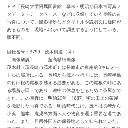
ＨＰ「長崎大学附属図書館 幕末・明治期日本古写真メ
タデータ・データベース」などに収録している長崎の古
写真について、撮影場所などタイトルや説明文に疑問が
あるものを、現地へ出かけて調査するようにしている。
順不同。
目録番号：3799 茂木街道（４）
〔画像解説〕 超高精細画像
茂木村（現長崎市茂木町）は長崎市の東南約8キロメー
トルの場所にある。長崎から茂木へ行くには、長崎半島
の付け根の尾根を越える必要がある。この尾根の峠にあ
る場所が田上であり、途中の休息をとるために茶屋がで
きた。この写真は、明治20年（1887）頃の田上の茶屋
を撮影した写真である。明治時代には、茂木は長崎から
小浜、熊本、鹿児島方面へ人や物資を運ぶ重要な港であ
った。また、居留外国人の保養地として知られていた。