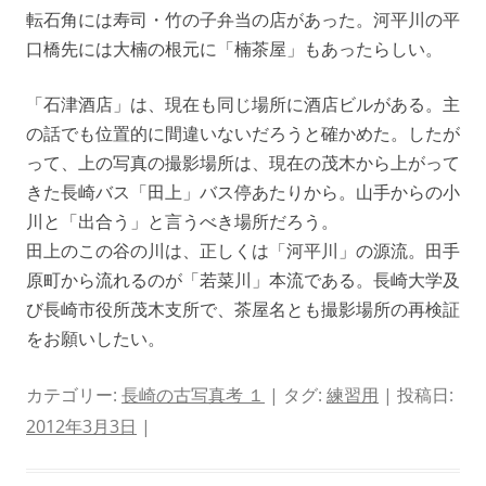
転石角には寿司・竹の子弁当の店があった。河平川の平
口橋先には大楠の根元に「楠茶屋」もあったらしい。
「石津酒店」は、現在も同じ場所に酒店ビルがある。主
の話でも位置的に間違いないだろうと確かめた。したが
って、上の写真の撮影場所は、現在の茂木から上がって
きた長崎バス「田上」バス停あたりから。山手からの小
川と「出合う」と言うべき場所だろう。
田上のこの谷の川は、正しくは「河平川」の源流。田手
原町から流れるのが「若菜川」本流である。長崎大学及
び長崎市役所茂木支所で、茶屋名とも撮影場所の再検証
をお願いしたい。
カテゴリー:
長崎の古写真考 １
| タグ:
練習用
| 投稿日:
2012年3月3日
|