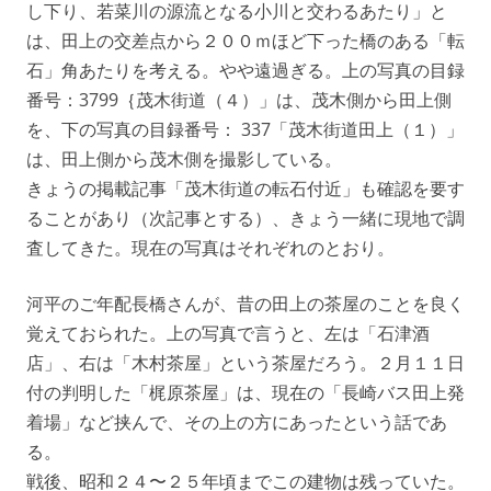
し下り、若菜川の源流となる小川と交わるあたり」と
は、田上の交差点から２００ｍほど下った橋のある「転
石」角あたりを考える。やや遠過ぎる。上の写真の目録
番号：3799｛茂木街道（４）」は、茂木側から田上側
を、下の写真の目録番号： 337「茂木街道田上（１）」
は、田上側から茂木側を撮影している。
きょうの掲載記事「茂木街道の転石付近」も確認を要す
ることがあり（次記事とする）、きょう一緒に現地で調
査してきた。現在の写真はそれぞれのとおり。
河平のご年配長橋さんが、昔の田上の茶屋のことを良く
覚えておられた。上の写真で言うと、左は「石津酒
店」、右は「木村茶屋」という茶屋だろう。２月１１日
付の判明した「梶原茶屋」は、現在の「長崎バス田上発
着場」など挟んで、その上の方にあったという話であ
る。
戦後、昭和２４〜２５年頃までこの建物は残っていた。