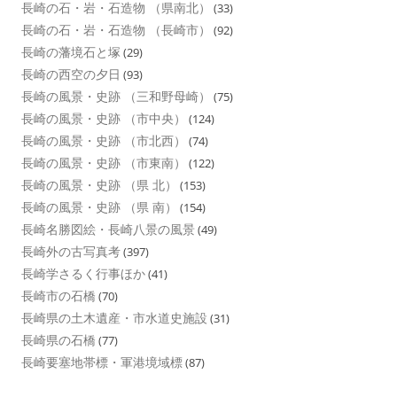
長崎の石・岩・石造物 （県南北）
(33)
長崎の石・岩・石造物 （長崎市）
(92)
長崎の藩境石と塚
(29)
長崎の西空の夕日
(93)
長崎の風景・史跡 （三和野母崎）
(75)
長崎の風景・史跡 （市中央）
(124)
長崎の風景・史跡 （市北西）
(74)
長崎の風景・史跡 （市東南）
(122)
長崎の風景・史跡 （県 北）
(153)
長崎の風景・史跡 （県 南）
(154)
長崎名勝図絵・長崎八景の風景
(49)
長崎外の古写真考
(397)
長崎学さるく行事ほか
(41)
長崎市の石橋
(70)
長崎県の土木遺産・市水道史施設
(31)
長崎県の石橋
(77)
長崎要塞地帯標・軍港境域標
(87)