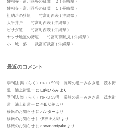
妙相寺・富川渓谷の紅葉 ２ ( 長崎県 )
妙相寺・富川渓谷の紅葉 １ ( 長崎県 )
祖納岳の猪垣 竹富町西表 ( 沖縄県 )
大平井戸 竹富町西表 ( 沖縄県 )
ピサダ道 竹富町西表 ( 沖縄県 )
ヤッサ地区の猪垣 竹富町南風見 ( 沖縄県 )
小 城 盛 武富町武富 ( 沖縄県 )
最近のコメント
季刊誌 樂（らく）ra-ku 59号 長崎の道ーみさき道 茂木街
道 浦上街道ー
に
山内ひろみ
より
季刊誌 樂（らく）ra-ku 59号 長崎の道ーみさき道 茂木街
道 浦上街道ー
に
半田弘美
より
移転のお知らせ
に
ハンター
より
移転のお知らせ
伊神正太郎
に
より
移転のお知らせ
に
onnanomiyako
より