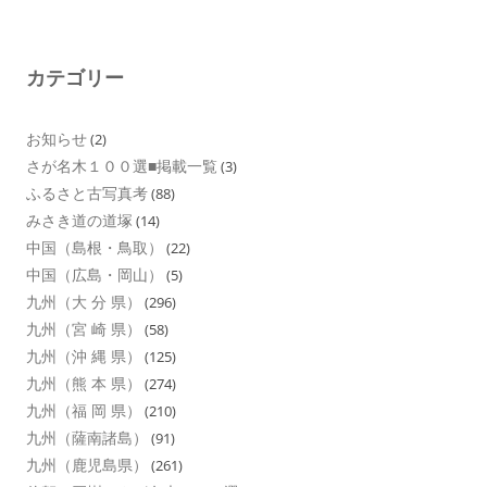
カテゴリー
お知らせ
(2)
さが名木１００選■掲載一覧
(3)
ふるさと古写真考
(88)
みさき道の道塚
(14)
中国（島根・鳥取）
(22)
中国（広島・岡山）
(5)
九州（大 分 県）
(296)
九州（宮 崎 県）
(58)
九州（沖 縄 県）
(125)
九州（熊 本 県）
(274)
九州（福 岡 県）
(210)
九州（薩南諸島）
(91)
九州（鹿児島県）
(261)