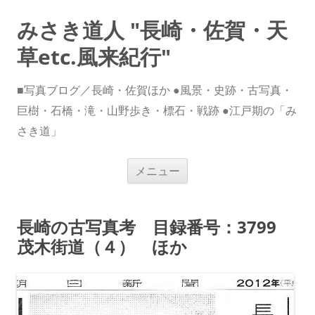
みさき道人 "長崎・佐賀・天
草etc.風来紀行"
■写真ブログ／長崎・佐賀ほか ●風景・史跡・古写真・
巨樹・石橋・滝・山野歩き・標石・戦跡 ●江戸期の「み
さき道」
コ
メニュー
ン
テ
ン
ツ
へ
長崎の古写真考 目録番号：3799
ス
キ
茂木街道（４） ほか
ッ
プ