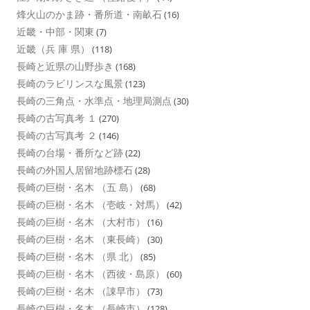
烽火山のかま跡・番所道・南畝石
(16)
近畿・中部・関東
(7)
近畿（兵 庫 県）
(118)
長崎と近県の山野歩き
(168)
長崎のラビリンスな風景
(123)
長崎の三角点・水準点・地理局測点
(30)
長崎の古写真考 １
(270)
長崎の古写真考 ２
(146)
長崎の台場・番所など跡
(22)
長崎の外国人居留地跡標石
(28)
長崎の巨樹・名木 （五 島）
(68)
長崎の巨樹・名木 （壱岐・対馬）
(42)
長崎の巨樹・名木 （大村市）
(16)
長崎の巨樹・名木 （東長崎）
(30)
長崎の巨樹・名木 （県 北）
(85)
長崎の巨樹・名木 （西彼・島原）
(60)
長崎の巨樹・名木 （諌早市）
(73)
長崎の巨樹・名木 （長崎市）
(128)