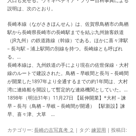
入口も見せる。ウィキぺディア・フリー百科事典による
説明は、次のとおり。
長崎本線（ながさきほんせん）は、佐賀県鳥栖市の鳥栖
駅から長崎県長崎市の長崎駅までを結ぶ九州旅客鉄道
（JR九州）の鉄道路線（幹線）である。ほかに喜々津駅
– 長与駅 – 浦上駅間の別線を持つ。長崎線とも呼ばれ
る。…
長崎本線は、九州鉄道の手により現在の佐世保線・大村
線のルートで建設された。鳥栖 – 早岐間と長与 – 長崎間
が開業した1897年より全通するまでの約1年間は、大村
湾に連絡船を開設して暫定的な連絡機関としていた。…
1898年（明治31年）11月27日 【延伸開業】*大村 – 諫
早 – 長与（鳥栖 – 早岐 – 長崎間が開通） 【駅新設】諫
早、喜々津、大草 …
カテゴリー:
長崎の古写真考 ２
| タグ:
練習用
| 投稿日: