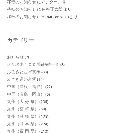
移転のお知らせ
に
ハンター
より
移転のお知らせ
伊神正太郎
に
より
移転のお知らせ
に
onnanomiyako
より
カテゴリー
お知らせ
(2)
さが名木１００選■掲載一覧
(3)
ふるさと古写真考
(88)
みさき道の道塚
(14)
中国（島根・鳥取）
(22)
中国（広島・岡山）
(5)
九州（大 分 県）
(296)
九州（宮 崎 県）
(58)
九州（沖 縄 県）
(125)
九州（熊 本 県）
(274)
九州（福 岡 県）
(210)