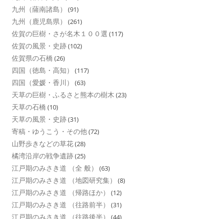
九州（薩南諸島）
(91)
九州（鹿児島県）
(261)
佐賀の巨樹・さが名木１００選
(117)
佐賀の風景・史跡
(102)
佐賀県の石橋
(26)
四国（徳島・高知）
(117)
四国（愛媛・香川）
(63)
天草の巨樹・ふるさと熊本の樹木
(23)
天草の石橋
(10)
天草の風景・史跡
(31)
寄稿・ゆうこう・その他
(72)
山野歩きなどの草花
(28)
橘湾沿岸の戦争遺跡
(25)
江戸期のみさき道 （全 般）
(63)
江戸期のみさき道 （地図研究集）
(8)
江戸期のみさき道 （帰路ほか）
(12)
江戸期のみさき道 （往路前半）
(31)
江戸期のみさき道 （往路後半）
(44)