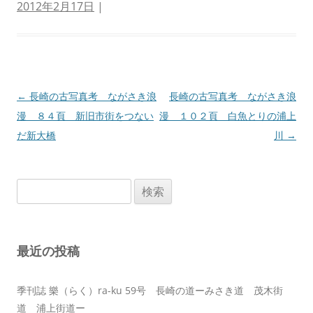
2012年2月17日
|
投
←
長崎の古写真考 ながさき浪
長崎の古写真考 ながさき浪
稿
漫 ８４頁 新旧市街をつない
漫 １０２頁 白魚とりの浦上
ナ
だ新大橋
川
→
ビ
ゲ
検
ー
索:
シ
ョ
最近の投稿
ン
季刊誌 樂（らく）ra-ku 59号 長崎の道ーみさき道 茂木街
道 浦上街道ー