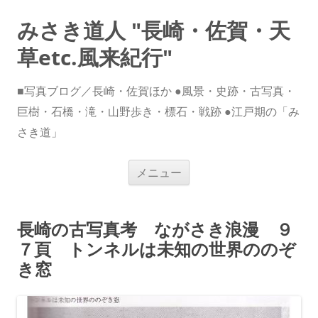
みさき道人 "長崎・佐賀・天
草etc.風来紀行"
■写真ブログ／長崎・佐賀ほか ●風景・史跡・古写真・
巨樹・石橋・滝・山野歩き・標石・戦跡 ●江戸期の「み
さき道」
コ
メニュー
ン
テ
ン
ツ
へ
長崎の古写真考 ながさき浪漫 ９
ス
キ
７頁 トンネルは未知の世界ののぞ
ッ
プ
き窓