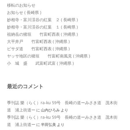
移転のお知らせ
お知らせ ( 長崎県 )
妙相寺・富川渓谷の紅葉 ２ ( 長崎県 )
妙相寺・富川渓谷の紅葉 １ ( 長崎県 )
祖納岳の猪垣 竹富町西表 ( 沖縄県 )
大平井戸 竹富町西表 ( 沖縄県 )
ピサダ道 竹富町西表 ( 沖縄県 )
ヤッサ地区の猪垣 竹富町南風見 ( 沖縄県 )
小 城 盛 武富町武富 ( 沖縄県 )
最近のコメント
季刊誌 樂（らく）ra-ku 59号 長崎の道ーみさき道 茂木街
道 浦上街道ー
に
山内ひろみ
より
季刊誌 樂（らく）ra-ku 59号 長崎の道ーみさき道 茂木街
道 浦上街道ー
に
半田弘美
より