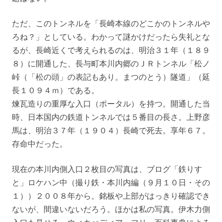
ただ、このトンネルを「長崎本線のどこかのトンネルや
ろね？」としている。わかって謎かけだったら失礼とな
るが、長崎近くで考えられるのは、明治３１年（１８９
８）に開通した、長与町本川内郷のＪＲトンネル「松ノ
峠（「松の頭」の表記もあり。まつのとう）隧道」（延
長１０９４ｍ）である。
煉瓦造りの重厚な入口（ポータル）を持つ。開通した当
時、日本国内の鉄道トンネルでは５番目の長さ。上野彦
馬は、明治３７年（１９０４）長崎で死去。享年６７。
存命中だった。
現在の本川内側入口２枚目の写真は、ブログ「鉄りす
と」ロケハン中（撮り鉄・本川内編（９月１０日・その
１））２００８年から。銘板や上部がはっきり確認でき
ないが、間違いないだろう。ほかは私の写真。伊木力側