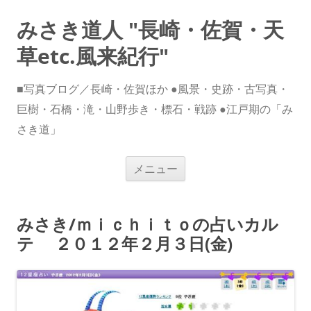
みさき道人 "長崎・佐賀・天
草etc.風来紀行"
■写真ブログ／長崎・佐賀ほか ●風景・史跡・古写真・
巨樹・石橋・滝・山野歩き・標石・戦跡 ●江戸期の「み
さき道」
コ
メニュー
ン
テ
ン
ツ
へ
みさき/​ｍｉｃｈｉｔｏの占いカル
ス
キ
テ ２０１２年２月３日(金)
ッ
プ