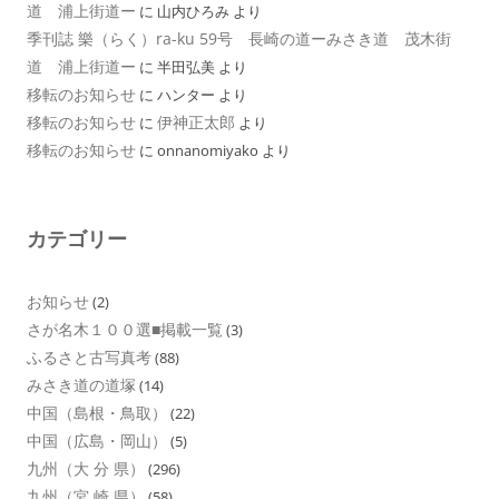
道 浦上街道ー
に
山内ひろみ
より
季刊誌 樂（らく）ra-ku 59号 長崎の道ーみさき道 茂木街
道 浦上街道ー
に
半田弘美
より
移転のお知らせ
に
ハンター
より
移転のお知らせ
伊神正太郎
に
より
移転のお知らせ
に
onnanomiyako
より
カテゴリー
お知らせ
(2)
さが名木１００選■掲載一覧
(3)
ふるさと古写真考
(88)
みさき道の道塚
(14)
中国（島根・鳥取）
(22)
中国（広島・岡山）
(5)
九州（大 分 県）
(296)
九州（宮 崎 県）
(58)