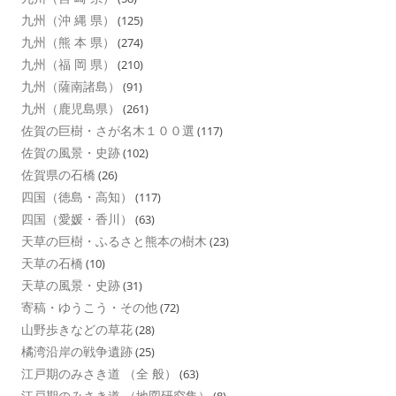
九州（沖 縄 県）
(125)
九州（熊 本 県）
(274)
九州（福 岡 県）
(210)
九州（薩南諸島）
(91)
九州（鹿児島県）
(261)
佐賀の巨樹・さが名木１００選
(117)
佐賀の風景・史跡
(102)
佐賀県の石橋
(26)
四国（徳島・高知）
(117)
四国（愛媛・香川）
(63)
天草の巨樹・ふるさと熊本の樹木
(23)
天草の石橋
(10)
天草の風景・史跡
(31)
寄稿・ゆうこう・その他
(72)
山野歩きなどの草花
(28)
橘湾沿岸の戦争遺跡
(25)
江戸期のみさき道 （全 般）
(63)
江戸期のみさき道 （地図研究集）