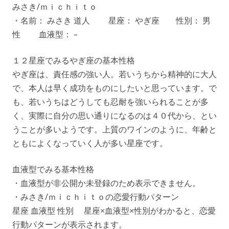
みさき/​ｍｉｃｈｉｔｏ
・名前： みさき 道人 星座： やぎ座 性別： 男
性 血液型： –
１２星座でみるやぎ座の基本性格
やぎ座は、責任感の強い人。若いうちから精神的に大人
で、本人は早く成功をものにしたいと思っています。で
も、若いうちはどうしても忍耐を強いられることが多
く、実際に自分の思い通りになるのは４０代から、とい
うことが多いようです。上質のワインのように、年齢と
ともによくなっていく人が多い星座です。
血液型でみる基本性格
・血液型が非公開か未登録のため表示できません。
・みさき/ｍｉｃｈｉｔｏの恋愛行動パターン
星座 血液型 性別 星座×血液型×性別がわかると、恋愛
行動パターンが表示されます。