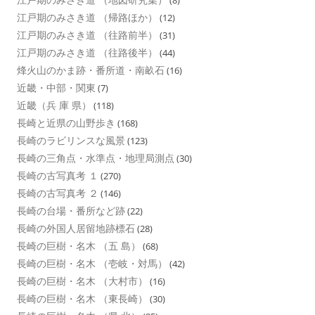
(8)
江戸期のみさき道 （帰路ほか）
(12)
江戸期のみさき道 （往路前半）
(31)
江戸期のみさき道 （往路後半）
(44)
烽火山のかま跡・番所道・南畝石
(16)
近畿・中部・関東
(7)
近畿（兵 庫 県）
(118)
長崎と近県の山野歩き
(168)
長崎のラビリンスな風景
(123)
長崎の三角点・水準点・地理局測点
(30)
長崎の古写真考 １
(270)
長崎の古写真考 ２
(146)
長崎の台場・番所など跡
(22)
長崎の外国人居留地跡標石
(28)
長崎の巨樹・名木 （五 島）
(68)
長崎の巨樹・名木 （壱岐・対馬）
(42)
長崎の巨樹・名木 （大村市）
(16)
長崎の巨樹・名木 （東長崎）
(30)