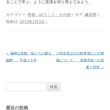
ることで学ぶ」ように意識を切り替えてみよう。
カテゴリー:
寄稿・ゆうこう・その他
| タグ:
練習用
|
投稿日:
2012年2月3日
|
投
←
脇岬公民館「私たちの郷土
八郎岳登山口の駐車場などの整
稿
脇岬」 平成１６年
備について 長崎市政への提
ナ
案と回答
→
ビ
ゲ
検
ー
索:
シ
ョ
最近の投稿
ン