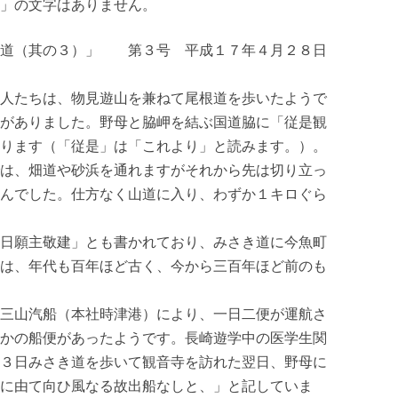
」の文字はありません。
き道（其の３）」 第３号 平成１７年４月２８日
人たちは、物見遊山を兼ねて尾根道を歩いたようで
がありました。野母と脇岬を結ぶ国道脇に「従是観
ります（「従是」は「これより」と読みます。）。
は、畑道や砂浜を通れますがそれから先は切り立っ
んでした。仕方なく山道に入り、わずか１キロぐら
日願主敬建」とも書かれており、みさき道に今魚町
は、年代も百年ほど古く、今から三百年ほど前のも
三山汽船（本社時津港）により、一日二便が運航さ
かの船便があったようです。長崎遊学中の医学生関
３日みさき道を歩いて観音寺を訪れた翌日、野母に
に由て向ひ風なる故出船なしと、」と記していま