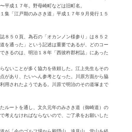
〜平成１７年。野母崎町などは旧町名。
１集「江戸期のみさき道」平成１７年９月発行１５
誌８５０頁、為石の「オカンノン様参り」は８５２
道を通った」という記述は重要であるが、どのコー
できるのは、明治１８年「西彼杵郡村誌」にあった
らないことが多く協力を依頼した。江上先生もその
点があり、たいへん参考となった。川原方面から脇
利用されたようである。川原で明治のその道塚まで
たルートを通し、文久元年のみさき道（御崎道）の
で考えなければならないので、ご了承をお願いした
道が「今のゴルフ場から殿隠山、遠見山、堂山を経