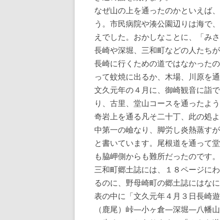
なぜ山の上を通ったのかといえば、
う。市民病院や湊公園辺りは海で、
えでした。おかしなことに、「みさ
長崎や深堀、三和町などの人たちが
長崎に行くための道ではなかったの
って蚊焼に出るか、木場、川原を通
文久元年の４月に、御崎観音に詣で
り、古里、堂山コースを通ったよう
奇岩上を通る凡そ二十丁、此の処よ
中第一の嶮なり、脚労し炎熱蒸すが
と書いています。尾根道を通って堂
も脇岬側からも難所だったのです。
三和町郷土誌には、１８ページにわ
るのに、野母崎町の郷土誌にはなに
表の中に「文久元年４月３日長崎遊
（鹿尾）峠—小ヶ倉—深堀—八幡山