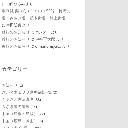
に
山内ひろみ
より
季刊誌 樂（らく）ra-ku 59号 長崎の
道ーみさき道 茂木街道 浦上街道ー
に
半田弘美
より
移転のお知らせ
に
ハンター
より
移転のお知らせ
伊神正太郎
に
より
移転のお知らせ
に
onnanomiyako
より
カテゴリー
お知らせ
(2)
さが名木１００選■掲載一覧
(3)
ふるさと古写真考
(88)
みさき道の道塚
(14)
中国（島根・鳥取）
(22)
中国（広島・岡山）
(5)
九州（大 分 県）