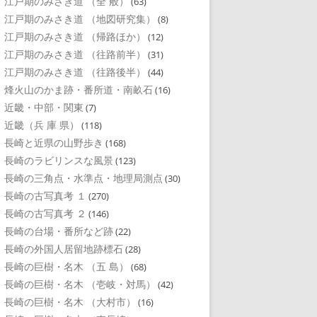
江戸期のみさき道 （全 般）
(63)
江戸期のみさき道 （地図研究集）
(8)
江戸期のみさき道 （帰路ほか）
(12)
江戸期のみさき道 （往路前半）
(31)
江戸期のみさき道 （往路後半）
(44)
烽火山のかま跡・番所道・南畝石
(16)
近畿・中部・関東
(7)
近畿（兵 庫 県）
(118)
長崎と近県の山野歩き
(168)
長崎のラビリンスな風景
(123)
長崎の三角点・水準点・地理局測点
(30)
長崎の古写真考 １
(270)
長崎の古写真考 ２
(146)
長崎の台場・番所など跡
(22)
長崎の外国人居留地跡標石
(28)
長崎の巨樹・名木 （五 島）
(68)
長崎の巨樹・名木 （壱岐・対馬）
(42)
長崎の巨樹・名木 （大村市）
(16)