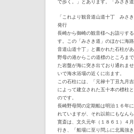
で歩く。」とあります。「みさき道
「これより観音道山道十丁 みさ
発行
長崎から御崎の観音様へお詣りする
す。この「みさき道」のほかに海路
音道山道十丁」と書かれた石柱があ
野母の港からこの道標のところまで
た岩盤が海に突き出ており通れませ
いで海水浴場の近くに出ます。
この石柱には、「元禄十丁丑九月吉
によって建立された五十本の標柱と
のです。
長崎野母間の定期船は明治１６年に
れていますが、それ以前にもなんら
寛斎は、文久元年（１８６１）４月
行き、「船場に至り問ふに北風強き