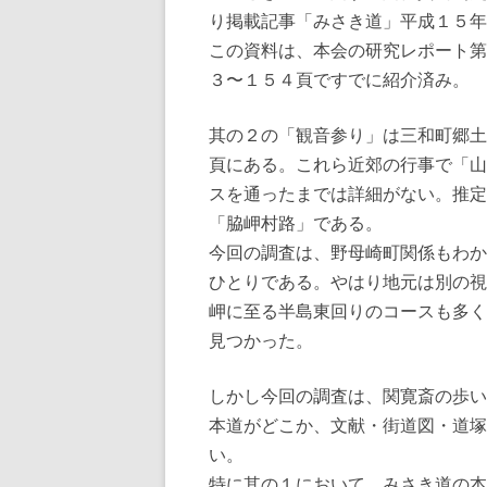
り掲載記事「みさき道」平成１５年
この資料は、本会の研究レポート第
３〜１５４頁ですでに紹介済み。
其の２の「観音参り」は三和町郷土
頁にある。これら近郊の行事で「山
スを通ったまでは詳細がない。推定
「脇岬村路」である。
今回の調査は、野母崎町関係もわか
ひとりである。やはり地元は別の視
岬に至る半島東回りのコースも多く
見つかった。
しかし今回の調査は、関寛斎の歩い
本道がどこか、文献・街道図・道塚
い。
特に其の１において、みさき道の本