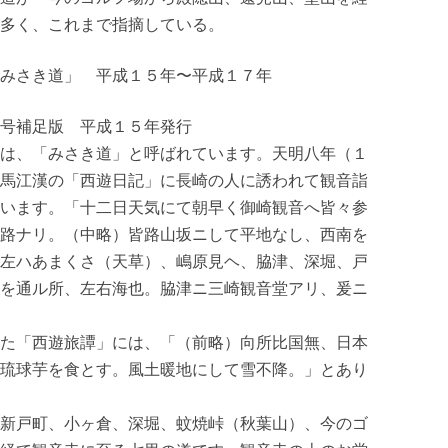
多く、これまで指摘している。
みさき道」 平成１５年〜平成１７年
補足版 平成１５年発行
は、「みさき道」と呼ばれています。天明八年（１
馬江漢の「西遊日記」に長崎の人に誘われて観音詣
います。「十二日天気にて朝早く御崎観音へ皆々参
路ナリ。（中略）皆路山坂ニして平地なし、西南を
左ハあまくさ（天草）、嶋原見ヘ、脇津、深堀、戸
を通ル所、左右海也。脇津ニ三崎観音堂アリ、爰ニ
た「西遊旅譚」には、「（前略）向所比国無、日本
琉球芋を食とす。風土暖地にして雪不降。」とあり
新戸町、小ヶ倉、深堀、蚊焼峠（秋葉山）、今のゴ