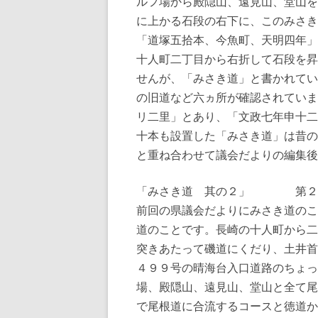
ルフ場から殿隠山、遠見山、堂山を
に上かる石段の右下に、このみさき
「道塚五拾本、今魚町、天明四年」
十人町二丁目から右折して石段を昇
せんが、「みさき道」と書かれてい
の旧道など六ヵ所が確認されていま
リ二里」とあり、「文政七年申十二
十本も設置した「みさき道」は昔の
と重ね合わせて議会だよりの編集後
「みさき道 其の２」 第２号
前回の県議会だよりにみさき道のこ
道のことです。長崎の十人町から二
突きあたって磯道にくだり、土井首
４９９号の晴海台入口道路のちょっ
場、殿隠山、遠見山、堂山と全て尾
で尾根道に合流するコースと徳道か