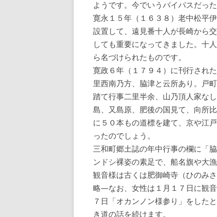
ようです。今でいうバイパスだった
寛永１５年（１６３８）老中松平伊
設置して、遠見番十人が長崎から交
しても重要になってきました。十人
ら名づけられたものです。
寛政６年（１７９４）に刊行された
里西南乃方、脇津と云所あり。戸町
踏て行事二里半余、山乃頂人家なし
島、又島原、肥後の国見て、向所比
に５０本もの道標を建て、京や江戸
ったのでしょう。
三和町郷土誌の年中行事の欄に「脇
ンドシ裸姿の素足で、船名旗や大漁
観音様は古くは肥御崎寺（ひのみさ
略—なお、女性は１月１７日に観音
７日「オカンノン様参り」をしたと
き道の話を続けます。