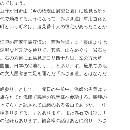
のでしょう。
豆守が日野山（今の権現山展望公園）に遠見番所を
代で勤務するようになって、みさき道は軍用道路と
町という町名は、遠見番十人の役宅があったことか
江戸の画家司馬江漢の「西遊旅譚」に「長崎より七
深堀など云所を通りて、其路、山をめぐり、岩石を
。右の方遥に五島見是ヨリ四十八里。左の方天草
国無、日本の絶地なり。」とあります。最果ての地
の文人墨客まで足を運んだ「みさき道」とはなんだ
岬参り」として、「元日の午前中、漁師の男衆はフ
旗をたてた漁船で脇岬の観音様へ参詣する。脇岬の
きてら）と記されて由緒のある名山であった。—中
様参りをする。」とあります。また為石では毎月１
の記録もあります。観音様の話はあとに譲り、みさ