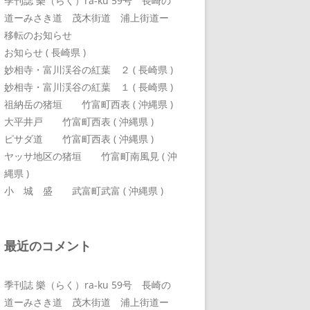
季刊誌 樂（らく）ra-ku 59号 長崎の
道ーみさき道 茂木街道 浦上街道ー
移転のお知らせ
お知らせ ( 長崎県 )
妙相寺・富川渓谷の紅葉 ２ ( 長崎県 )
妙相寺・富川渓谷の紅葉 １ ( 長崎県 )
祖納岳の猪垣 竹富町西表 ( 沖縄県 )
大平井戸 竹富町西表 ( 沖縄県 )
ピサダ道 竹富町西表 ( 沖縄県 )
ヤッサ地区の猪垣 竹富町南風見 ( 沖
縄県 )
小 城 盛 武富町武富 ( 沖縄県 )
最近のコメント
季刊誌 樂（らく）ra-ku 59号 長崎の
道ーみさき道 茂木街道 浦上街道ー