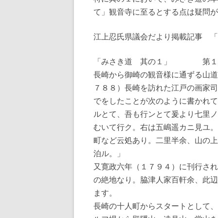
て」観音寺に至るとする点は疑問が
江上忍氏県議会だより掲載記事 「
「みさき道 其の１」 第１号
長崎から御崎の観音様に通ずる山道
７８８）長崎を訪れた江戸の画家司
でをしたことが次のように書かれて
ルとて、吾も行ンとて爰より七里ノ
むいて行ク。右は五嶋遥カニ見ユ。
町など云処あり。二里半余、山の上
泊ル。」
又寛政六年（１７９４）に刊行され
の絶地なり。脇津人家百軒余、此辺
ます。
長崎の十人町からスタートとして、