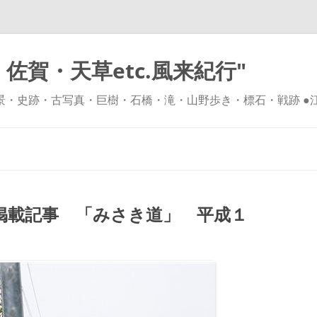
佐賀・天草etc.風来紀行"
風景・史跡・古写真・巨樹・石橋・滝・山野歩き・標石・戦跡 ●
コ
ン
テ
ン
ツ
へ
ス
キ
掲載記事 「みさき道」 平成１
ッ
プ