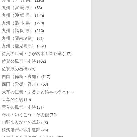
(296)
九州（宮 崎 県）
(58)
九州（沖 縄 県）
(125)
九州（熊 本 県）
(274)
九州（福 岡 県）
(210)
九州（薩南諸島）
(91)
九州（鹿児島県）
(261)
佐賀の巨樹・さが名木１００選
(117)
佐賀の風景・史跡
(102)
佐賀県の石橋
(26)
四国（徳島・高知）
(117)
四国（愛媛・香川）
(63)
天草の巨樹・ふるさと熊本の樹木
(23)
天草の石橋
(10)
天草の風景・史跡
(31)
寄稿・ゆうこう・その他
(72)
山野歩きなどの草花
(28)
橘湾沿岸の戦争遺跡
(25)