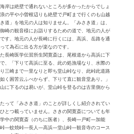
海岸は絶壁で通れないところが多かったからでしょ
浪の平や小曽根辺りも絶壁で戸町まで行くのも山越
き道」を地元の人は知りません。「みさき道」は、
御崎の観音様にお詣りするための道で、地元の人が
です。地元の人が長崎に行くには、高浜、岳路を通
って為石に出る方が楽なのです。
た長崎医学伝習所生関寛斎は、尾根道から高浜に下
で、「下りて高浜に至る、此の処漁場なり、水際の
り三崎まで一里なりと即ち堂山峠なり、此峠此道路
如く困苦云ふべからず、下りて直に観音堂あり。」
山に下るのは易いが、堂山峠を登るのは古里側から
たって「みさき道」のことが詳しくし紹介されてい
ひとつ載っていません。さきの関寛斎についても年
学中の関寛斎（のちに医者）、長崎—戸町—加能
峠—蚊焼峠—長人—高浜—堂山峠—観音寺のコース