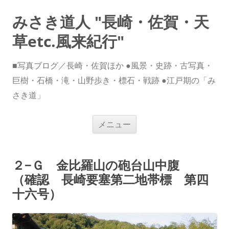
みさき道人 "長崎・佐賀・天
草etc.風来紀行"
■写真ブログ／長崎・佐賀ほか ●風景・史跡・古写真・
巨樹・石橋・滝・山野歩き・標石・戦跡 ●江戸期の「み
さき道」
コ
メニュー
ン
テ
ン
ツ
へ
２−Ｇ 金比羅山の砲台山中腹
ス
キ
（確認 長崎要塞第二地帯標 第四
ッ
プ
十六号）