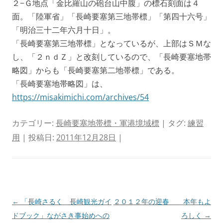
２−Ｇ地点「金比羅山の砲台山中腹」の標石刻面は４
面。「陸軍省」「長崎要塞第三地帯標」「第四十六号」
「明治三十二年六月十日」。
「長崎要塞第三地帯標」となっているが、上部はＳＭな
し、「２ｎｄＺ」と改刻しているので、「長崎要塞地帯
略図」からも「長崎要塞第二地帯標」である。
「長崎要塞地帯略図」は、
https://misakimichi.com/archives/54
カテゴリー:
長崎要塞地帯標・軍港境域標
| タグ:
練習
用
| 投稿日:
2011年12月28日
|
投
←
「長崎さるく 長崎観光ガイ
２０１２年の迎春 本年もよ
稿
ドブック」ながさき事始めへの
ろしく
→