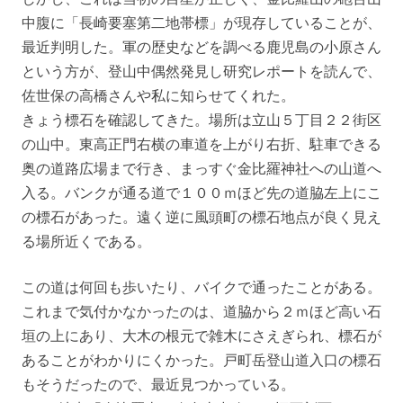
中腹に「長崎要塞第二地帯標」が現存していることが、
最近判明した。軍の歴史などを調べる鹿児島の小原さん
という方が、登山中偶然発見し研究レポートを読んで、
佐世保の高橋さんや私に知らせてくれた。
きょう標石を確認してきた。場所は立山５丁目２２街区
の山中。東高正門右横の車道を上がり右折、駐車できる
奥の道路広場まで行き、まっすぐ金比羅神社への山道へ
入る。バンクが通る道で１００ｍほど先の道脇左上にこ
の標石があった。遠く逆に風頭町の標石地点が良く見え
る場所近くである。
この道は何回も歩いたり、バイクで通ったことがある。
これまで気付かなかったのは、道脇から２ｍほど高い石
垣の上にあり、大木の根元で雑木にさえぎられ、標石が
あることがわかりにくかった。戸町岳登山道入口の標石
もそうだったので、最近見つかっている。