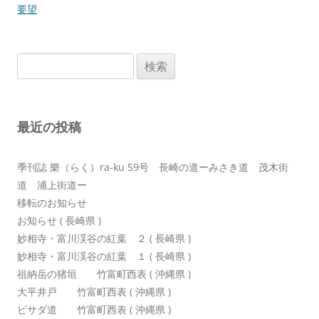
ナ
要望
ビ
ゲ
検
ー
索:
シ
ョ
最近の投稿
ン
季刊誌 樂（らく）ra-ku 59号 長崎の道ーみさき道 茂木街
道 浦上街道ー
移転のお知らせ
お知らせ ( 長崎県 )
妙相寺・富川渓谷の紅葉 ２ ( 長崎県 )
妙相寺・富川渓谷の紅葉 １ ( 長崎県 )
祖納岳の猪垣 竹富町西表 ( 沖縄県 )
大平井戸 竹富町西表 ( 沖縄県 )
ピサダ道 竹富町西表 ( 沖縄県 )