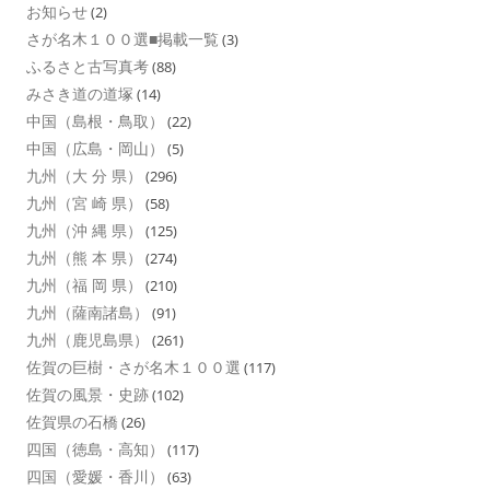
お知らせ
(2)
さが名木１００選■掲載一覧
(3)
ふるさと古写真考
(88)
みさき道の道塚
(14)
中国（島根・鳥取）
(22)
中国（広島・岡山）
(5)
九州（大 分 県）
(296)
九州（宮 崎 県）
(58)
九州（沖 縄 県）
(125)
九州（熊 本 県）
(274)
九州（福 岡 県）
(210)
九州（薩南諸島）
(91)
九州（鹿児島県）
(261)
佐賀の巨樹・さが名木１００選
(117)
佐賀の風景・史跡
(102)
佐賀県の石橋
(26)
四国（徳島・高知）
(117)
四国（愛媛・香川）
(63)