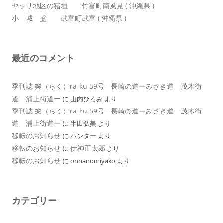
ヤッサ地区の猪垣 竹富町南風見 ( 沖縄県 )
小 城 盛 武富町武富 ( 沖縄県 )
最近のコメント
季刊誌 樂（らく）ra-ku 59号 長崎の道ーみさき道 茂木街
道 浦上街道ー
に
山内ひろみ
より
季刊誌 樂（らく）ra-ku 59号 長崎の道ーみさき道 茂木街
道 浦上街道ー
に
半田弘美
より
移転のお知らせ
に
ハンター
より
移転のお知らせ
伊神正太郎
に
より
移転のお知らせ
に
onnanomiyako
より
カテゴリー