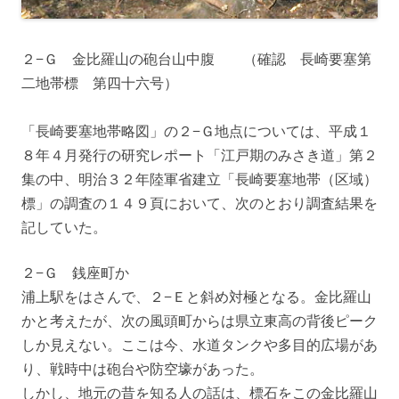
２−Ｇ 金比羅山の砲台山中腹 （確認 長崎要塞第
二地帯標 第四十六号）
「長崎要塞地帯略図」の２−Ｇ地点については、平成１
８年４月発行の研究レポート「江戸期のみさき道」第２
集の中、明治３２年陸軍省建立「長崎要塞地帯（区域）
標」の調査の１４９頁において、次のとおり調査結果を
記していた。
２−Ｇ 銭座町か
浦上駅をはさんで、２−Ｅと斜め対極となる。金比羅山
かと考えたが、次の風頭町からは県立東高の背後ピーク
しか見えない。ここは今、水道タンクや多目的広場があ
り、戦時中は砲台や防空壕があった。
しかし、地元の昔を知る人の話は、標石をこの金比羅山