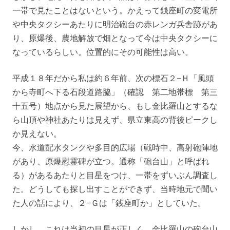
一帯で見たことはないという。かえって銭座町の変電所
や中央タクシーあたりに明治砲台の赤レンガ兵舎跡があ
り、原爆後、農地解放で畑となって今は中央タクシーに
なっているらしい。位置的にその可能性は高い。
平成１８年だから私は約６年前、次の標石２−Ｈ「風頭
から寺町へ下る石段道路脇」（確認 第二地帯標 第三
十五号）地点から見た展望から、もし金比羅山とするな
ら山頂や神社あたりは見えず、県立東高の背後ピークし
か見えない。
今、水道配水タンクや多目的広場（戦時中、高射砲陣地
があり、原爆慰霊碑が立つ。通称「砲台山」と呼ばれ
る）があるあたりと目星をつけ、一帯をずいぶん調査し
た。どうしても探し出すことができず、当時地元で聞い
た人の話により、２−Ｇは「銭座町か」としていた。
しかし、これは当初の目星が正しく、金比羅山の砲台山