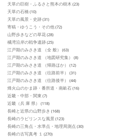
天草の巨樹・ふるさと熊本の樹木
(23)
天草の石橋
(10)
天草の風景・史跡
(31)
寄稿・ゆうこう・その他
(72)
山野歩きなどの草花
(28)
橘湾沿岸の戦争遺跡
(25)
江戸期のみさき道 （全 般）
(63)
江戸期のみさき道 （地図研究集）
(8)
江戸期のみさき道 （帰路ほか）
(12)
江戸期のみさき道 （往路前半）
(31)
江戸期のみさき道 （往路後半）
(44)
烽火山のかま跡・番所道・南畝石
(16)
近畿・中部・関東
(7)
近畿（兵 庫 県）
(118)
長崎と近県の山野歩き
(168)
長崎のラビリンスな風景
(123)
長崎の三角点・水準点・地理局測点
(30)
長崎の古写真考 １
(270)