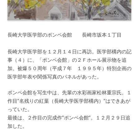
長崎大学医学部のポンペ会館 長崎市坂本１丁目
長崎大学医学部を１２月１４日に再訪。医学部構内の記
事（４）に、「ポンペ会館」の２Ｆホール展示物を追
加。被爆５０周年（平成７年 １９９５年）特別企画の
医学部年表や関係写真のパネルがあった。
ポンペ会館を写生中は、先輩の水彩画家松林重宗氏。１
作目”名残りの紅葉（長崎大学医学部構内）”はできあが
っていた。
最後は、２作目の完成作”ポンペ会館”。１２月２９日追
加した。