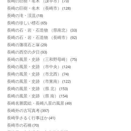
長崎の巨樹・名木 （諌早市）
(73)
長崎の巨樹・名木 （長崎市）
(128)
長崎の滝・渓流
(18)
長崎の珍しい標石
(65)
長崎の石・岩・石造物 （県南北）
(33)
長崎の石・岩・石造物 （長崎市）
(92)
長崎の藩境石と塚
(29)
長崎の西空の夕日
(93)
長崎の風景・史跡 （三和野母崎）
(75)
長崎の風景・史跡 （市中央）
(124)
長崎の風景・史跡 （市北西）
(74)
長崎の風景・史跡 （市東南）
(122)
長崎の風景・史跡 （県 北）
(153)
長崎の風景・史跡 （県 南）
(154)
長崎名勝図絵・長崎八景の風景
(49)
長崎外の古写真考
(397)
長崎学さるく行事ほか
(41)
長崎市の石橋
(70)