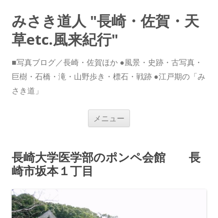
みさき道人 "長崎・佐賀・天
草etc.風来紀行"
■写真ブログ／長崎・佐賀ほか ●風景・史跡・古写真・
巨樹・石橋・滝・山野歩き・標石・戦跡 ●江戸期の「み
さき道」
コ
メニュー
ン
テ
ン
ツ
へ
長崎大学医学部のポンペ会館 長
ス
キ
崎市坂本１丁目
ッ
プ