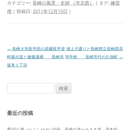
カテゴリー:
長崎の風景・史跡 （市北西）
| タグ:
練習
用
| 投稿日:
2011年12月15日
|
投
←
長崎大学医学部の原爆医学資
浦上川通りと長崎県立長崎西高
稿
料展示室と被爆遺構 長崎市
等学校 長崎市竹の久保町
→
ナ
坂本１丁目
ビ
ゲ
検
ー
索:
シ
ョ
最近の投稿
ン
季刊誌 樂（らく）ra-ku 59号 長崎の道ーみさき道 茂木街