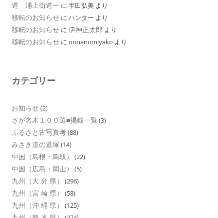
道 浦上街道ー
に
半田弘美
より
移転のお知らせ
に
ハンター
より
移転のお知らせ
伊神正太郎
に
より
移転のお知らせ
に
onnanomiyako
より
カテゴリー
お知らせ
(2)
さが名木１００選■掲載一覧
(3)
ふるさと古写真考
(88)
みさき道の道塚
(14)
中国（島根・鳥取）
(22)
中国（広島・岡山）
(5)
九州（大 分 県）
(296)
九州（宮 崎 県）
(58)
九州（沖 縄 県）
(125)
九州（熊 本 県）
(274)