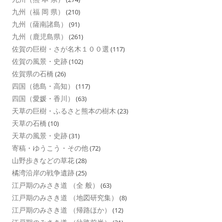
九州（福 岡 県）
(210)
九州（薩南諸島）
(91)
九州（鹿児島県）
(261)
佐賀の巨樹・さが名木１００選
(117)
佐賀の風景・史跡
(102)
佐賀県の石橋
(26)
四国（徳島・高知）
(117)
四国（愛媛・香川）
(63)
天草の巨樹・ふるさと熊本の樹木
(23)
天草の石橋
(10)
天草の風景・史跡
(31)
寄稿・ゆうこう・その他
(72)
山野歩きなどの草花
(28)
橘湾沿岸の戦争遺跡
(25)
江戸期のみさき道 （全 般）
(63)
江戸期のみさき道 （地図研究集）
(8)
江戸期のみさき道 （帰路ほか）
(12)