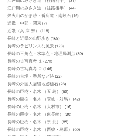
江戸期のみさき道 （往路前半）
(31)
江戸期のみさき道 （往路後半）
(44)
烽火山のかま跡・番所道・南畝石
(16)
近畿・中部・関東
(7)
近畿（兵 庫 県）
(118)
長崎と近県の山野歩き
(168)
長崎のラビリンスな風景
(123)
長崎の三角点・水準点・地理局測点
(30)
長崎の古写真考 １
(270)
長崎の古写真考 ２
(146)
長崎の台場・番所など跡
(22)
長崎の外国人居留地跡標石
(28)
長崎の巨樹・名木 （五 島）
(68)
長崎の巨樹・名木 （壱岐・対馬）
(42)
長崎の巨樹・名木 （大村市）
(16)
長崎の巨樹・名木 （東長崎）
(30)
長崎の巨樹・名木 （県 北）
(85)
長崎の巨樹・名木 （西彼・島原）
(60)