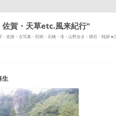
佐賀・天草etc.風来紀行"
風景・史跡・古写真・巨樹・石橋・滝・山野歩き・標石・戦跡 ●
コ
ン
テ
ン
ツ
へ
ス
キ
麻生
ッ
プ