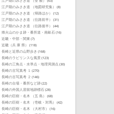
江戸期のみさき道 （全 般）
(63)
江戸期のみさき道 （地図研究集）
(8)
江戸期のみさき道 （帰路ほか）
(12)
江戸期のみさき道 （往路前半）
(31)
江戸期のみさき道 （往路後半）
(44)
烽火山のかま跡・番所道・南畝石
(16)
近畿・中部・関東
(7)
近畿（兵 庫 県）
(118)
長崎と近県の山野歩き
(168)
長崎のラビリンスな風景
(123)
長崎の三角点・水準点・地理局測点
(30)
長崎の古写真考 １
(270)
長崎の古写真考 ２
(146)
長崎の台場・番所など跡
(22)
長崎の外国人居留地跡標石
(28)
長崎の巨樹・名木 （五 島）
(68)
長崎の巨樹・名木 （壱岐・対馬）
(42)
長崎の巨樹・名木 （大村市）
(16)