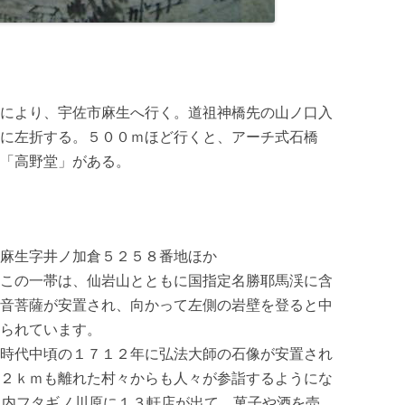
により、宇佐市麻生へ行く。道祖神橋先の山ノ口入
に左折する。５００ｍほど行くと、アーチ式石橋
「高野堂」がある。
麻生字井ノ加倉５２５８番地ほか
この一帯は、仙岩山とともに国指定名勝耶馬渓に含
音菩薩が安置され、向かって左側の岩壁を登ると中
られています。
時代中頃の１７１２年に弘法大師の石像が安置され
２ｋｍも離れた村々からも人々が参詣するようにな
ノ内フタギノ川原に１３軒店が出て、菓子や酒を売