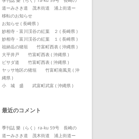
季刊誌 樂（らく）ra-ku 59号 長崎の
道ーみさき道 茂木街道 浦上街道ー
移転のお知らせ
お知らせ ( 長崎県 )
妙相寺・富川渓谷の紅葉 ２ ( 長崎県 )
妙相寺・富川渓谷の紅葉 １ ( 長崎県 )
祖納岳の猪垣 竹富町西表 ( 沖縄県 )
大平井戸 竹富町西表 ( 沖縄県 )
ピサダ道 竹富町西表 ( 沖縄県 )
ヤッサ地区の猪垣 竹富町南風見 ( 沖
縄県 )
小 城 盛 武富町武富 ( 沖縄県 )
最近のコメント
季刊誌 樂（らく）ra-ku 59号 長崎の
道ーみさき道 茂木街道 浦上街道ー