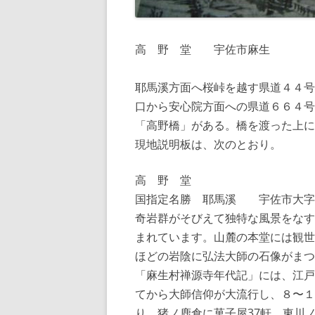
高 野 堂 宇佐市麻生
耶馬溪方面へ桜峠を越す県道４４号
口から安心院方面への県道６６４号
「高野橋」がある。橋を渡った上に
現地説明板は、次のとおり。
高 野 堂
国指定名勝 耶馬溪 宇佐市大字
奇岩群がそびえて独特な風景をなす
まれています。山麓の本堂には観世
ほどの岩陰に弘法大師の石像がまつ
「麻生村禅源寺年代記」には、江戸
てから大師信仰が大流行し、８〜１
り、猪ノ鹿倉に菓子屋37軒、東川