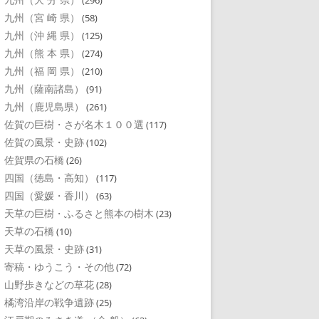
(296)
九州（宮 崎 県）
(58)
九州（沖 縄 県）
(125)
九州（熊 本 県）
(274)
九州（福 岡 県）
(210)
九州（薩南諸島）
(91)
九州（鹿児島県）
(261)
佐賀の巨樹・さが名木１００選
(117)
佐賀の風景・史跡
(102)
佐賀県の石橋
(26)
四国（徳島・高知）
(117)
四国（愛媛・香川）
(63)
天草の巨樹・ふるさと熊本の樹木
(23)
天草の石橋
(10)
天草の風景・史跡
(31)
寄稿・ゆうこう・その他
(72)
山野歩きなどの草花
(28)
橘湾沿岸の戦争遺跡
(25)