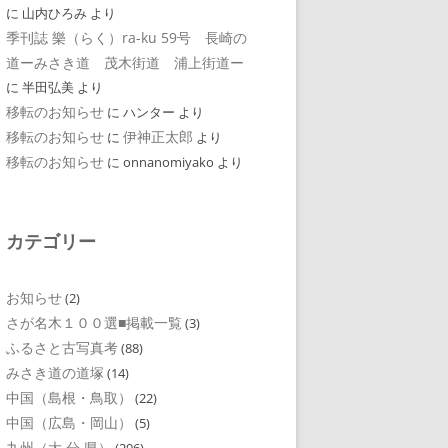
に
山内ひろみ
より
季刊誌 樂（らく）ra-ku 59号 長崎の
道ーみさき道 茂木街道 浦上街道ー
に
半田弘美
より
移転のお知らせ
に
ハンター
より
移転のお知らせ
伊神正太郎
に
より
移転のお知らせ
に
onnanomiyako
より
カテゴリー
お知らせ
(2)
さが名木１００選■掲載一覧
(3)
ふるさと古写真考
(88)
みさき道の道塚
(14)
中国（島根・鳥取）
(22)
中国（広島・岡山）
(5)
九州（大 分 県）