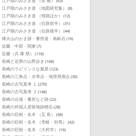
江戸期のみさき道 （全 般）
(63)
江戸期のみさき道 （地図研究集）
(8)
江戸期のみさき道 （帰路ほか）
(12)
江戸期のみさき道 （往路前半）
(31)
江戸期のみさき道 （往路後半）
(44)
烽火山のかま跡・番所道・南畝石
(16)
近畿・中部・関東
(7)
近畿（兵 庫 県）
(118)
長崎と近県の山野歩き
(168)
長崎のラビリンスな風景
(123)
長崎の三角点・水準点・地理局測点
(30)
長崎の古写真考 １
(270)
長崎の古写真考 ２
(146)
長崎の台場・番所など跡
(22)
長崎の外国人居留地跡標石
(28)
長崎の巨樹・名木 （五 島）
(68)
長崎の巨樹・名木 （壱岐・対馬）
(42)
長崎の巨樹・名木 （大村市）
(16)