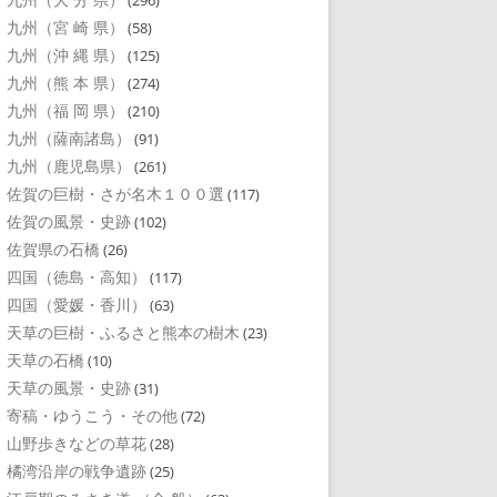
(296)
九州（宮 崎 県）
(58)
九州（沖 縄 県）
(125)
九州（熊 本 県）
(274)
九州（福 岡 県）
(210)
九州（薩南諸島）
(91)
九州（鹿児島県）
(261)
佐賀の巨樹・さが名木１００選
(117)
佐賀の風景・史跡
(102)
佐賀県の石橋
(26)
四国（徳島・高知）
(117)
四国（愛媛・香川）
(63)
天草の巨樹・ふるさと熊本の樹木
(23)
天草の石橋
(10)
天草の風景・史跡
(31)
寄稿・ゆうこう・その他
(72)
山野歩きなどの草花
(28)
橘湾沿岸の戦争遺跡
(25)