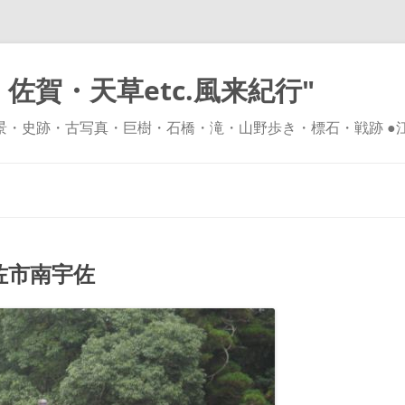
佐賀・天草etc.風来紀行"
風景・史跡・古写真・巨樹・石橋・滝・山野歩き・標石・戦跡 ●
コ
ン
テ
ン
ツ
へ
ス
キ
佐市南宇佐
ッ
プ