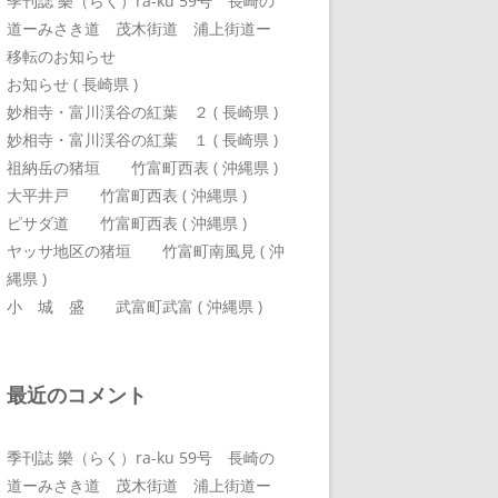
季刊誌 樂（らく）ra-ku 59号 長崎の
道ーみさき道 茂木街道 浦上街道ー
移転のお知らせ
お知らせ ( 長崎県 )
妙相寺・富川渓谷の紅葉 ２ ( 長崎県 )
妙相寺・富川渓谷の紅葉 １ ( 長崎県 )
祖納岳の猪垣 竹富町西表 ( 沖縄県 )
大平井戸 竹富町西表 ( 沖縄県 )
ピサダ道 竹富町西表 ( 沖縄県 )
ヤッサ地区の猪垣 竹富町南風見 ( 沖
縄県 )
小 城 盛 武富町武富 ( 沖縄県 )
最近のコメント
季刊誌 樂（らく）ra-ku 59号 長崎の
道ーみさき道 茂木街道 浦上街道ー