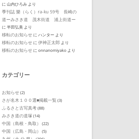
に
山内ひろみ
より
季刊誌 樂（らく）ra-ku 59号 長崎の
道ーみさき道 茂木街道 浦上街道ー
に
半田弘美
より
移転のお知らせ
に
ハンター
より
移転のお知らせ
伊神正太郎
に
より
移転のお知らせ
に
onnanomiyako
より
カテゴリー
お知らせ
(2)
さが名木１００選■掲載一覧
(3)
ふるさと古写真考
(88)
みさき道の道塚
(14)
中国（島根・鳥取）
(22)
中国（広島・岡山）
(5)
九州（大 分 県）