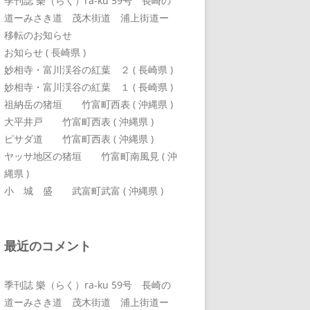
季刊誌 樂（らく）ra-ku 59号 長崎の
道ーみさき道 茂木街道 浦上街道ー
移転のお知らせ
お知らせ ( 長崎県 )
妙相寺・富川渓谷の紅葉 ２ ( 長崎県 )
妙相寺・富川渓谷の紅葉 １ ( 長崎県 )
祖納岳の猪垣 竹富町西表 ( 沖縄県 )
大平井戸 竹富町西表 ( 沖縄県 )
ピサダ道 竹富町西表 ( 沖縄県 )
ヤッサ地区の猪垣 竹富町南風見 ( 沖
縄県 )
小 城 盛 武富町武富 ( 沖縄県 )
最近のコメント
季刊誌 樂（らく）ra-ku 59号 長崎の
道ーみさき道 茂木街道 浦上街道ー