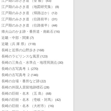
江戸期のみさき道 （全 般）
(63)
江戸期のみさき道 （地図研究集）
(8)
江戸期のみさき道 （帰路ほか）
(12)
江戸期のみさき道 （往路前半）
(31)
江戸期のみさき道 （往路後半）
(44)
烽火山のかま跡・番所道・南畝石
(16)
近畿・中部・関東
(7)
近畿（兵 庫 県）
(118)
長崎と近県の山野歩き
(168)
長崎のラビリンスな風景
(123)
長崎の三角点・水準点・地理局測点
(30)
長崎の古写真考 １
(270)
長崎の古写真考 ２
(146)
長崎の台場・番所など跡
(22)
長崎の外国人居留地跡標石
(28)
長崎の巨樹・名木 （五 島）
(68)
長崎の巨樹・名木 （壱岐・対馬）
(42)
長崎の巨樹・名木 （大村市）
(16)