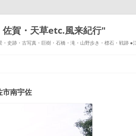
佐賀・天草etc.風来紀行"
風景・史跡・古写真・巨樹・石橋・滝・山野歩き・標石・戦跡 ●
コ
ン
テ
ン
ツ
へ
ス
キ
佐市南宇佐
ッ
プ