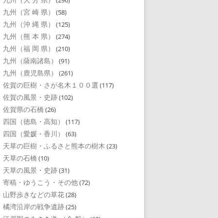
(296)
九州（宮 崎 県）
(58)
九州（沖 縄 県）
(125)
九州（熊 本 県）
(274)
九州（福 岡 県）
(210)
九州（薩南諸島）
(91)
九州（鹿児島県）
(261)
佐賀の巨樹・さが名木１００選
(117)
佐賀の風景・史跡
(102)
佐賀県の石橋
(26)
四国（徳島・高知）
(117)
四国（愛媛・香川）
(63)
天草の巨樹・ふるさと熊本の樹木
(23)
天草の石橋
(10)
天草の風景・史跡
(31)
寄稿・ゆうこう・その他
(72)
山野歩きなどの草花
(28)
橘湾沿岸の戦争遺跡
(25)