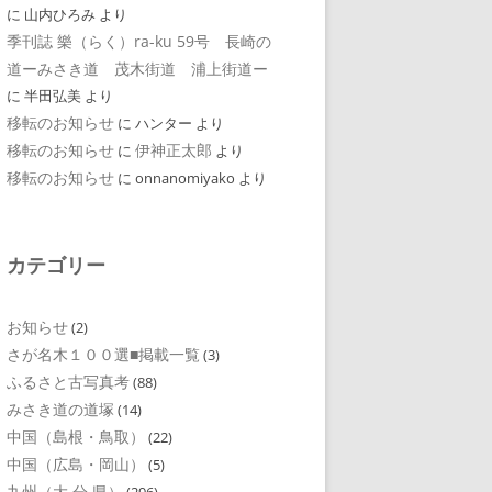
に
山内ひろみ
より
季刊誌 樂（らく）ra-ku 59号 長崎の
道ーみさき道 茂木街道 浦上街道ー
に
半田弘美
より
移転のお知らせ
に
ハンター
より
移転のお知らせ
伊神正太郎
に
より
移転のお知らせ
に
onnanomiyako
より
カテゴリー
お知らせ
(2)
さが名木１００選■掲載一覧
(3)
ふるさと古写真考
(88)
みさき道の道塚
(14)
中国（島根・鳥取）
(22)
中国（広島・岡山）
(5)
九州（大 分 県）