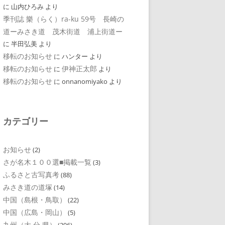
に
山内ひろみ
より
季刊誌 樂（らく）ra-ku 59号 長崎の
道ーみさき道 茂木街道 浦上街道ー
に
半田弘美
より
移転のお知らせ
に
ハンター
より
移転のお知らせ
伊神正太郎
に
より
移転のお知らせ
に
onnanomiyako
より
カテゴリー
お知らせ
(2)
さが名木１００選■掲載一覧
(3)
ふるさと古写真考
(88)
みさき道の道塚
(14)
中国（島根・鳥取）
(22)
中国（広島・岡山）
(5)
九州（大 分 県）