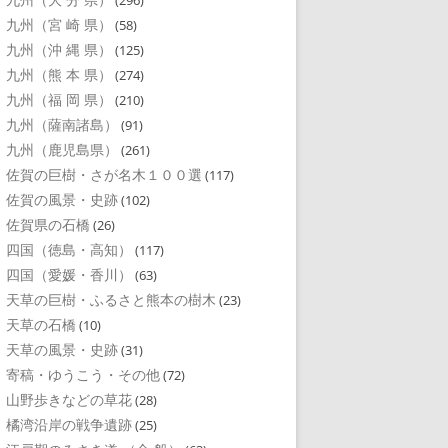
(296)
九州（宮 崎 県）
(58)
九州（沖 縄 県）
(125)
九州（熊 本 県）
(274)
九州（福 岡 県）
(210)
九州（薩南諸島）
(91)
九州（鹿児島県）
(261)
佐賀の巨樹・さが名木１００選
(117)
佐賀の風景・史跡
(102)
佐賀県の石橋
(26)
四国（徳島・高知）
(117)
四国（愛媛・香川）
(63)
天草の巨樹・ふるさと熊本の樹木
(23)
天草の石橋
(10)
天草の風景・史跡
(31)
寄稿・ゆうこう・その他
(72)
山野歩きなどの草花
(28)
橘湾沿岸の戦争遺跡
(25)