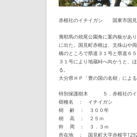
赤根社のイチイガシ 国東市国見
夷耶馬の焼尾公園角に案内板があり
に出た。国見町赤根は、文殊山や両
橋のところで県道３１号と県道６５
３１号により地蔵峠へ向かうと、ほ
る。
大分県ＨＰ「豊の国の名樹」による
特別保護樹木 ５．赤根社のイ
樹種名 ： イチイガシ
樹 齢 ： ３００年
樹 高 ： ２５ｍ
幹 周 ： ３．３ｍ
所在地 ： 国見町大字赤根字129