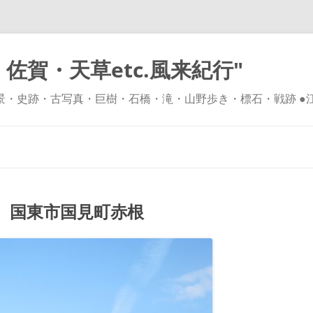
佐賀・天草etc.風来紀行"
風景・史跡・古写真・巨樹・石橋・滝・山野歩き・標石・戦跡 ●
コ
ン
テ
ン
ツ
へ
ス
キ
 国東市国見町赤根
ッ
プ