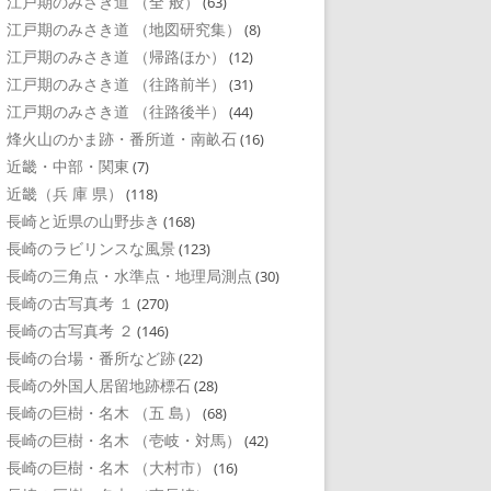
江戸期のみさき道 （全 般）
(63)
江戸期のみさき道 （地図研究集）
(8)
江戸期のみさき道 （帰路ほか）
(12)
江戸期のみさき道 （往路前半）
(31)
江戸期のみさき道 （往路後半）
(44)
烽火山のかま跡・番所道・南畝石
(16)
近畿・中部・関東
(7)
近畿（兵 庫 県）
(118)
長崎と近県の山野歩き
(168)
長崎のラビリンスな風景
(123)
長崎の三角点・水準点・地理局測点
(30)
長崎の古写真考 １
(270)
長崎の古写真考 ２
(146)
長崎の台場・番所など跡
(22)
長崎の外国人居留地跡標石
(28)
長崎の巨樹・名木 （五 島）
(68)
長崎の巨樹・名木 （壱岐・対馬）
(42)
長崎の巨樹・名木 （大村市）
(16)