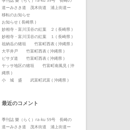
季刊誌 樂（らく）ra-ku 59号 長崎の
道ーみさき道 茂木街道 浦上街道ー
移転のお知らせ
お知らせ ( 長崎県 )
妙相寺・富川渓谷の紅葉 ２ ( 長崎県 )
妙相寺・富川渓谷の紅葉 １ ( 長崎県 )
祖納岳の猪垣 竹富町西表 ( 沖縄県 )
大平井戸 竹富町西表 ( 沖縄県 )
ピサダ道 竹富町西表 ( 沖縄県 )
ヤッサ地区の猪垣 竹富町南風見 ( 沖
縄県 )
小 城 盛 武富町武富 ( 沖縄県 )
最近のコメント
季刊誌 樂（らく）ra-ku 59号 長崎の
道ーみさき道 茂木街道 浦上街道ー