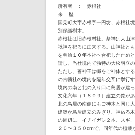
所有者 ： 赤根社
来 歴
国見町大字赤根字一円坊、赤根社境
別保護樹木。
赤根社は旧赤根村社。祭神は大山津
祇神を祀るに由来する。山神社とも
を明治１０年本社へ合祀したためと
請し、当社境内で独特の大松明立の
ただし、善神王は幟をご神体とする
の古幡社の境内を隔年交互に挙行す
境内の南と北の入り口に鳥居が建っ
文化六年（１８０９）建立の銘があ
北の鳥居の南側にもご神木と同じ大
建築か鳥居建立のみぎり、神宿る木
の周辺に、イチイガシ２本、スギ、
２０〜３５０cmで、同年代の植栽