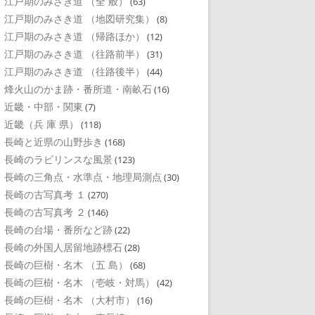
江戸期のみさき道 （全 般）
(63)
江戸期のみさき道 （地図研究集）
(8)
江戸期のみさき道 （帰路ほか）
(12)
江戸期のみさき道 （往路前半）
(31)
江戸期のみさき道 （往路後半）
(44)
烽火山のかま跡・番所道・南畝石
(16)
近畿・中部・関東
(7)
近畿（兵 庫 県）
(118)
長崎と近県の山野歩き
(168)
長崎のラビリンスな風景
(123)
長崎の三角点・水準点・地理局測点
(30)
長崎の古写真考 １
(270)
長崎の古写真考 ２
(146)
長崎の台場・番所など跡
(22)
長崎の外国人居留地跡標石
(28)
長崎の巨樹・名木 （五 島）
(68)
長崎の巨樹・名木 （壱岐・対馬）
(42)
長崎の巨樹・名木 （大村市）
(16)