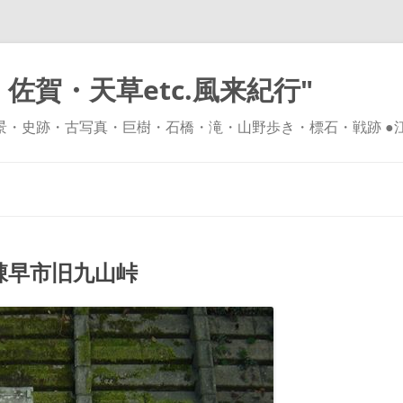
佐賀・天草etc.風来紀行"
風景・史跡・古写真・巨樹・石橋・滝・山野歩き・標石・戦跡 ●
コ
ン
テ
ン
ツ
へ
ス
キ
早市旧九山峠
ッ
プ