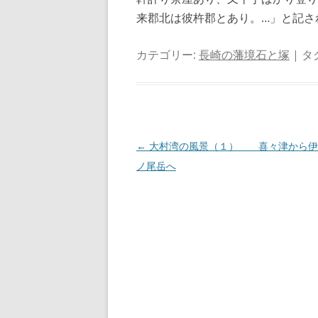
来郡北は彼杵郡とあり。…」と記さ
カテゴリー:
長崎の藩境石と塚
| タ
投
←
大村湾の風景（１） 喜々津から伊
稿
ノ尾岳へ
ナ
ビ
ゲ
ー
シ
ョ
ン