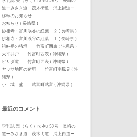
季刊誌 樂（らく）ra-ku 59号 長崎の
道ーみさき道 茂木街道 浦上街道ー
移転のお知らせ
お知らせ ( 長崎県 )
妙相寺・富川渓谷の紅葉 ２ ( 長崎県 )
妙相寺・富川渓谷の紅葉 １ ( 長崎県 )
祖納岳の猪垣 竹富町西表 ( 沖縄県 )
大平井戸 竹富町西表 ( 沖縄県 )
ピサダ道 竹富町西表 ( 沖縄県 )
ヤッサ地区の猪垣 竹富町南風見 ( 沖
縄県 )
小 城 盛 武富町武富 ( 沖縄県 )
最近のコメント
季刊誌 樂（らく）ra-ku 59号 長崎の
道ーみさき道 茂木街道 浦上街道ー