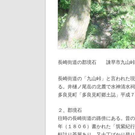
長崎街道の郡境石 諌早市九山峠
長崎街道の「九山峠」と言われた現
る。井樋ノ尾岳の北麓で水神清水祠
多良見町「多良見町郷土誌」平成７
２、郡境石
往時の長崎街道の路傍にある。昔の
年（１８０６）書かれた「筑紫紀行
軒計り茶屋あり、又十丁ばかり登り