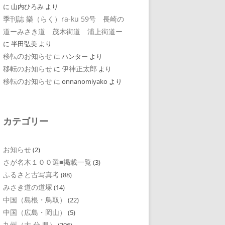
に
山内ひろみ
より
季刊誌 樂（らく）ra-ku 59号 長崎の
道ーみさき道 茂木街道 浦上街道ー
に
半田弘美
より
移転のお知らせ
に
ハンター
より
移転のお知らせ
伊神正太郎
に
より
移転のお知らせ
に
onnanomiyako
より
カテゴリー
お知らせ
(2)
さが名木１００選■掲載一覧
(3)
ふるさと古写真考
(88)
みさき道の道塚
(14)
中国（島根・鳥取）
(22)
中国（広島・岡山）
(5)
九州（大 分 県）