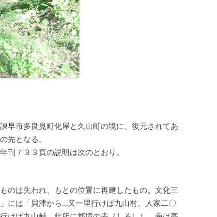
諌早市多良見町化屋と久山町の境に、復元されてあ
の先となる。
年刊７３３頁の説明は次のとおり。
ものは失われ、もとの位置に再建したもの。文化三
」には「貝津から…又一里行けば九山村、人家二〇
行けば九山峠、此所に郡境の表（しるし）、南は高