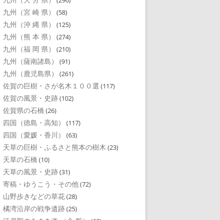
(296)
九州（宮 崎 県）
(58)
九州（沖 縄 県）
(125)
九州（熊 本 県）
(274)
九州（福 岡 県）
(210)
九州（薩南諸島）
(91)
九州（鹿児島県）
(261)
佐賀の巨樹・さが名木１００選
(117)
佐賀の風景・史跡
(102)
佐賀県の石橋
(26)
四国（徳島・高知）
(117)
四国（愛媛・香川）
(63)
天草の巨樹・ふるさと熊本の樹木
(23)
天草の石橋
(10)
天草の風景・史跡
(31)
寄稿・ゆうこう・その他
(72)
山野歩きなどの草花
(28)
橘湾沿岸の戦争遺跡
(25)