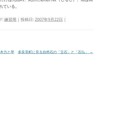
れている。
グ:
練習用
| 投稿日:
2007年9月22日
|
木力と琴
多良見町に見る自然石の「立石」と「石仏」
→