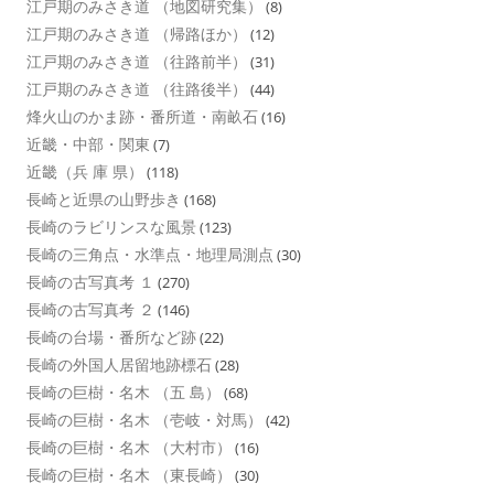
江戸期のみさき道 （地図研究集）
(8)
江戸期のみさき道 （帰路ほか）
(12)
江戸期のみさき道 （往路前半）
(31)
江戸期のみさき道 （往路後半）
(44)
烽火山のかま跡・番所道・南畝石
(16)
近畿・中部・関東
(7)
近畿（兵 庫 県）
(118)
長崎と近県の山野歩き
(168)
長崎のラビリンスな風景
(123)
長崎の三角点・水準点・地理局測点
(30)
長崎の古写真考 １
(270)
長崎の古写真考 ２
(146)
長崎の台場・番所など跡
(22)
長崎の外国人居留地跡標石
(28)
長崎の巨樹・名木 （五 島）
(68)
長崎の巨樹・名木 （壱岐・対馬）
(42)
長崎の巨樹・名木 （大村市）
(16)
長崎の巨樹・名木 （東長崎）
(30)