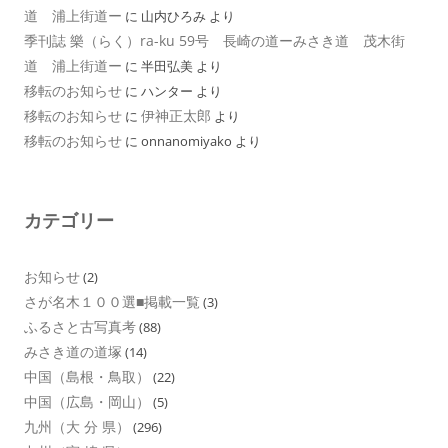
道 浦上街道ー
に
山内ひろみ
より
季刊誌 樂（らく）ra-ku 59号 長崎の道ーみさき道 茂木街
道 浦上街道ー
に
半田弘美
より
移転のお知らせ
に
ハンター
より
移転のお知らせ
伊神正太郎
に
より
移転のお知らせ
に
onnanomiyako
より
カテゴリー
お知らせ
(2)
さが名木１００選■掲載一覧
(3)
ふるさと古写真考
(88)
みさき道の道塚
(14)
中国（島根・鳥取）
(22)
中国（広島・岡山）
(5)
九州（大 分 県）
(296)