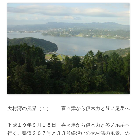
大村湾の風景（１） 喜々津から伊木力と琴ノ尾岳へ
平成１９年９月１８日、喜々津から伊木力と琴ノ尾岳へ
行く。県道２０７号と３３号線沿いの大村湾の風景。の