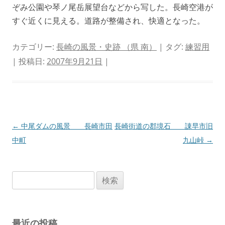
ぞみ公園や琴ノ尾岳展望台などから写した。長崎空港が
すぐ近くに見える。道路が整備され、快適となった。
カテゴリー:
長崎の風景・史跡 （県 南）
| タグ:
練習用
| 投稿日:
2007年9月21日
|
投
←
中尾ダムの風景 長崎市田
長崎街道の郡境石 諌早市旧
稿
中町
九山峠
→
ナ
ビ
検
ゲ
索:
ー
シ
最近の投稿
ョ