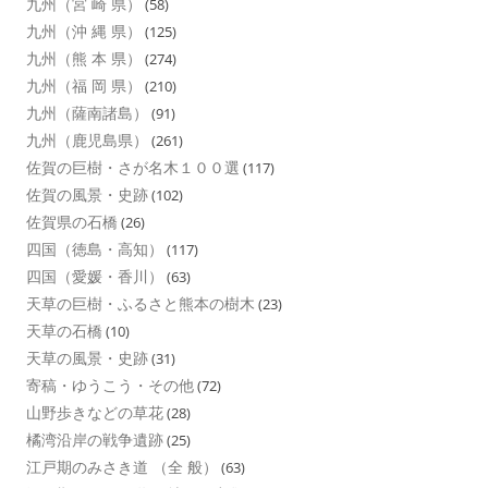
九州（宮 崎 県）
(58)
九州（沖 縄 県）
(125)
九州（熊 本 県）
(274)
九州（福 岡 県）
(210)
九州（薩南諸島）
(91)
九州（鹿児島県）
(261)
佐賀の巨樹・さが名木１００選
(117)
佐賀の風景・史跡
(102)
佐賀県の石橋
(26)
四国（徳島・高知）
(117)
四国（愛媛・香川）
(63)
天草の巨樹・ふるさと熊本の樹木
(23)
天草の石橋
(10)
天草の風景・史跡
(31)
寄稿・ゆうこう・その他
(72)
山野歩きなどの草花
(28)
橘湾沿岸の戦争遺跡
(25)
江戸期のみさき道 （全 般）
(63)