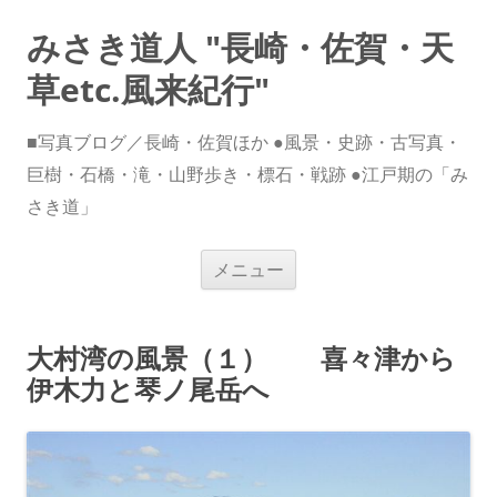
みさき道人 "長崎・佐賀・天
草etc.風来紀行"
■写真ブログ／長崎・佐賀ほか ●風景・史跡・古写真・
巨樹・石橋・滝・山野歩き・標石・戦跡 ●江戸期の「み
さき道」
コ
メニュー
ン
テ
ン
ツ
へ
大村湾の風景（１） 喜々津から
ス
キ
伊木力と琴ノ尾岳へ
ッ
プ