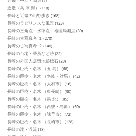
近畿・中部・関東
(7)
近畿（兵 庫 県）
(118)
長崎と近県の山野歩き
(168)
長崎のラビリンスな風景
(123)
長崎の三角点・水準点・地理局測点
(30)
長崎の古写真考 １
(270)
長崎の古写真考 ２
(146)
長崎の台場・番所など跡
(22)
長崎の外国人居留地跡標石
(28)
長崎の巨樹・名木 （五 島）
(68)
長崎の巨樹・名木 （壱岐・対馬）
(42)
長崎の巨樹・名木 （大村市）
(16)
長崎の巨樹・名木 （東長崎）
(30)
長崎の巨樹・名木 （県 北）
(85)
長崎の巨樹・名木 （西彼・島原）
(60)
長崎の巨樹・名木 （諌早市）
(73)
長崎の巨樹・名木 （長崎市）
(128)
長崎の滝・渓流
(18)