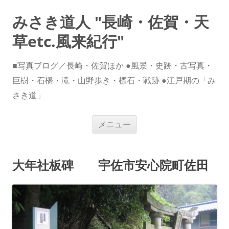
みさき道人 "長崎・佐賀・天
草etc.風来紀行"
■写真ブログ／長崎・佐賀ほか ●風景・史跡・古写真・
巨樹・石橋・滝・山野歩き・標石・戦跡 ●江戸期の「み
さき道」
コ
メニュー
ン
テ
ン
ツ
へ
大年社板碑 宇佐市安心院町佐田
ス
キ
ッ
プ