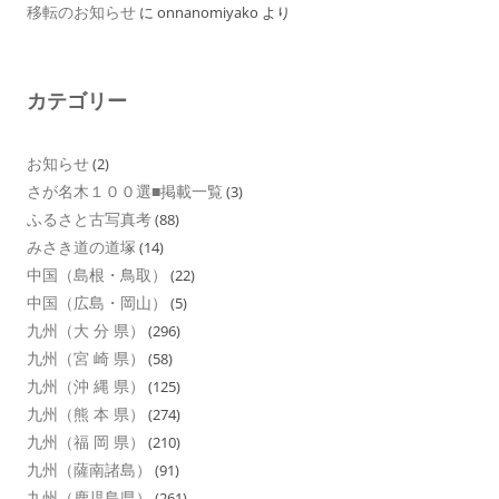
移転のお知らせ
に
onnanomiyako
より
カテゴリー
お知らせ
(2)
さが名木１００選■掲載一覧
(3)
ふるさと古写真考
(88)
みさき道の道塚
(14)
中国（島根・鳥取）
(22)
中国（広島・岡山）
(5)
九州（大 分 県）
(296)
九州（宮 崎 県）
(58)
九州（沖 縄 県）
(125)
九州（熊 本 県）
(274)
九州（福 岡 県）
(210)
九州（薩南諸島）
(91)
九州（鹿児島県）
(261)