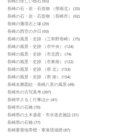
長崎の珍しい標石
(65)
長崎の石・岩・石造物 （県南北）
(33)
長崎の石・岩・石造物 （長崎市）
(92)
長崎の藩境石と塚
(29)
長崎の西空の夕日
(93)
長崎の風景・史跡 （三和野母崎）
(75)
長崎の風景・史跡 （市中央）
(124)
長崎の風景・史跡 （市北西）
(74)
長崎の風景・史跡 （市東南）
(122)
長崎の風景・史跡 （県 北）
(153)
長崎の風景・史跡 （県 南）
(154)
長崎名勝図絵・長崎八景の風景
(49)
長崎外の古写真考
(397)
長崎学さるく行事ほか
(41)
長崎市の石橋
(70)
長崎県の土木遺産・市水道史施設
(31)
長崎県の石橋
(77)
長崎要塞地帯標・軍港境域標
(87)