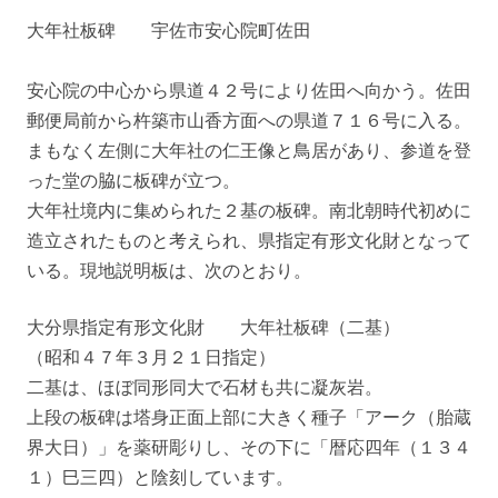
大年社板碑 宇佐市安心院町佐田
安心院の中心から県道４２号により佐田へ向かう。佐田
郵便局前から杵築市山香方面への県道７１６号に入る。
まもなく左側に大年社の仁王像と鳥居があり、参道を登
った堂の脇に板碑が立つ。
大年社境内に集められた２基の板碑。南北朝時代初めに
造立されたものと考えられ、県指定有形文化財となって
いる。現地説明板は、次のとおり。
大分県指定有形文化財 大年社板碑（二基）
（昭和４７年３月２１日指定）
二基は、ほぼ同形同大で石材も共に凝灰岩。
上段の板碑は塔身正面上部に大きく種子「アーク（胎蔵
界大日）」を薬研彫りし、その下に「暦応四年（１３４
１）巳三四）と陰刻しています。