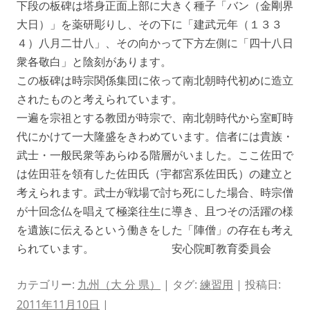
下段の板碑は塔身正面上部に大きく種子「バン（金剛界
大日）」を薬研彫りし、その下に「建武元年（１３３
４）八月二廿八」、その向かって下方左側に「四十八日
衆各敬白」と陰刻があります。
この板碑は時宗関係集団に依って南北朝時代初めに造立
されたものと考えられています。
一遍を宗祖とする教団が時宗で、南北朝時代から室町時
代にかけて一大隆盛をきわめています。信者には貴族・
武士・一般民衆等あらゆる階層がいました。ここ佐田で
は佐田荘を領有した佐田氏（宇都宮系佐田氏）の建立と
考えられます。武士が戦場で討ち死にした場合、時宗僧
が十回念仏を唱えて極楽往生に導き、且つその活躍の様
を遺族に伝えるという働きをした「陣僧」の存在も考え
られています。 安心院町教育委員会
カテゴリー:
九州（大 分 県）
| タグ:
練習用
| 投稿日:
2011年11月10日
|