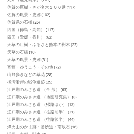
佐賀の巨樹・さが名木１００選
(117)
佐賀の風景・史跡
(102)
佐賀県の石橋
(26)
四国（徳島・高知）
(117)
四国（愛媛・香川）
(63)
天草の巨樹・ふるさと熊本の樹木
(23)
天草の石橋
(10)
天草の風景・史跡
(31)
寄稿・ゆうこう・その他
(72)
山野歩きなどの草花
(28)
橘湾沿岸の戦争遺跡
(25)
江戸期のみさき道 （全 般）
(63)
江戸期のみさき道 （地図研究集）
(8)
江戸期のみさき道 （帰路ほか）
(12)
江戸期のみさき道 （往路前半）
(31)
江戸期のみさき道 （往路後半）
(44)
烽火山のかま跡・番所道・南畝石
(16)