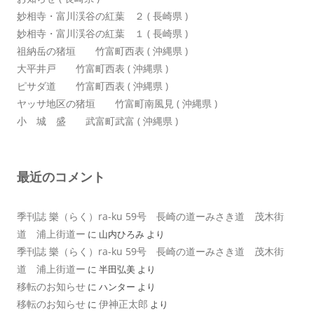
妙相寺・富川渓谷の紅葉 ２ ( 長崎県 )
妙相寺・富川渓谷の紅葉 １ ( 長崎県 )
祖納岳の猪垣 竹富町西表 ( 沖縄県 )
大平井戸 竹富町西表 ( 沖縄県 )
ピサダ道 竹富町西表 ( 沖縄県 )
ヤッサ地区の猪垣 竹富町南風見 ( 沖縄県 )
小 城 盛 武富町武富 ( 沖縄県 )
最近のコメント
季刊誌 樂（らく）ra-ku 59号 長崎の道ーみさき道 茂木街
道 浦上街道ー
に
山内ひろみ
より
季刊誌 樂（らく）ra-ku 59号 長崎の道ーみさき道 茂木街
道 浦上街道ー
に
半田弘美
より
移転のお知らせ
に
ハンター
より
移転のお知らせ
伊神正太郎
に
より