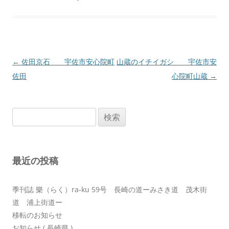
投
←
佐田京石 宇佐市安心院町
山蔵のイチイガシ 宇佐市安
稿
佐田
心院町山蔵
→
ナ
ビ
検
ゲ
索:
ー
シ
最近の投稿
ョ
ン
季刊誌 樂（らく）ra-ku 59号 長崎の道ーみさき道 茂木街
道 浦上街道ー
移転のお知らせ
お知らせ ( 長崎県 )