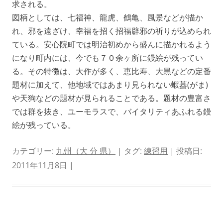
求される。
図柄としては、七福神、龍虎、鶴亀、風景などが描か
れ、邪を遠ざけ、幸福を招く招福辟邪の祈りが込められ
ている。安心院町では明治初めから盛んに描かれるよう
になり町内には、今でも７０余ヶ所に鏝絵が残ってい
る。その特徴は、大作が多く、恵比寿、大黒などの定番
題材に加えて、他地域ではあまり見られない蝦蟇(がま)
や天狗などの題材が見られることである。題材の豊富さ
では群を抜き、ユーモラスで、バイタリティあふれる鏝
絵が残っている。
カテゴリー:
九州（大 分 県）
| タグ:
練習用
| 投稿日:
2011年11月8日
|