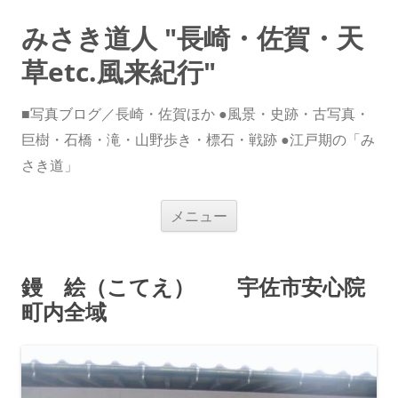
みさき道人 "長崎・佐賀・天
草etc.風来紀行"
■写真ブログ／長崎・佐賀ほか ●風景・史跡・古写真・
巨樹・石橋・滝・山野歩き・標石・戦跡 ●江戸期の「み
さき道」
コ
メニュー
ン
テ
ン
ツ
へ
鏝 絵（こてえ） 宇佐市安心院
ス
キ
町内全域
ッ
プ