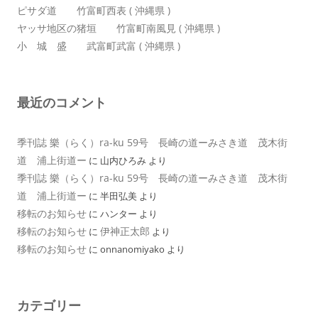
ピサダ道 竹富町西表 ( 沖縄県 )
ヤッサ地区の猪垣 竹富町南風見 ( 沖縄県 )
小 城 盛 武富町武富 ( 沖縄県 )
最近のコメント
季刊誌 樂（らく）ra-ku 59号 長崎の道ーみさき道 茂木街
道 浦上街道ー
に
山内ひろみ
より
季刊誌 樂（らく）ra-ku 59号 長崎の道ーみさき道 茂木街
道 浦上街道ー
に
半田弘美
より
移転のお知らせ
に
ハンター
より
移転のお知らせ
伊神正太郎
に
より
移転のお知らせ
に
onnanomiyako
より
カテゴリー