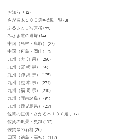
お知らせ
(2)
さが名木１００選■掲載一覧
(3)
ふるさと古写真考
(88)
みさき道の道塚
(14)
中国（島根・鳥取）
(22)
中国（広島・岡山）
(5)
九州（大 分 県）
(296)
九州（宮 崎 県）
(58)
九州（沖 縄 県）
(125)
九州（熊 本 県）
(274)
九州（福 岡 県）
(210)
九州（薩南諸島）
(91)
九州（鹿児島県）
(261)
佐賀の巨樹・さが名木１００選
(117)
佐賀の風景・史跡
(102)
佐賀県の石橋
(26)
四国（徳島・高知）
(117)