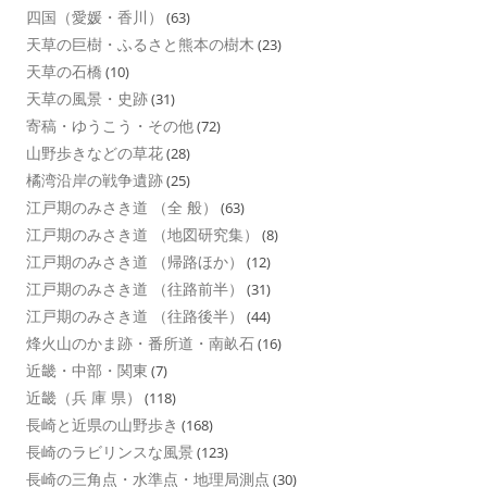
四国（愛媛・香川）
(63)
天草の巨樹・ふるさと熊本の樹木
(23)
天草の石橋
(10)
天草の風景・史跡
(31)
寄稿・ゆうこう・その他
(72)
山野歩きなどの草花
(28)
橘湾沿岸の戦争遺跡
(25)
江戸期のみさき道 （全 般）
(63)
江戸期のみさき道 （地図研究集）
(8)
江戸期のみさき道 （帰路ほか）
(12)
江戸期のみさき道 （往路前半）
(31)
江戸期のみさき道 （往路後半）
(44)
烽火山のかま跡・番所道・南畝石
(16)
近畿・中部・関東
(7)
近畿（兵 庫 県）
(118)
長崎と近県の山野歩き
(168)
長崎のラビリンスな風景
(123)
長崎の三角点・水準点・地理局測点
(30)