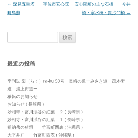
投
←
深見五重塔 宇佐市安心院
安心院町の主な石橋 今井
稿
町鳥越
橋・寒水橋・毘沙門橋
→
ナ
ビ
検
ゲ
索:
ー
シ
最近の投稿
ョ
ン
季刊誌 樂（らく）ra-ku 59号 長崎の道ーみさき道 茂木街
道 浦上街道ー
移転のお知らせ
お知らせ ( 長崎県 )
妙相寺・富川渓谷の紅葉 ２ ( 長崎県 )
妙相寺・富川渓谷の紅葉 １ ( 長崎県 )
祖納岳の猪垣 竹富町西表 ( 沖縄県 )
大平井戸 竹富町西表 ( 沖縄県 )