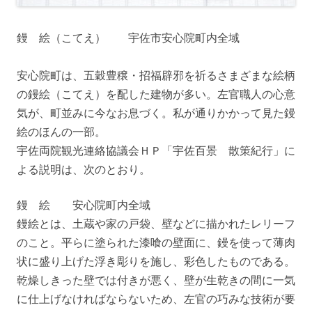
鏝 絵（こてえ） 宇佐市安心院町内全域
安心院町は、五穀豊穣・招福辟邪を祈るさまざまな絵柄
の鏝絵（こてえ）を配した建物が多い。左官職人の心意
気が、町並みに今なお息づく。私が通りかかって見た鏝
絵のほんの一部。
宇佐両院観光連絡協議会ＨＰ「宇佐百景 散策紀行」に
よる説明は、次のとおり。
鏝 絵 安心院町内全域
鏝絵とは、土蔵や家の戸袋、壁などに描かれたレリーフ
のこと。平らに塗られた漆喰の壁面に、鏝を使って薄肉
状に盛り上げた浮き彫りを施し、彩色したものである。
乾燥しきった壁では付きが悪く、壁が生乾きの間に一気
に仕上げなければならないため、左官の巧みな技術が要