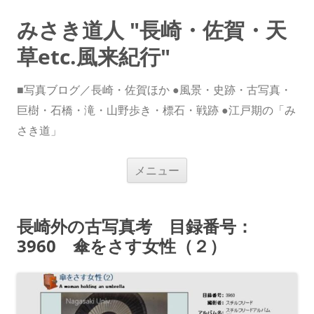
みさき道人 "長崎・佐賀・天
草etc.風来紀行"
■写真ブログ／長崎・佐賀ほか ●風景・史跡・古写真・
巨樹・石橋・滝・山野歩き・標石・戦跡 ●江戸期の「み
さき道」
コ
メニュー
ン
テ
ン
ツ
へ
長崎外の古写真考 目録番号：
ス
キ
3960 傘をさす女性（２）
ッ
プ