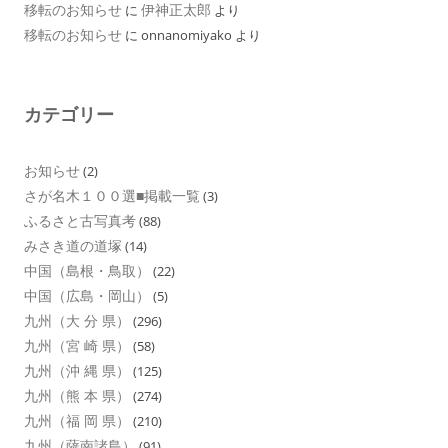
移転のお知らせ
伊神正太郎
に
より
移転のお知らせ
に
onnanomiyako
より
カテゴリー
お知らせ
(2)
さが名木１００選■掲載一覧
(3)
ふるさと古写真考
(88)
みさき道の道塚
(14)
中国（島根・鳥取）
(22)
中国（広島・岡山）
(5)
九州（大 分 県）
(296)
九州（宮 崎 県）
(58)
九州（沖 縄 県）
(125)
九州（熊 本 県）
(274)
九州（福 岡 県）
(210)
九州（薩南諸島）
(91)