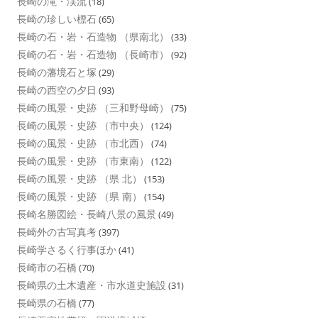
長崎の滝・渓流
(18)
長崎の珍しい標石
(65)
長崎の石・岩・石造物 （県南北）
(33)
長崎の石・岩・石造物 （長崎市）
(92)
長崎の藩境石と塚
(29)
長崎の西空の夕日
(93)
長崎の風景・史跡 （三和野母崎）
(75)
長崎の風景・史跡 （市中央）
(124)
長崎の風景・史跡 （市北西）
(74)
長崎の風景・史跡 （市東南）
(122)
長崎の風景・史跡 （県 北）
(153)
長崎の風景・史跡 （県 南）
(154)
長崎名勝図絵・長崎八景の風景
(49)
長崎外の古写真考
(397)
長崎学さるく行事ほか
(41)
長崎市の石橋
(70)
長崎県の土木遺産・市水道史施設
(31)
長崎県の石橋
(77)