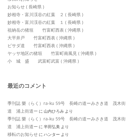
お知らせ ( 長崎県 )
妙相寺・富川渓谷の紅葉 ２ ( 長崎県 )
妙相寺・富川渓谷の紅葉 １ ( 長崎県 )
祖納岳の猪垣 竹富町西表 ( 沖縄県 )
大平井戸 竹富町西表 ( 沖縄県 )
ピサダ道 竹富町西表 ( 沖縄県 )
ヤッサ地区の猪垣 竹富町南風見 ( 沖縄県 )
小 城 盛 武富町武富 ( 沖縄県 )
最近のコメント
季刊誌 樂（らく）ra-ku 59号 長崎の道ーみさき道 茂木街
道 浦上街道ー
に
山内ひろみ
より
季刊誌 樂（らく）ra-ku 59号 長崎の道ーみさき道 茂木街
道 浦上街道ー
に
半田弘美
より
移転のお知らせ
に
ハンター
より