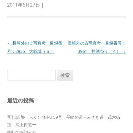
2011年6月27日
|
投
←
長崎外の古写真考 目録番
長崎外の古写真考 目録番号：
稿
号：2835 大阪城（５）
3961 甘酒売り（４）
→
ナ
ビ
検
ゲ
索:
ー
シ
最近の投稿
ョ
ン
季刊誌 樂（らく）ra-ku 59号 長崎の道ーみさき道 茂木街
道 浦上街道ー
移転のお知らせ