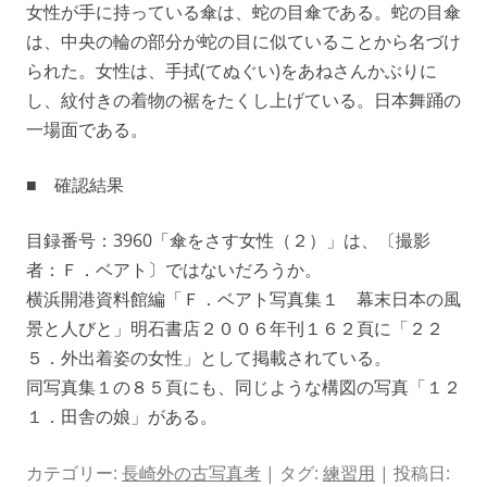
女性が手に持っている傘は、蛇の目傘である。蛇の目傘
は、中央の輪の部分が蛇の目に似ていることから名づけ
られた。女性は、手拭(てぬぐい)をあねさんかぶりに
し、紋付きの着物の裾をたくし上げている。日本舞踊の
一場面である。
■ 確認結果
目録番号：3960「傘をさす女性（２）」は、〔撮影
者：Ｆ．ベアト〕ではないだろうか。
横浜開港資料館編「Ｆ．ベアト写真集１ 幕末日本の風
景と人びと」明石書店２００６年刊１６２頁に「２２
５．外出着姿の女性」として掲載されている。
同写真集１の８５頁にも、同じような構図の写真「１２
１．田舎の娘」がある。
カテゴリー:
長崎外の古写真考
| タグ:
練習用
| 投稿日: