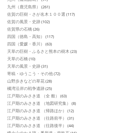
九州（鹿児島県）
(261)
佐賀の巨樹・さが名木１００選
(117)
佐賀の風景・史跡
(102)
佐賀県の石橋
(26)
四国（徳島・高知）
(117)
四国（愛媛・香川）
(63)
天草の巨樹・ふるさと熊本の樹木
(23)
天草の石橋
(10)
天草の風景・史跡
(31)
寄稿・ゆうこう・その他
(72)
山野歩きなどの草花
(28)
橘湾沿岸の戦争遺跡
(25)
江戸期のみさき道 （全 般）
(63)
江戸期のみさき道 （地図研究集）
(8)
江戸期のみさき道 （帰路ほか）
(12)
江戸期のみさき道 （往路前半）
(31)
江戸期のみさき道 （往路後半）
(44)
烽火山のかま跡・番所道・南畝石