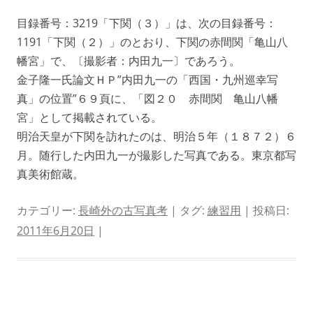
目録番号：3219「下関（３）」は、次の目録番号：
1191「下関（２）」のとおり、下関の赤間関「亀山八
幡宮」で、〔撮影者：内田九一〕であろう。
金子隆一氏論文ＨＰ”内田九一の「西国・九州巡幸写
真」の位置”６９頁に、「図２０ 赤間関 亀山八幡
宮」として掲載されている。
明治天皇が下関を訪れたのは、明治５年（１８７２）６
月。随行した内田九一が撮影した写真である。東京都写
真美術館蔵。
カテゴリー:
長崎外の古写真考
| タグ:
練習用
| 投稿日:
2011年6月20日
|