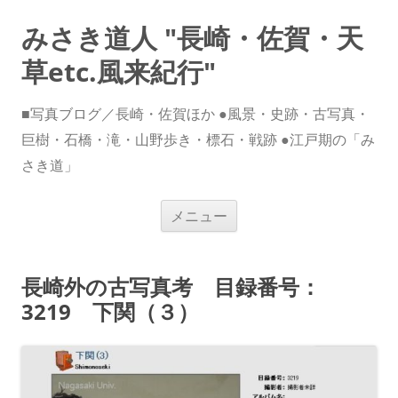
みさき道人 "長崎・佐賀・天
草etc.風来紀行"
■写真ブログ／長崎・佐賀ほか ●風景・史跡・古写真・
巨樹・石橋・滝・山野歩き・標石・戦跡 ●江戸期の「み
さき道」
コ
メニュー
ン
テ
ン
ツ
へ
長崎外の古写真考 目録番号：
ス
キ
3219 下関（３）
ッ
プ