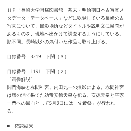
ＨＰ「長崎大学附属図書館 幕末・明治期日本古写真メ
タデータ・データベース」などに収録している長崎の古
写真について、撮影場所などタイトルや説明文に疑問が
あるものを、現地へ出かけて調査するようにしている。
順不同。長崎以外の気付いた作品も取り上げる。
目録番号：3219 下関（３）
目録番号：1191 下関（２）
〔画像解説〕
関門海峡と赤間神宮。内田九一の撮影による。赤間神宮
は壇の浦で果てた幼帝安徳天皇を祀る。安徳天皇と平家
一門への回向として5月3日には「先帝祭」が行われ
る。
■ 確認結果