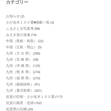
カテゴリー
お知らせ
(2)
さが名木１００選■掲載一覧
(3)
ふるさと古写真考
(88)
みさき道の道塚
(14)
中国（島根・鳥取）
(22)
中国（広島・岡山）
(5)
九州（大 分 県）
(296)
九州（宮 崎 県）
(58)
九州（沖 縄 県）
(125)
九州（熊 本 県）
(274)
九州（福 岡 県）
(210)
九州（薩南諸島）
(91)
九州（鹿児島県）
(261)
佐賀の巨樹・さが名木１００選
(117)
佐賀の風景・史跡
(102)
佐賀県の石橋
(26)