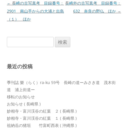
投
←
長崎の古写真考 目録番号：
長崎外の古写真考 目録番号：
稿
2901 南山手からの大浦と出島
632 奈良の野仏 ほか
→
ナ
（１） ほか
ビ
ゲ
検
ー
索:
シ
ョ
最近の投稿
ン
季刊誌 樂（らく）ra-ku 59号 長崎の道ーみさき道 茂木街
道 浦上街道ー
移転のお知らせ
お知らせ ( 長崎県 )
妙相寺・富川渓谷の紅葉 ２ ( 長崎県 )
妙相寺・富川渓谷の紅葉 １ ( 長崎県 )
祖納岳の猪垣 竹富町西表 ( 沖縄県 )