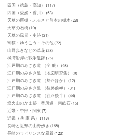
四国（徳島・高知）
(117)
四国（愛媛・香川）
(63)
天草の巨樹・ふるさと熊本の樹木
(23)
天草の石橋
(10)
天草の風景・史跡
(31)
寄稿・ゆうこう・その他
(72)
山野歩きなどの草花
(28)
橘湾沿岸の戦争遺跡
(25)
江戸期のみさき道 （全 般）
(63)
江戸期のみさき道 （地図研究集）
(8)
江戸期のみさき道 （帰路ほか）
(12)
江戸期のみさき道 （往路前半）
(31)
江戸期のみさき道 （往路後半）
(44)
烽火山のかま跡・番所道・南畝石
(16)
近畿・中部・関東
(7)
近畿（兵 庫 県）
(118)
長崎と近県の山野歩き
(168)
長崎のラビリンスな風景
(123)