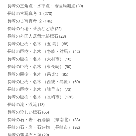
長崎の三角点・水準点・地理局測点
(30)
長崎の古写真考 １
(270)
長崎の古写真考 ２
(146)
長崎の台場・番所など跡
(22)
長崎の外国人居留地跡標石
(28)
長崎の巨樹・名木 （五 島）
(68)
長崎の巨樹・名木 （壱岐・対馬）
(42)
長崎の巨樹・名木 （大村市）
(16)
長崎の巨樹・名木 （東長崎）
(30)
長崎の巨樹・名木 （県 北）
(85)
長崎の巨樹・名木 （西彼・島原）
(60)
長崎の巨樹・名木 （諌早市）
(73)
長崎の巨樹・名木 （長崎市）
(128)
長崎の滝・渓流
(18)
長崎の珍しい標石
(65)
長崎の石・岩・石造物 （県南北）
(33)
長崎の石・岩・石造物 （長崎市）
(92)
長崎の藩境石と塚
(29)