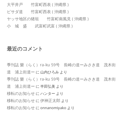
大平井戸 竹富町西表 ( 沖縄県 )
ピサダ道 竹富町西表 ( 沖縄県 )
ヤッサ地区の猪垣 竹富町南風見 ( 沖縄県 )
小 城 盛 武富町武富 ( 沖縄県 )
最近のコメント
季刊誌 樂（らく）ra-ku 59号 長崎の道ーみさき道 茂木街
道 浦上街道ー
に
山内ひろみ
より
季刊誌 樂（らく）ra-ku 59号 長崎の道ーみさき道 茂木街
道 浦上街道ー
に
半田弘美
より
移転のお知らせ
に
ハンター
より
移転のお知らせ
伊神正太郎
に
より
移転のお知らせ
に
onnanomiyako
より