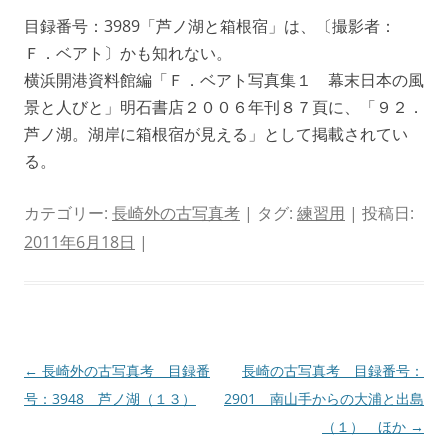
目録番号：3989「芦ノ湖と箱根宿」は、〔撮影者：
Ｆ．ベアト〕かも知れない。
横浜開港資料館編「Ｆ．ベアト写真集１ 幕末日本の風
景と人びと」明石書店２００６年刊８７頁に、「９２．
芦ノ湖。湖岸に箱根宿が見える」として掲載されてい
る。
カテゴリー:
長崎外の古写真考
| タグ:
練習用
| 投稿日:
2011年6月18日
|
投
←
長崎外の古写真考 目録番
長崎の古写真考 目録番号：
稿
号：3948 芦ノ湖（１３）
2901 南山手からの大浦と出島
ナ
（１） ほか
→