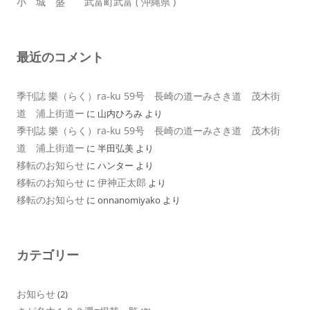
小 城 盛 武富町武富 ( 沖縄県 )
最近のコメント
季刊誌 樂（らく）ra-ku 59号 長崎の道ーみさき道 茂木街
道 浦上街道ー
に
山内ひろみ
より
季刊誌 樂（らく）ra-ku 59号 長崎の道ーみさき道 茂木街
道 浦上街道ー
に
半田弘美
より
移転のお知らせ
に
ハンター
より
移転のお知らせ
伊神正太郎
に
より
移転のお知らせ
に
onnanomiyako
より
カテゴリー
お知らせ
(2)