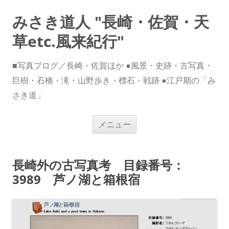
みさき道人 "長崎・佐賀・天
草etc.風来紀行"
■写真ブログ／長崎・佐賀ほか ●風景・史跡・古写真・
巨樹・石橋・滝・山野歩き・標石・戦跡 ●江戸期の「み
さき道」
コ
メニュー
ン
テ
ン
ツ
へ
長崎外の古写真考 目録番号：
ス
キ
3989 芦ノ湖と箱根宿
ッ
プ