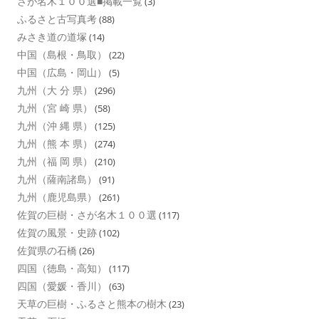
さが名木１００選■掲載一覧
(3)
ふるさと古写真考
(88)
みさき道の道塚
(14)
中国（島根・鳥取）
(22)
中国（広島・岡山）
(5)
九州（大 分 県）
(296)
九州（宮 崎 県）
(58)
九州（沖 縄 県）
(125)
九州（熊 本 県）
(274)
九州（福 岡 県）
(210)
九州（薩南諸島）
(91)
九州（鹿児島県）
(261)
佐賀の巨樹・さが名木１００選
(117)
佐賀の風景・史跡
(102)
佐賀県の石橋
(26)
四国（徳島・高知）
(117)
四国（愛媛・香川）
(63)
天草の巨樹・ふるさと熊本の樹木
(23)