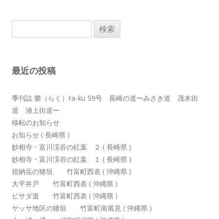
ビ
ゲ
検
ー
索:
シ
ョ
最近の投稿
ン
季刊誌 樂（らく）ra-ku 59号 長崎の道ーみさき道 茂木街
道 浦上街道ー
移転のお知らせ
お知らせ ( 長崎県 )
妙相寺・富川渓谷の紅葉 ２ ( 長崎県 )
妙相寺・富川渓谷の紅葉 １ ( 長崎県 )
祖納岳の猪垣 竹富町西表 ( 沖縄県 )
大平井戸 竹富町西表 ( 沖縄県 )
ピサダ道 竹富町西表 ( 沖縄県 )
ヤッサ地区の猪垣 竹富町南風見 ( 沖縄県 )