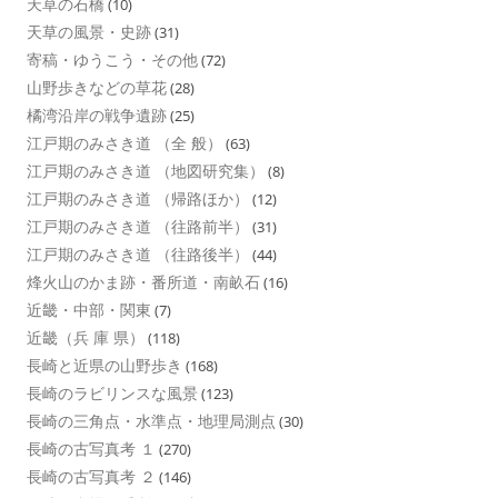
天草の石橋
(10)
天草の風景・史跡
(31)
寄稿・ゆうこう・その他
(72)
山野歩きなどの草花
(28)
橘湾沿岸の戦争遺跡
(25)
江戸期のみさき道 （全 般）
(63)
江戸期のみさき道 （地図研究集）
(8)
江戸期のみさき道 （帰路ほか）
(12)
江戸期のみさき道 （往路前半）
(31)
江戸期のみさき道 （往路後半）
(44)
烽火山のかま跡・番所道・南畝石
(16)
近畿・中部・関東
(7)
近畿（兵 庫 県）
(118)
長崎と近県の山野歩き
(168)
長崎のラビリンスな風景
(123)
長崎の三角点・水準点・地理局測点
(30)
長崎の古写真考 １
(270)
長崎の古写真考 ２
(146)