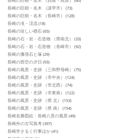
長崎の巨樹・名木 （西彼・島原）
(60)
長崎の巨樹・名木 （諌早市）
(73)
長崎の巨樹・名木 （長崎市）
(128)
長崎の滝・渓流
(18)
長崎の珍しい標石
(65)
長崎の石・岩・石造物 （県南北）
(33)
長崎の石・岩・石造物 （長崎市）
(92)
長崎の藩境石と塚
(29)
長崎の西空の夕日
(93)
長崎の風景・史跡 （三和野母崎）
(75)
長崎の風景・史跡 （市中央）
(124)
長崎の風景・史跡 （市北西）
(74)
長崎の風景・史跡 （市東南）
(122)
長崎の風景・史跡 （県 北）
(153)
長崎の風景・史跡 （県 南）
(154)
長崎名勝図絵・長崎八景の風景
(49)
長崎外の古写真考
(397)
長崎学さるく行事ほか
(41)