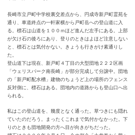
長崎市立戸町中学校裏交差点から、円成寺新戸町霊苑を
通り、車道終点の一軒家横から戸町岳への登山道に入
る。標石は山道を１００ｍほど進んだ左手にある。上部
が欠け石の後ろにあり、登りのときはよほど注意しない
と、標石とは気付かない。きょうも行きがけ素通りし
た。
登山道下は現在、新戸町４丁目の大型団地２２２区画
「ウェリスパーク南長崎」が部分完成して分譲中。団地
の「新戸町配水槽」建物のちょうど上の場所のフェンス
反対側に、標石はある。団地内の道路からも登山口へ出
られる。
私はこの登山道を、幾度となく通った。草つきにも隠れ
ていたのだろう。まったくこれまで気付かなかった。下
りのときも団地開発の方へ目が向きがちだった。