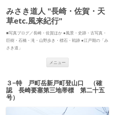
みさき道人 "長崎・佐賀・天
草etc.風来紀行"
■写真ブログ／長崎・佐賀ほか ●風景・史跡・古写真・
巨樹・石橋・滝・山野歩き・標石・戦跡 ●江戸期の「み
さき道」
コ
メニュー
ン
テ
ン
ツ
へ
３−特 戸町岳新戸町登山口 （確
ス
キ
認 長崎要塞第三地帯標 第二十五
ッ
プ
号）