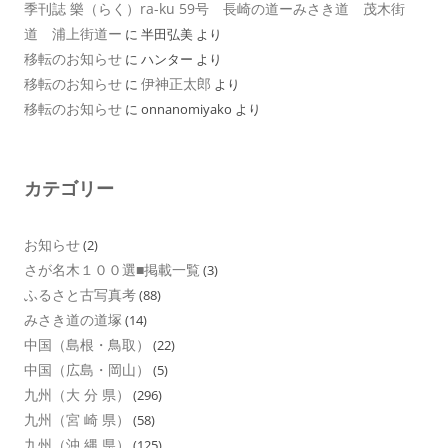
季刊誌 樂（らく）ra-ku 59号 長崎の道ーみさき道 茂木街
道 浦上街道ー
に
半田弘美
より
移転のお知らせ
に
ハンター
より
移転のお知らせ
伊神正太郎
に
より
移転のお知らせ
に
onnanomiyako
より
カテゴリー
お知らせ
(2)
さが名木１００選■掲載一覧
(3)
ふるさと古写真考
(88)
みさき道の道塚
(14)
中国（島根・鳥取）
(22)
中国（広島・岡山）
(5)
九州（大 分 県）
(296)
九州（宮 崎 県）
(58)
九州（沖 縄 県）
(125)