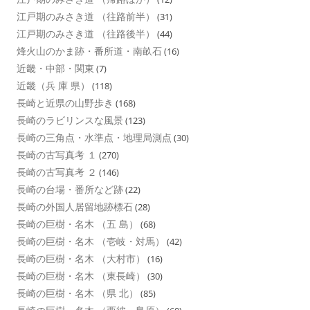
江戸期のみさき道 （往路前半）
(31)
江戸期のみさき道 （往路後半）
(44)
烽火山のかま跡・番所道・南畝石
(16)
近畿・中部・関東
(7)
近畿（兵 庫 県）
(118)
長崎と近県の山野歩き
(168)
長崎のラビリンスな風景
(123)
長崎の三角点・水準点・地理局測点
(30)
長崎の古写真考 １
(270)
長崎の古写真考 ２
(146)
長崎の台場・番所など跡
(22)
長崎の外国人居留地跡標石
(28)
長崎の巨樹・名木 （五 島）
(68)
長崎の巨樹・名木 （壱岐・対馬）
(42)
長崎の巨樹・名木 （大村市）
(16)
長崎の巨樹・名木 （東長崎）
(30)
長崎の巨樹・名木 （県 北）
(85)