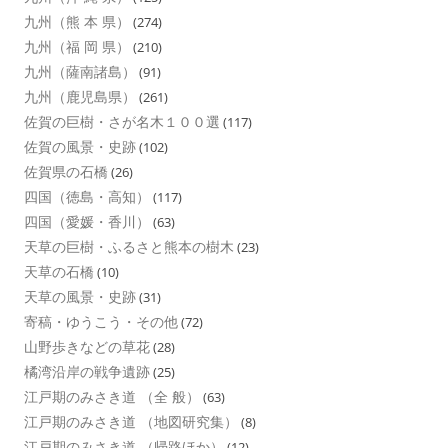
九州（熊 本 県）
(274)
九州（福 岡 県）
(210)
九州（薩南諸島）
(91)
九州（鹿児島県）
(261)
佐賀の巨樹・さが名木１００選
(117)
佐賀の風景・史跡
(102)
佐賀県の石橋
(26)
四国（徳島・高知）
(117)
四国（愛媛・香川）
(63)
天草の巨樹・ふるさと熊本の樹木
(23)
天草の石橋
(10)
天草の風景・史跡
(31)
寄稿・ゆうこう・その他
(72)
山野歩きなどの草花
(28)
橘湾沿岸の戦争遺跡
(25)
江戸期のみさき道 （全 般）
(63)
江戸期のみさき道 （地図研究集）
(8)
江戸期のみさき道 （帰路ほか）
(12)