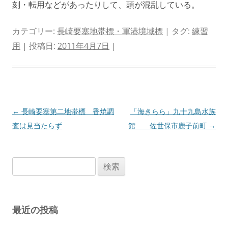
刻・転用などがあったりして、頭が混乱している。
カテゴリー:
長崎要塞地帯標・軍港境域標
| タグ:
練習
用
| 投稿日:
2011年4月7日
|
投
←
長崎要塞第二地帯標 香焼調
「海きらら」九十九島水族
稿
査は見当たらず
館 佐世保市鹿子前町
→
ナ
ビ
検
ゲ
索:
ー
シ
最近の投稿
ョ
ン