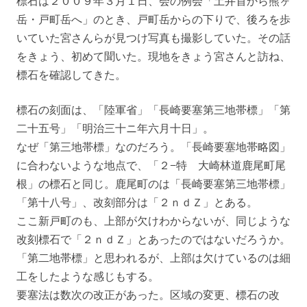
標石は２００９年３月１日、会の例会「土井首から熊ヶ
岳・戸町岳へ」のとき、戸町岳からの下りで、後ろを歩
いていた宮さんらが見つけ写真も撮影していた。その話
をきょう、初めて聞いた。現地をきょう宮さんと訪ね、
標石を確認してきた。
標石の刻面は、「陸軍省」「長崎要塞第三地帯標」「第
二十五号」「明治三十ニ年六月十日」。
なぜ「第三地帯標」なのだろう。「長崎要塞地帯略図」
に合わないような地点で、「２−特 大崎林道鹿尾町尾
根」の標石と同じ。鹿尾町のは「長崎要塞第三地帯標」
「第十八号」、改刻部分は「２ｎｄＺ」とある。
ここ新戸町のも、上部が欠けわからないが、同じような
改刻標石で「２ｎｄＺ」とあったのではないだろうか。
「第二地帯標」と思われるが、上部は欠けているのは細
工をしたような感じもする。
要塞法は数次の改正があった。区域の変更、標石の改