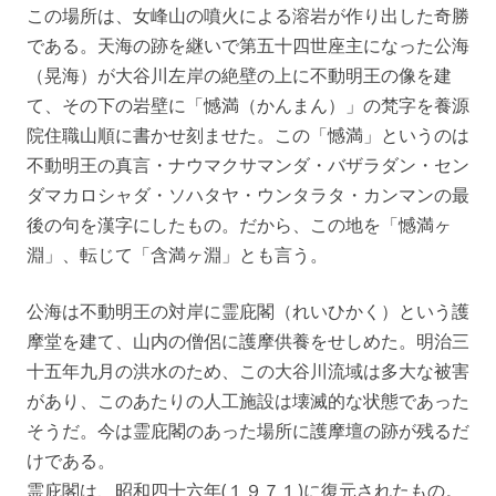
この場所は、女峰山の噴火による溶岩が作り出した奇勝
である。天海の跡を継いで第五十四世座主になった公海
（晃海）が大谷川左岸の絶壁の上に不動明王の像を建
て、その下の岩壁に「憾満（かんまん）」の梵字を養源
院住職山順に書かせ刻ませた。この「憾満」というのは
不動明王の真言・ナウマクサマンダ・バザラダン・セン
ダマカロシャダ・ソハタヤ・ウンタラタ・カンマンの最
後の句を漢字にしたもの。だから、この地を「憾満ヶ
淵」、転じて「含満ヶ淵」とも言う。
公海は不動明王の対岸に霊庇閣（れいひかく）という護
摩堂を建て、山内の僧侶に護摩供養をせしめた。明治三
十五年九月の洪水のため、この大谷川流域は多大な被害
があり、このあたりの人工施設は壊滅的な状態であった
そうだ。今は霊庇閣のあった場所に護摩壇の跡が残るだ
けである。
霊庇閣は、昭和四十六年(１９７１)に復元されたもの。