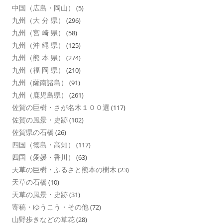
中国（広島・岡山）
(5)
九州（大 分 県）
(296)
九州（宮 崎 県）
(58)
九州（沖 縄 県）
(125)
九州（熊 本 県）
(274)
九州（福 岡 県）
(210)
九州（薩南諸島）
(91)
九州（鹿児島県）
(261)
佐賀の巨樹・さが名木１００選
(117)
佐賀の風景・史跡
(102)
佐賀県の石橋
(26)
四国（徳島・高知）
(117)
四国（愛媛・香川）
(63)
天草の巨樹・ふるさと熊本の樹木
(23)
天草の石橋
(10)
天草の風景・史跡
(31)
寄稿・ゆうこう・その他
(72)
山野歩きなどの草花
(28)