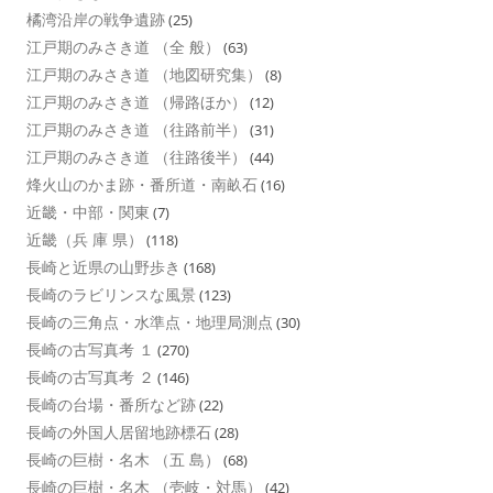
橘湾沿岸の戦争遺跡
(25)
江戸期のみさき道 （全 般）
(63)
江戸期のみさき道 （地図研究集）
(8)
江戸期のみさき道 （帰路ほか）
(12)
江戸期のみさき道 （往路前半）
(31)
江戸期のみさき道 （往路後半）
(44)
烽火山のかま跡・番所道・南畝石
(16)
近畿・中部・関東
(7)
近畿（兵 庫 県）
(118)
長崎と近県の山野歩き
(168)
長崎のラビリンスな風景
(123)
長崎の三角点・水準点・地理局測点
(30)
長崎の古写真考 １
(270)
長崎の古写真考 ２
(146)
長崎の台場・番所など跡
(22)
長崎の外国人居留地跡標石
(28)
長崎の巨樹・名木 （五 島）
(68)
長崎の巨樹・名木 （壱岐・対馬）
(42)