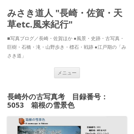
みさき道人 "長崎・佐賀・天
草etc.風来紀行"
■写真ブログ／長崎・佐賀ほか ●風景・史跡・古写真・
巨樹・石橋・滝・山野歩き・標石・戦跡 ●江戸期の「み
さき道」
コ
メニュー
ン
テ
ン
ツ
へ
長崎外の古写真考 目録番号：
ス
キ
5053 箱根の雪景色
ッ
プ