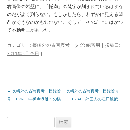
右画像の岩壁に、「憾満」の梵字が刻まれているはずな
のだがよく判らない。もしかしたら、わずかに見える凹
凸がそうなのかも知れない。そして、その岩上にはかつ
て不動明王があった。
カテゴリー:
長崎外の古写真考
| タグ:
練習用
| 投稿日:
2011年3月25日
|
投
←
長崎外の古写真考 目録番
長崎外の古写真考 目録番号：
稿
号：1344 中禅寺湖近くの橋
6234 外国人の江戸散策
→
ナ
ビ
検
ゲ
索: