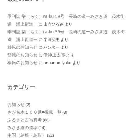
季刊誌 樂（らく）ra-ku 59号 長崎の道ーみさき道 茂木街
道 浦上街道ー
に
山内ひろみ
より
季刊誌 樂（らく）ra-ku 59号 長崎の道ーみさき道 茂木街
道 浦上街道ー
に
半田弘美
より
移転のお知らせ
に
ハンター
より
移転のお知らせ
伊神正太郎
に
より
移転のお知らせ
に
onnanomiyako
より
カテゴリー
お知らせ
(2)
さが名木１００選■掲載一覧
(3)
ふるさと古写真考
(88)
みさき道の道塚
(14)
中国（島根・鳥取）
(22)