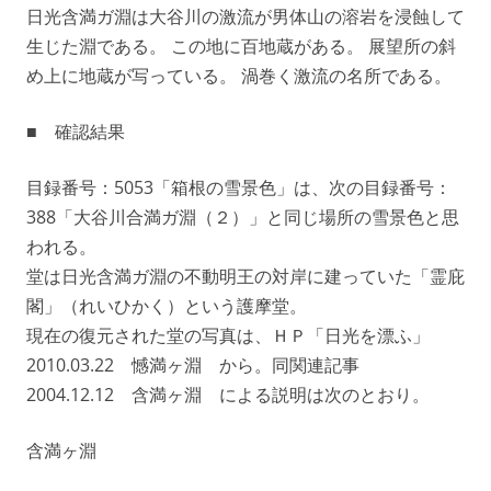
日光含満ガ淵は大谷川の激流が男体山の溶岩を浸蝕して
生じた淵である。 この地に百地蔵がある。 展望所の斜
め上に地蔵が写っている。 渦巻く激流の名所である。
■ 確認結果
目録番号：5053「箱根の雪景色」は、次の目録番号：
388「大谷川合満ガ淵（２）」と同じ場所の雪景色と思
われる。
堂は日光含満ガ淵の不動明王の対岸に建っていた「霊庇
閣」（れいひかく）という護摩堂。
現在の復元された堂の写真は、ＨＰ「日光を漂ふ」
2010.03.22 憾満ヶ淵 から。同関連記事
2004.12.12 含満ヶ淵 による説明は次のとおり。
含満ヶ淵