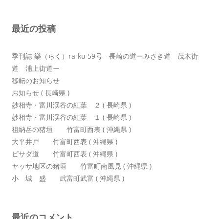
ー
シ
最近の投稿
ョ
ン
季刊誌 樂（らく）ra-ku 59号 長崎の道ーみさき道 茂木街
道 浦上街道ー
移転のお知らせ
お知らせ ( 長崎県 )
妙相寺・富川渓谷の紅葉 ２ ( 長崎県 )
妙相寺・富川渓谷の紅葉 １ ( 長崎県 )
祖納岳の猪垣 竹富町西表 ( 沖縄県 )
大平井戸 竹富町西表 ( 沖縄県 )
ピサダ道 竹富町西表 ( 沖縄県 )
ヤッサ地区の猪垣 竹富町南風見 ( 沖縄県 )
小 城 盛 武富町武富 ( 沖縄県 )
最近のコメント