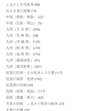
ふるさと古写真考
(88)
みさき道の道塚
(14)
中国（島根・鳥取）
(22)
中国（広島・岡山）
(5)
九州（大 分 県）
(296)
九州（宮 崎 県）
(58)
九州（沖 縄 県）
(125)
九州（熊 本 県）
(274)
九州（福 岡 県）
(210)
九州（薩南諸島）
(91)
九州（鹿児島県）
(261)
佐賀の巨樹・さが名木１００選
(117)
佐賀の風景・史跡
(102)
佐賀県の石橋
(26)
四国（徳島・高知）
(117)
四国（愛媛・香川）
(63)
天草の巨樹・ふるさと熊本の樹木
(23)
天草の石橋
(10)