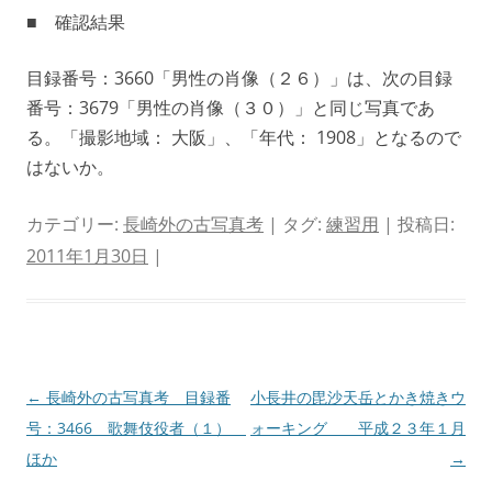
■ 確認結果
目録番号：3660「男性の肖像（２６）」は、次の目録
番号：3679「男性の肖像（３０）」と同じ写真であ
る。「撮影地域： 大阪」、「年代： 1908」となるので
はないか。
カテゴリー:
長崎外の古写真考
| タグ:
練習用
| 投稿日:
2011年1月30日
|
投
←
長崎外の古写真考 目録番
小長井の毘沙天岳とかき焼きウ
稿
号：3466 歌舞伎役者（１）
ォーキング 平成２３年１月
ナ
ほか
→
ビ