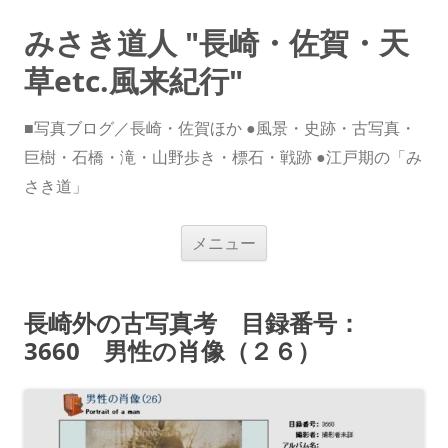
みさき道人 "長崎・佐賀・天
草etc.風来紀行"
■写真ブログ／長崎・佐賀ほか ●風景・史跡・古写真・
巨樹・石橋・滝・山野歩き・標石・戦跡 ●江戸期の「み
さき道」
コ
メニュー
ン
テ
ン
ツ
へ
長崎外の古写真考 目録番号：
ス
キ
3660 男性の肖像（２６）
ッ
プ