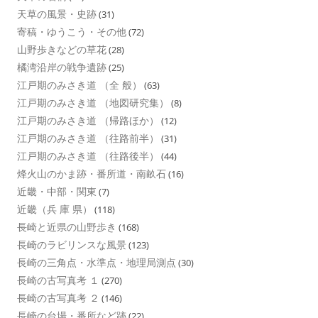
天草の風景・史跡
(31)
寄稿・ゆうこう・その他
(72)
山野歩きなどの草花
(28)
橘湾沿岸の戦争遺跡
(25)
江戸期のみさき道 （全 般）
(63)
江戸期のみさき道 （地図研究集）
(8)
江戸期のみさき道 （帰路ほか）
(12)
江戸期のみさき道 （往路前半）
(31)
江戸期のみさき道 （往路後半）
(44)
烽火山のかま跡・番所道・南畝石
(16)
近畿・中部・関東
(7)
近畿（兵 庫 県）
(118)
長崎と近県の山野歩き
(168)
長崎のラビリンスな風景
(123)
長崎の三角点・水準点・地理局測点
(30)
長崎の古写真考 １
(270)
長崎の古写真考 ２
(146)
長崎の台場・番所など跡
(22)