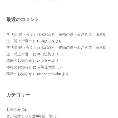
最近のコメント
季刊誌 樂（らく）ra-ku 59号 長崎の道ーみさき道 茂木街
道 浦上街道ー
に
山内ひろみ
より
季刊誌 樂（らく）ra-ku 59号 長崎の道ーみさき道 茂木街
道 浦上街道ー
に
半田弘美
より
移転のお知らせ
に
ハンター
より
移転のお知らせ
伊神正太郎
に
より
移転のお知らせ
に
onnanomiyako
より
カテゴリー
お知らせ
(2)
さが名木１００選■掲載一覧
(3)