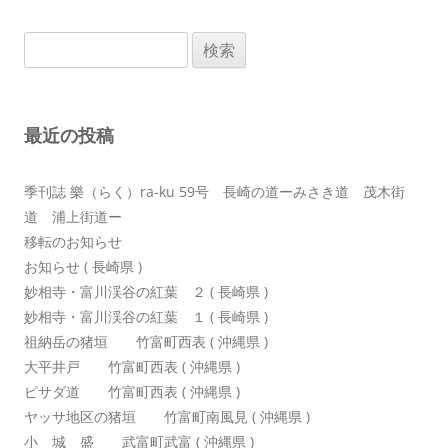
ゲ
検
ー
索:
シ
ョ
最近の投稿
ン
季刊誌 樂（らく）ra-ku 59号 長崎の道ーみさき道 茂木街
道 浦上街道ー
移転のお知らせ
お知らせ ( 長崎県 )
妙相寺・富川渓谷の紅葉 ２ ( 長崎県 )
妙相寺・富川渓谷の紅葉 １ ( 長崎県 )
祖納岳の猪垣 竹富町西表 ( 沖縄県 )
大平井戸 竹富町西表 ( 沖縄県 )
ピサダ道 竹富町西表 ( 沖縄県 )
ヤッサ地区の猪垣 竹富町南風見 ( 沖縄県 )
小 城 盛 武富町武富 ( 沖縄県 )