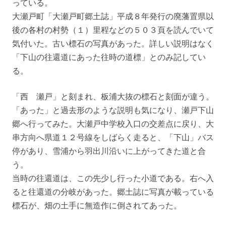
っている。
大瀬戸町「大瀬戸町郷土誌」平成８年発行の廃藩置県以
後の各村の村勢（１）里程などの５０３頁を読んでいて
気付いた。古い標石の写真があった。詳しい説明はなく
「下山の往還道にあった往時の道標」とのみ記してい
る。
「西 瀬戸」と刻まれ、板浦大抜の標石と刻面が違う。
「あった」と過去形のような説明も気になり、瀬戸下山
郷へ行ってみた。大瀬戸中学校入口の交差点に戻り、大
串方向へ県道１２号線をしばらく走ると、「下山」バス
停があり、雪浦から羽出川沿いに上がってきた道と合
う。
当時の往還道は、この先少し行った小道である。右へ入
ると往還道の分岐があった。郷土誌に写真が載っている
標石が、畑の土手に無造作に倒されてあった。