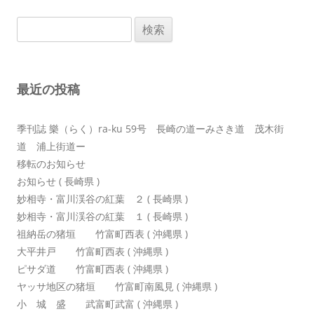
ビ
検
ゲ
索:
ー
シ
最近の投稿
ョ
ン
季刊誌 樂（らく）ra-ku 59号 長崎の道ーみさき道 茂木街
道 浦上街道ー
移転のお知らせ
お知らせ ( 長崎県 )
妙相寺・富川渓谷の紅葉 ２ ( 長崎県 )
妙相寺・富川渓谷の紅葉 １ ( 長崎県 )
祖納岳の猪垣 竹富町西表 ( 沖縄県 )
大平井戸 竹富町西表 ( 沖縄県 )
ピサダ道 竹富町西表 ( 沖縄県 )
ヤッサ地区の猪垣 竹富町南風見 ( 沖縄県 )
小 城 盛 武富町武富 ( 沖縄県 )