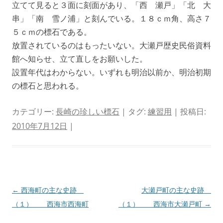
立てて見ると３面に刻面があり、「西 瀬戸」「北 大
串」「南 雪ノ浦」と刻んでいる。１８ｃｍ角、高さ７
５ｃｍの標石である。
放置されているのはもったいない。大瀬戸歴史民俗資料
館へ知らせ、立て直しをお願いした。
設置年代はわからない。いずれも明治以前か、明治初期
の標石と思われる。
カテゴリー:
長崎の珍しい標石
| タグ:
練習用
| 投稿日:
2010年7月12日
|
投
←
西海町の主な史跡
大瀬戸町の主な史跡
稿
（１） 西海市西海町
（１） 西海市大瀬戸町
→
ナ