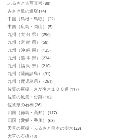
ふるさと古写真考
(88)
みさき道の道塚
(14)
中国（島根・鳥取）
(22)
中国（広島・岡山）
(5)
九州（大 分 県）
(296)
九州（宮 崎 県）
(58)
九州（沖 縄 県）
(125)
九州（熊 本 県）
(274)
九州（福 岡 県）
(210)
九州（薩南諸島）
(91)
九州（鹿児島県）
(261)
佐賀の巨樹・さが名木１００選
(117)
佐賀の風景・史跡
(102)
佐賀県の石橋
(26)
四国（徳島・高知）
(117)
四国（愛媛・香川）
(63)
天草の巨樹・ふるさと熊本の樹木
(23)
天草の石橋
(10)