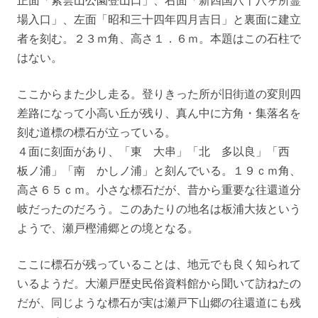
正面「紫雲山公園登山口」、右面「新四国八十八ヶ所霊
場入口」、左面「昭和三十四年四月吉日」と裏面に建立
者を刻む。２３ｍ角、高さ１．６ｍ。本題はこの石柱で
はない。
ここからまた少し走る。登りきった所が旧街道の変則四
差路になって小高い丘が残り、真ん中に方角・集落名を
刻む道標の標石が立っている。
４面に刻面があり、「東 大串」「北 多以良」「西
板ノ浦」「南 かしノ浦」と刻んでいる。１９ｃｍ角、
高さ６５ｃｍ。小さな標石だが、昔から重要な往還道分
岐だったのだろう。このあたりの地名は板浦大抜という
ようで、瀬戸樫浦郷との境となる。
ここに標石が残っていることは、地元でも良く知られて
いるようだ。大瀬戸歴史民俗資料館から聞いて訪ねたの
だが、同じような標石が実は瀬戸下山郷の往還道にも残