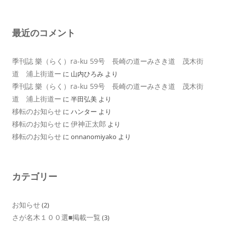
最近のコメント
季刊誌 樂（らく）ra-ku 59号 長崎の道ーみさき道 茂木街
道 浦上街道ー
に
山内ひろみ
より
季刊誌 樂（らく）ra-ku 59号 長崎の道ーみさき道 茂木街
道 浦上街道ー
に
半田弘美
より
移転のお知らせ
に
ハンター
より
移転のお知らせ
伊神正太郎
に
より
移転のお知らせ
に
onnanomiyako
より
カテゴリー
お知らせ
(2)
さが名木１００選■掲載一覧
(3)