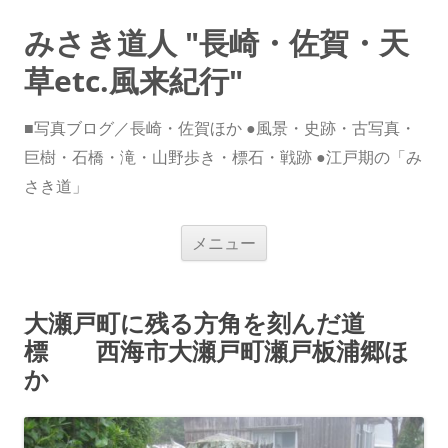
みさき道人 "長崎・佐賀・天
草etc.風来紀行"
■写真ブログ／長崎・佐賀ほか ●風景・史跡・古写真・
巨樹・石橋・滝・山野歩き・標石・戦跡 ●江戸期の「み
さき道」
コ
メニュー
ン
テ
ン
ツ
へ
大瀬戸町に残る方角を刻んだ道
ス
キ
標 西海市大瀬戸町瀬戸板浦郷ほ
ッ
プ
か