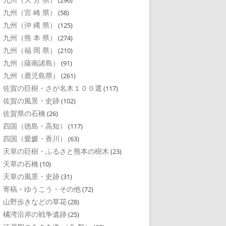
(296)
九州（宮 崎 県）
(58)
九州（沖 縄 県）
(125)
九州（熊 本 県）
(274)
九州（福 岡 県）
(210)
九州（薩南諸島）
(91)
九州（鹿児島県）
(261)
佐賀の巨樹・さが名木１００選
(117)
佐賀の風景・史跡
(102)
佐賀県の石橋
(26)
四国（徳島・高知）
(117)
四国（愛媛・香川）
(63)
天草の巨樹・ふるさと熊本の樹木
(23)
天草の石橋
(10)
天草の風景・史跡
(31)
寄稿・ゆうこう・その他
(72)
山野歩きなどの草花
(28)
橘湾沿岸の戦争遺跡
(25)