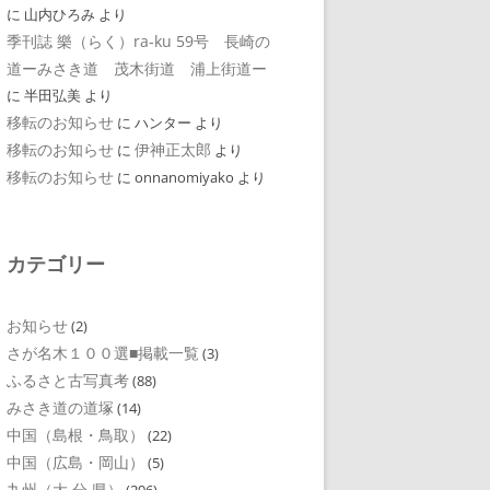
に
山内ひろみ
より
季刊誌 樂（らく）ra-ku 59号 長崎の
道ーみさき道 茂木街道 浦上街道ー
に
半田弘美
より
移転のお知らせ
に
ハンター
より
移転のお知らせ
伊神正太郎
に
より
移転のお知らせ
に
onnanomiyako
より
カテゴリー
お知らせ
(2)
さが名木１００選■掲載一覧
(3)
ふるさと古写真考
(88)
みさき道の道塚
(14)
中国（島根・鳥取）
(22)
中国（広島・岡山）
(5)
九州（大 分 県）