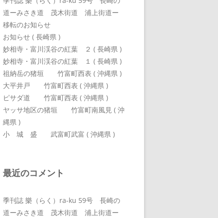
季刊誌 樂（らく）ra-ku 59号 長崎の
道ーみさき道 茂木街道 浦上街道ー
移転のお知らせ
お知らせ ( 長崎県 )
妙相寺・富川渓谷の紅葉 ２ ( 長崎県 )
妙相寺・富川渓谷の紅葉 １ ( 長崎県 )
祖納岳の猪垣 竹富町西表 ( 沖縄県 )
大平井戸 竹富町西表 ( 沖縄県 )
ピサダ道 竹富町西表 ( 沖縄県 )
ヤッサ地区の猪垣 竹富町南風見 ( 沖
縄県 )
小 城 盛 武富町武富 ( 沖縄県 )
最近のコメント
季刊誌 樂（らく）ra-ku 59号 長崎の
道ーみさき道 茂木街道 浦上街道ー