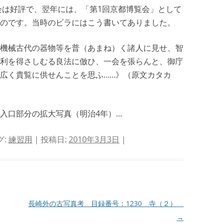
覧会は好評で、翌年には、「第1回京都博覧会」として
のです。当時のビラにはこう書いてありました。
機械古代の器物等を普（あまね）く諸人に見せ、智
利を得さしむる良法に倣ひ、一会を張らんと、御庁
広く貴覧に供せんことを思ふ……》（原文カタカ
入口部分の拡大写真（明治4年）…
グ:
練習用
| 投稿日:
2010年3月3日
|
長崎外の古写真考 目録番号：1230 寺（２）
→