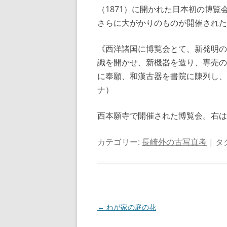
（1871）に開かれた日本初の博
さらに大がかりのものが開催された
《西洋諸国に博覧会とて、新発明の
識を開かせ、新機器を造り、専売の
に奉願、和漢古器を書院に陳列し、
ナ）
西本願寺で開催された博覧会。右は
カテゴリー:
長崎外の古写真考
| タ
投
←
わが家の庭の花
稿