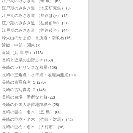
江戸期のみさき道 （全 般）
(63)
江戸期のみさき道 （地図研究集）
(8)
江戸期のみさき道 （帰路ほか）
(12)
江戸期のみさき道 （往路前半）
(31)
江戸期のみさき道 （往路後半）
(44)
烽火山のかま跡・番所道・南畝石
(16)
近畿・中部・関東
(7)
近畿（兵 庫 県）
(118)
長崎と近県の山野歩き
(168)
長崎のラビリンスな風景
(123)
長崎の三角点・水準点・地理局測点
(30)
長崎の古写真考 １
(270)
長崎の古写真考 ２
(146)
長崎の台場・番所など跡
(22)
長崎の外国人居留地跡標石
(28)
長崎の巨樹・名木 （五 島）
(68)
長崎の巨樹・名木 （壱岐・対馬）
(42)
長崎の巨樹・名木 （大村市）
(16)