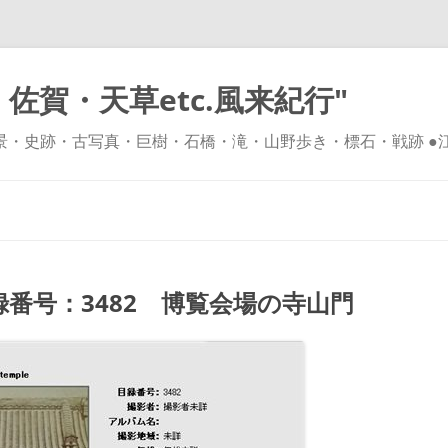
佐賀・天草etc.風来紀行"
風景・史跡・古写真・巨樹・石橋・滝・山野歩き・標石・戦跡 ●
コ
ン
テ
ン
ツ
へ
ス
キ
番号：3482 博覧会場の寺山門
ッ
プ