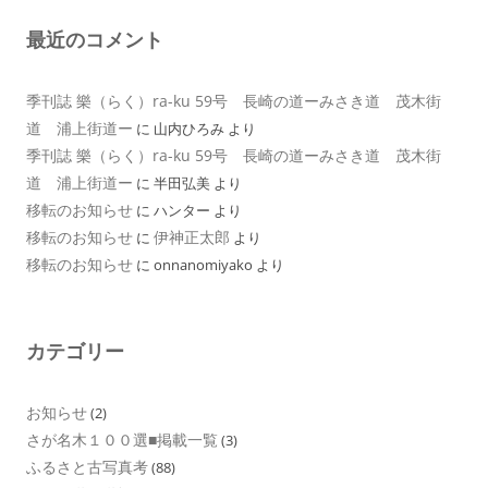
最近のコメント
季刊誌 樂（らく）ra-ku 59号 長崎の道ーみさき道 茂木街
道 浦上街道ー
に
山内ひろみ
より
季刊誌 樂（らく）ra-ku 59号 長崎の道ーみさき道 茂木街
道 浦上街道ー
に
半田弘美
より
移転のお知らせ
に
ハンター
より
移転のお知らせ
伊神正太郎
に
より
移転のお知らせ
に
onnanomiyako
より
カテゴリー
お知らせ
(2)
さが名木１００選■掲載一覧
(3)
ふるさと古写真考
(88)