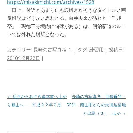
https://misakimichi.com/archives/1528
「田上」付近とあまりにも誤解されそうなタイトルと画
像解説はどうかと思われる。向井去来が訪れた「千歳
亭」（現徳三寺境内に句碑がある）は、明治新道のルー
トでは外れた場所となった。
カテゴリー:
長崎の古写真考 １
| タグ:
練習用
| 投稿日:
2010年2月22日
|
投
←
岳路からみさき道本道へ上が
長崎の古写真考 目録番号：
稿
り鶴山へ 平成２２年２月
5631 南山手からの大浦居留地
ナ
と出島（３） ほか
→
ビ
ゲ