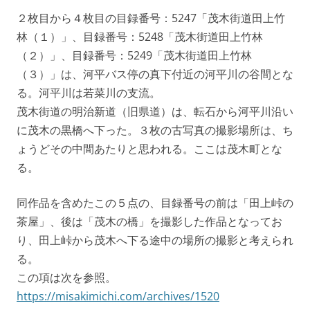
２枚目から４枚目の目録番号：5247「茂木街道田上竹
林（１）」、目録番号：5248「茂木街道田上竹林
（２）」、目録番号：5249「茂木街道田上竹林
（３）」は、河平バス停の真下付近の河平川の谷間とな
る。河平川は若菜川の支流。
茂木街道の明治新道（旧県道）は、転石から河平川沿い
に茂木の黒橋へ下った。３枚の古写真の撮影場所は、ち
ょうどその中間あたりと思われる。ここは茂木町とな
る。
同作品を含めたこの５点の、目録番号の前は「田上峠の
茶屋」、後は「茂木の橋」を撮影した作品となってお
り、田上峠から茂木へ下る途中の場所の撮影と考えられ
る。
この項は次を参照。
https://misakimichi.com/archives/1520