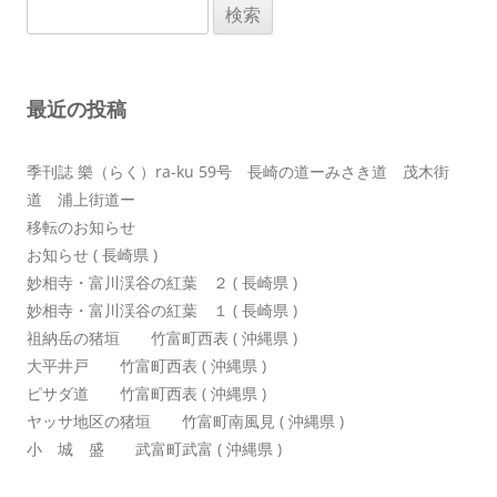
検
ー
索:
シ
ョ
最近の投稿
ン
季刊誌 樂（らく）ra-ku 59号 長崎の道ーみさき道 茂木街
道 浦上街道ー
移転のお知らせ
お知らせ ( 長崎県 )
妙相寺・富川渓谷の紅葉 ２ ( 長崎県 )
妙相寺・富川渓谷の紅葉 １ ( 長崎県 )
祖納岳の猪垣 竹富町西表 ( 沖縄県 )
大平井戸 竹富町西表 ( 沖縄県 )
ピサダ道 竹富町西表 ( 沖縄県 )
ヤッサ地区の猪垣 竹富町南風見 ( 沖縄県 )
小 城 盛 武富町武富 ( 沖縄県 )