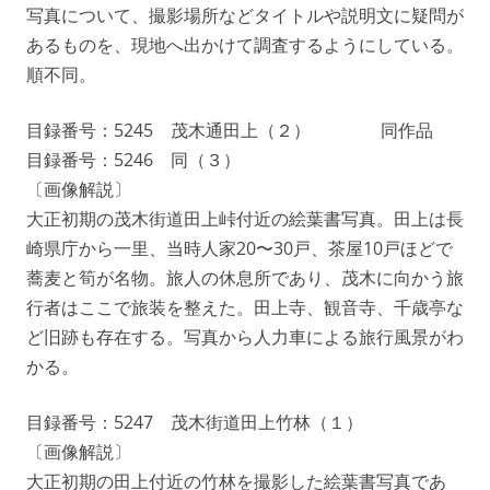
写真について、撮影場所などタイトルや説明文に疑問が
あるものを、現地へ出かけて調査するようにしている。
順不同。
目録番号：5245 茂木通田上（２） 同作品
目録番号：5246 同（３）
〔画像解説〕
大正初期の茂木街道田上峠付近の絵葉書写真。田上は長
崎県庁から一里、当時人家20〜30戸、茶屋10戸ほどで
蕎麦と筍が名物。旅人の休息所であり、茂木に向かう旅
行者はここで旅装を整えた。田上寺、観音寺、千歳亭な
ど旧跡も存在する。写真から人力車による旅行風景がわ
かる。
目録番号：5247 茂木街道田上竹林（１）
〔画像解説〕
大正初期の田上付近の竹林を撮影した絵葉書写真であ