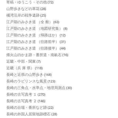
寄稿・ゆうこう・その他
(72)
山野歩きなどの草花
(28)
橘湾沿岸の戦争遺跡
(25)
江戸期のみさき道 （全 般）
(63)
江戸期のみさき道 （地図研究集）
(8)
江戸期のみさき道 （帰路ほか）
(12)
江戸期のみさき道 （往路前半）
(31)
江戸期のみさき道 （往路後半）
(44)
烽火山のかま跡・番所道・南畝石
(16)
近畿・中部・関東
(7)
近畿（兵 庫 県）
(118)
長崎と近県の山野歩き
(168)
長崎のラビリンスな風景
(123)
長崎の三角点・水準点・地理局測点
(30)
長崎の古写真考 １
(270)
長崎の古写真考 ２
(146)
長崎の台場・番所など跡
(22)
長崎の外国人居留地跡標石
(28)