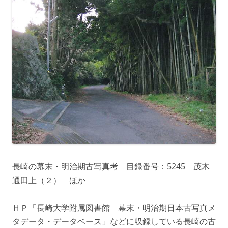
長崎の幕末・明治期古写真考 目録番号：5245 茂木
通田上（２） ほか
ＨＰ「長崎大学附属図書館 幕末・明治期日本古写真メ
タデータ・データベース」などに収録している長崎の古