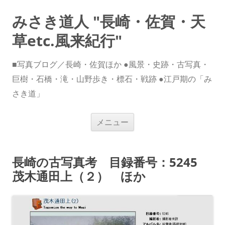
みさき道人 "長崎・佐賀・天
草etc.風来紀行"
■写真ブログ／長崎・佐賀ほか ●風景・史跡・古写真・
巨樹・石橋・滝・山野歩き・標石・戦跡 ●江戸期の「み
さき道」
コ
メニュー
ン
テ
ン
ツ
へ
長崎の古写真考 目録番号：5245
ス
キ
茂木通田上（２） ほか
ッ
プ