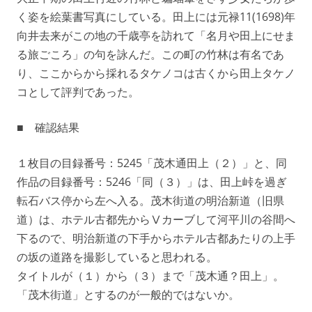
く姿を絵葉書写真にしている。田上には元禄11(1698)年
向井去来がこの地の千歳亭を訪れて「名月や田上にせま
る旅ごころ」の句を詠んだ。この町の竹林は有名であ
り、ここからから採れるタケノコは古くから田上タケノ
コとして評判であった。
■ 確認結果
１枚目の目録番号：5245「茂木通田上（２）」と、同
作品の目録番号：5246「同（３）」は、田上峠を過ぎ
転石バス停から左へ入る。茂木街道の明治新道（旧県
道）は、ホテル古都先からⅤカーブして河平川の谷間へ
下るので、明治新道の下手からホテル古都あたりの上手
の坂の道路を撮影していると思われる。
タイトルが（１）から（３）まで「茂木通？田上」。
「茂木街道」とするのが一般的ではないか。