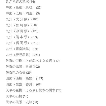
みさき道の道塚
(14)
中国（島根・鳥取）
(22)
中国（広島・岡山）
(5)
九州（大 分 県）
(296)
九州（宮 崎 県）
(58)
九州（沖 縄 県）
(125)
九州（熊 本 県）
(274)
九州（福 岡 県）
(210)
九州（薩南諸島）
(91)
九州（鹿児島県）
(261)
佐賀の巨樹・さが名木１００選
(117)
佐賀の風景・史跡
(102)
佐賀県の石橋
(26)
四国（徳島・高知）
(117)
四国（愛媛・香川）
(63)
天草の巨樹・ふるさと熊本の樹木
(23)
天草の石橋
(10)
天草の風景・史跡
(31)