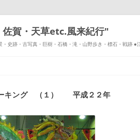
佐賀・天草etc.風来紀行"
風景・史跡・古写真・巨樹・石橋・滝・山野歩き・標石・戦跡 ●
コ
ン
テ
ン
ツ
へ
ス
キ
ーキング （１） 平成２２年
ッ
プ