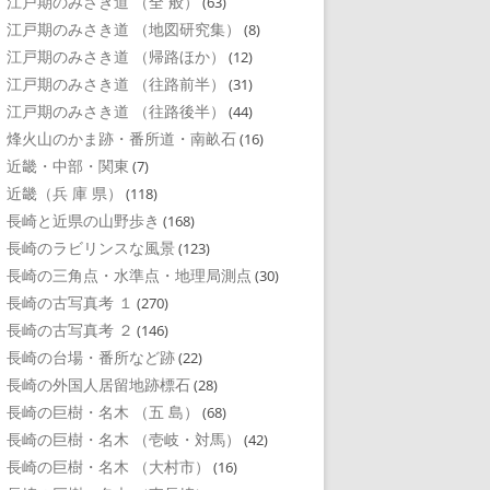
江戸期のみさき道 （全 般）
(63)
江戸期のみさき道 （地図研究集）
(8)
江戸期のみさき道 （帰路ほか）
(12)
江戸期のみさき道 （往路前半）
(31)
江戸期のみさき道 （往路後半）
(44)
烽火山のかま跡・番所道・南畝石
(16)
近畿・中部・関東
(7)
近畿（兵 庫 県）
(118)
長崎と近県の山野歩き
(168)
長崎のラビリンスな風景
(123)
長崎の三角点・水準点・地理局測点
(30)
長崎の古写真考 １
(270)
長崎の古写真考 ２
(146)
長崎の台場・番所など跡
(22)
長崎の外国人居留地跡標石
(28)
長崎の巨樹・名木 （五 島）
(68)
長崎の巨樹・名木 （壱岐・対馬）
(42)
長崎の巨樹・名木 （大村市）
(16)