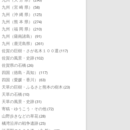
(296)
九州（宮 崎 県）
(58)
九州（沖 縄 県）
(125)
九州（熊 本 県）
(274)
九州（福 岡 県）
(210)
九州（薩南諸島）
(91)
九州（鹿児島県）
(261)
佐賀の巨樹・さが名木１００選
(117)
佐賀の風景・史跡
(102)
佐賀県の石橋
(26)
四国（徳島・高知）
(117)
四国（愛媛・香川）
(63)
天草の巨樹・ふるさと熊本の樹木
(23)
天草の石橋
(10)
天草の風景・史跡
(31)
寄稿・ゆうこう・その他
(72)
山野歩きなどの草花
(28)
橘湾沿岸の戦争遺跡
(25)