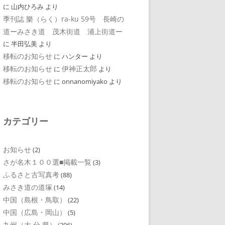
に
山内ひろみ
より
季刊誌 樂（らく）ra-ku 59号 長崎の
道ーみさき道 茂木街道 浦上街道ー
に
半田弘美
より
移転のお知らせ
に
ハンター
より
移転のお知らせ
伊神正太郎
に
より
移転のお知らせ
に
onnanomiyako
より
カテゴリー
お知らせ
(2)
さが名木１００選■掲載一覧
(3)
ふるさと古写真考
(88)
みさき道の道塚
(14)
中国（島根・鳥取）
(22)
中国（広島・岡山）
(5)
九州（大 分 県）