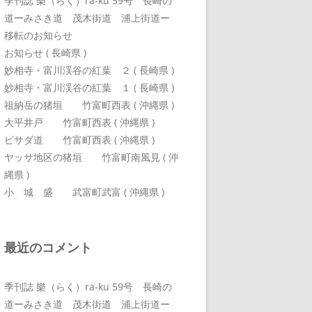
季刊誌 樂（らく）ra-ku 59号 長崎の
道ーみさき道 茂木街道 浦上街道ー
移転のお知らせ
お知らせ ( 長崎県 )
妙相寺・富川渓谷の紅葉 ２ ( 長崎県 )
妙相寺・富川渓谷の紅葉 １ ( 長崎県 )
祖納岳の猪垣 竹富町西表 ( 沖縄県 )
大平井戸 竹富町西表 ( 沖縄県 )
ピサダ道 竹富町西表 ( 沖縄県 )
ヤッサ地区の猪垣 竹富町南風見 ( 沖
縄県 )
小 城 盛 武富町武富 ( 沖縄県 )
最近のコメント
季刊誌 樂（らく）ra-ku 59号 長崎の
道ーみさき道 茂木街道 浦上街道ー