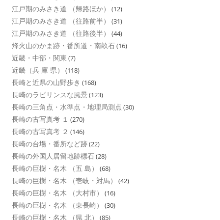
江戸期のみさき道 （帰路ほか）
(12)
江戸期のみさき道 （往路前半）
(31)
江戸期のみさき道 （往路後半）
(44)
烽火山のかま跡・番所道・南畝石
(16)
近畿・中部・関東
(7)
近畿（兵 庫 県）
(118)
長崎と近県の山野歩き
(168)
長崎のラビリンスな風景
(123)
長崎の三角点・水準点・地理局測点
(30)
長崎の古写真考 １
(270)
長崎の古写真考 ２
(146)
長崎の台場・番所など跡
(22)
長崎の外国人居留地跡標石
(28)
長崎の巨樹・名木 （五 島）
(68)
長崎の巨樹・名木 （壱岐・対馬）
(42)
長崎の巨樹・名木 （大村市）
(16)
長崎の巨樹・名木 （東長崎）
(30)
長崎の巨樹・名木 （県 北）
(85)