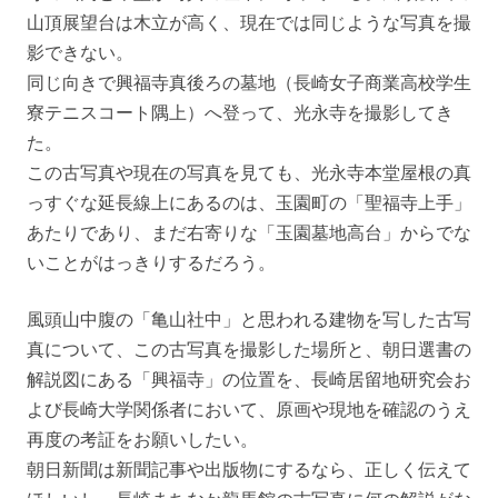
山頂展望台は木立が高く、現在では同じような写真を撮
影できない。
同じ向きで興福寺真後ろの墓地（長崎女子商業高校学生
寮テニスコート隅上）へ登って、光永寺を撮影してき
た。
この古写真や現在の写真を見ても、光永寺本堂屋根の真
っすぐな延長線上にあるのは、玉園町の「聖福寺上手」
あたりであり、まだ右寄りな「玉園墓地高台」からでな
いことがはっきりするだろう。
風頭山中腹の「亀山社中」と思われる建物を写した古写
真について、この古写真を撮影した場所と、朝日選書の
解説図にある「興福寺」の位置を、長崎居留地研究会お
よび長崎大学関係者において、原画や現地を確認のうえ
再度の考証をお願いしたい。
朝日新聞は新聞記事や出版物にするなら、正しく伝えて