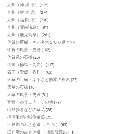
九州（沖 縄 県）
(125)
九州（熊 本 県）
(274)
九州（福 岡 県）
(210)
九州（薩南諸島）
(91)
九州（鹿児島県）
(261)
佐賀の巨樹・さが名木１００選
(117)
佐賀の風景・史跡
(102)
佐賀県の石橋
(26)
四国（徳島・高知）
(117)
四国（愛媛・香川）
(63)
天草の巨樹・ふるさと熊本の樹木
(23)
天草の石橋
(10)
天草の風景・史跡
(31)
寄稿・ゆうこう・その他
(72)
山野歩きなどの草花
(28)
橘湾沿岸の戦争遺跡
(25)
江戸期のみさき道 （全 般）
(63)
江戸期のみさき道 （地図研究集）
(8)