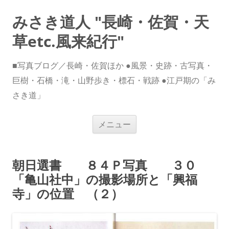
みさき道人 "長崎・佐賀・天
草etc.風来紀行"
■写真ブログ／長崎・佐賀ほか ●風景・史跡・古写真・
巨樹・石橋・滝・山野歩き・標石・戦跡 ●江戸期の「み
さき道」
コ
メニュー
ン
テ
ン
ツ
へ
朝日選書 ８４Ｐ写真 ３０
ス
キ
「亀山社中」の撮影場所と「興福
ッ
プ
寺」の位置 （２）