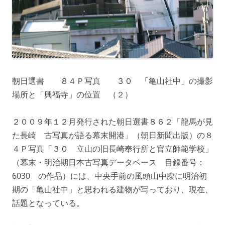
朝日選書 ８４Ｐ写真 ３０ 「亀山社中」の撮影
場所と「興福寺」の位置 （２）
２００９年１２月発行された朝日選書８６２「龍馬が見
た長崎 古写真が語る幕末開港」（朝日新聞出版）の８
４Ｐ写真「３０ 立山の旧長崎奉行所と官立師範学校」
（幕末・明治期日本古写真データベース 目録番号：
6030 の作品）には、中央手前の風頭山中腹に明治初
期の「亀山社中」と思われる建物が写っており、現在、
話題となっている。