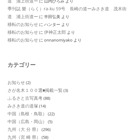
道 浦上街道ー
に
山内ひろみ
より
季刊誌 樂（らく）ra-ku 59号 長崎の道ーみさき道 茂木街
道 浦上街道ー
に
半田弘美
より
移転のお知らせ
に
ハンター
より
移転のお知らせ
伊神正太郎
に
より
移転のお知らせ
に
onnanomiyako
より
カテゴリー
お知らせ
(2)
さが名木１００選■掲載一覧
(3)
ふるさと古写真考
(88)
みさき道の道塚
(14)
中国（島根・鳥取）
(22)
中国（広島・岡山）
(5)
九州（大 分 県）
(296)
九州（宮 崎 県）
(58)