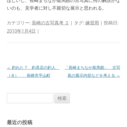
ほしいし、長崎まちなか龍馬館の古写真に何の解説がな
いのも、見学者に対し不親切な展示と思われる。
カテゴリー:
長崎の古写真考 ２
| タグ:
練習用
| 投稿日:
2010年1月4日
|
投
←
釣れた？ 釣具店の釣人
「長崎まちなか龍馬館」 古写
稿
（８） 長崎市平山町
真の展示内容などを考える
→
ナ
ビ
検
ゲ
索:
ー
シ
最近の投稿
ョ