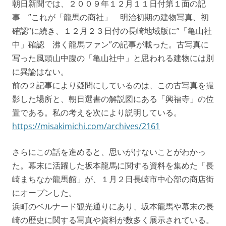
朝日新聞では、２００９年１２月１１日付第１面の記
事 ”これが「龍馬の商社」 明治初期の建物写真、初
確認”に続き、１２月２３日付の長崎地域版に”「亀山社
中」確認 沸く龍馬ファン”の記事が載った。古写真に
写った風頭山中腹の「亀山社中」と思われる建物には別
に異論はない。
前の２記事により疑問にしているのは、この古写真を撮
影した場所と、朝日選書の解説図にある「興福寺」の位
置である。私の考えを次により説明している。
https://misakimichi.com/archives/2161
さらにこの話を進めると、思いがけないことがわかっ
た。幕末に活躍した坂本龍馬に関する資料を集めた「長
崎まちなか龍馬館」が、１月２日長崎市中心部の商店街
にオープンした。
浜町のベルナード観光通りにあり、坂本龍馬や幕末の長
崎の歴史に関する写真や資料が数多く展示されている。