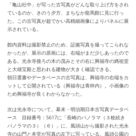
「亀山社中」が写った古写真がどんな取り上げ方をされ
ているのか、きのう夕方、まちなか龍馬館に見に行っ
た。この古写真が超でかい高精細画像によりパネルに展
示されている。
館内資料は撮影禁止のため、証拠写真を撮ってこられな
かったが、展示の原画には、右端がまだ少しあったので
ある。光永寺後ろの木の茂みとその右に興福寺の媽祖堂
と大雄宝殿と思われる建物が大きく確認できる。
朝日選書やデータベースの古写真は、興福寺の右端をカ
ットして公開されている（興福寺は青枠内）。小画像の
ため興福寺が良くわからなかった。
次は光永寺について。幕末・明治期日本古写真データベ
ース 目録番号：5617に「長崎のパノラマ（３枚続き
パノラマの３）（６）」に、風頭山から撮影された光永
寺の山門と本堂が写真の左下に写っている。風頭公園の