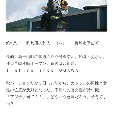
釣れた？ 釣具店の釣人 （６） 長崎市平山町
長崎半島平山町の国道４９９号線沿い。釣具・えさ店。
連日早朝４時オープン。背後は八郎岳。
Ｆｉｓｈｉｎｇ ｓｈｏｐ ＯＧＡＷＡ
秋バージョンだが３日ほど前から、カップルの男性と女
性の位置が反対となった。不明なのは女性が持つ幟。
「アジ子手当て！！」。どういう意味だろう。子育て手
当？