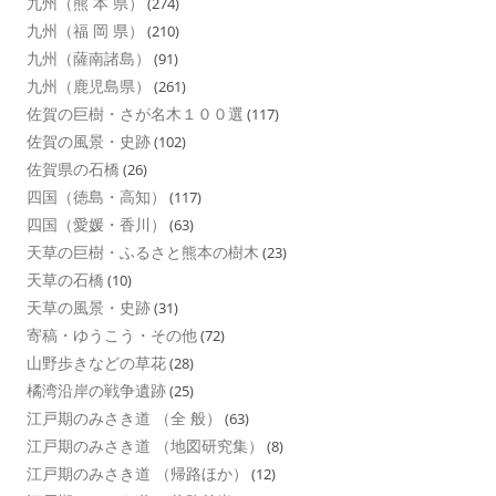
九州（熊 本 県）
(274)
九州（福 岡 県）
(210)
九州（薩南諸島）
(91)
九州（鹿児島県）
(261)
佐賀の巨樹・さが名木１００選
(117)
佐賀の風景・史跡
(102)
佐賀県の石橋
(26)
四国（徳島・高知）
(117)
四国（愛媛・香川）
(63)
天草の巨樹・ふるさと熊本の樹木
(23)
天草の石橋
(10)
天草の風景・史跡
(31)
寄稿・ゆうこう・その他
(72)
山野歩きなどの草花
(28)
橘湾沿岸の戦争遺跡
(25)
江戸期のみさき道 （全 般）
(63)
江戸期のみさき道 （地図研究集）
(8)
江戸期のみさき道 （帰路ほか）
(12)