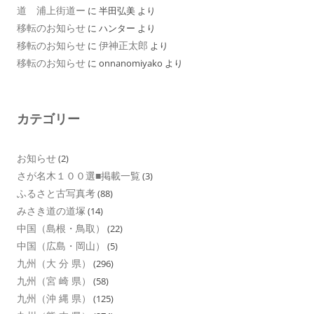
道 浦上街道ー
に
半田弘美
より
移転のお知らせ
に
ハンター
より
移転のお知らせ
伊神正太郎
に
より
移転のお知らせ
に
onnanomiyako
より
カテゴリー
お知らせ
(2)
さが名木１００選■掲載一覧
(3)
ふるさと古写真考
(88)
みさき道の道塚
(14)
中国（島根・鳥取）
(22)
中国（広島・岡山）
(5)
九州（大 分 県）
(296)
九州（宮 崎 県）
(58)
九州（沖 縄 県）
(125)