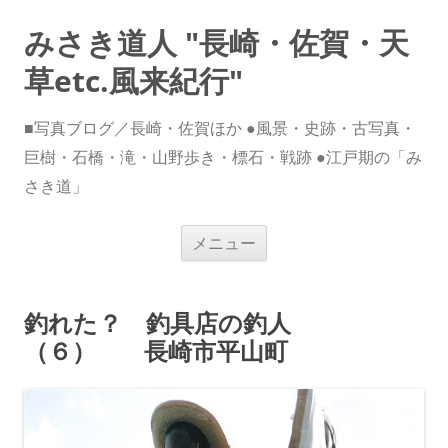
みさき道人 "長崎・佐賀・天
草etc.風来紀行"
■写真ブログ／長崎・佐賀ほか ●風景・史跡・古写真・
巨樹・石橋・滝・山野歩き・標石・戦跡 ●江戸期の「み
さき道」
コ
メニュー
ン
テ
ン
ツ
へ
釣れた？ 釣具店の釣人
ス
キ
（６） 長崎市平山町
ッ
プ