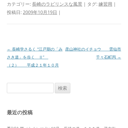
カテゴリー:
長崎のラビリンスな風景
| タグ:
練習用
|
投稿日:
2009年10月19日
|
投
←
長崎学さるく “江戸期の「み
彦山神社のイチョウ 雲仙市
稿
さき道」を歩く Ⅱ”
千々石町丙
→
ナ
（２） 平成２１年１０月
ビ
ゲ
検
ー
索:
シ
ョ
最近の投稿
ン