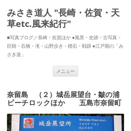
みさき道人 "長崎・佐賀・天
草etc.風来紀行"
■写真ブログ／長崎・佐賀ほか ●風景・史跡・古写真・
巨樹・石橋・滝・山野歩き・標石・戦跡 ●江戸期の「み
さき道」
コ
メニュー
ン
テ
ン
ツ
へ
奈留島 （２）城岳展望台・皺の浦
ス
キ
ビーチロックほか 五島市奈留町
ッ
プ