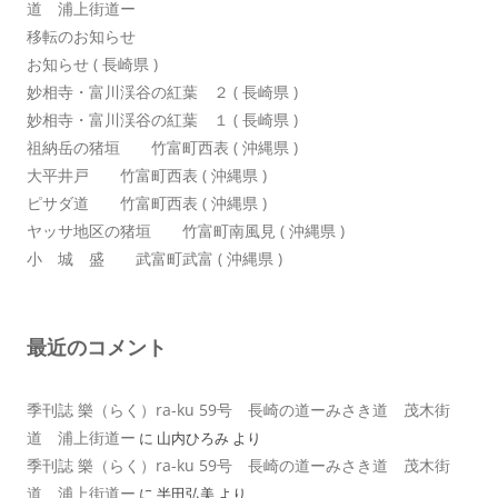
道 浦上街道ー
移転のお知らせ
お知らせ ( 長崎県 )
妙相寺・富川渓谷の紅葉 ２ ( 長崎県 )
妙相寺・富川渓谷の紅葉 １ ( 長崎県 )
祖納岳の猪垣 竹富町西表 ( 沖縄県 )
大平井戸 竹富町西表 ( 沖縄県 )
ピサダ道 竹富町西表 ( 沖縄県 )
ヤッサ地区の猪垣 竹富町南風見 ( 沖縄県 )
小 城 盛 武富町武富 ( 沖縄県 )
最近のコメント
季刊誌 樂（らく）ra-ku 59号 長崎の道ーみさき道 茂木街
道 浦上街道ー
に
山内ひろみ
より
季刊誌 樂（らく）ra-ku 59号 長崎の道ーみさき道 茂木街
道 浦上街道ー
に
半田弘美
より