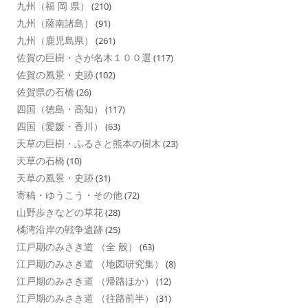
九州（福 岡 県）
(210)
九州（薩南諸島）
(91)
九州（鹿児島県）
(261)
佐賀の巨樹・さが名木１００選
(117)
佐賀の風景・史跡
(102)
佐賀県の石橋
(26)
四国（徳島・高知）
(117)
四国（愛媛・香川）
(63)
天草の巨樹・ふるさと熊本の樹木
(23)
天草の石橋
(10)
天草の風景・史跡
(31)
寄稿・ゆうこう・その他
(72)
山野歩きなどの草花
(28)
橘湾沿岸の戦争遺跡
(25)
江戸期のみさき道 （全 般）
(63)
江戸期のみさき道 （地図研究集）
(8)
江戸期のみさき道 （帰路ほか）
(12)
江戸期のみさき道 （往路前半）
(31)