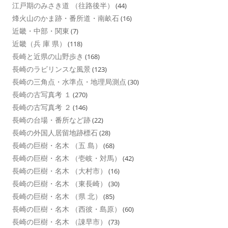
江戸期のみさき道 （往路後半）
(44)
烽火山のかま跡・番所道・南畝石
(16)
近畿・中部・関東
(7)
近畿（兵 庫 県）
(118)
長崎と近県の山野歩き
(168)
長崎のラビリンスな風景
(123)
長崎の三角点・水準点・地理局測点
(30)
長崎の古写真考 １
(270)
長崎の古写真考 ２
(146)
長崎の台場・番所など跡
(22)
長崎の外国人居留地跡標石
(28)
長崎の巨樹・名木 （五 島）
(68)
長崎の巨樹・名木 （壱岐・対馬）
(42)
長崎の巨樹・名木 （大村市）
(16)
長崎の巨樹・名木 （東長崎）
(30)
長崎の巨樹・名木 （県 北）
(85)
長崎の巨樹・名木 （西彼・島原）
(60)
長崎の巨樹・名木 （諌早市）
(73)