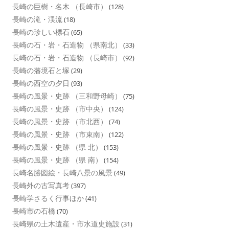
長崎の巨樹・名木 （長崎市）
(128)
長崎の滝・渓流
(18)
長崎の珍しい標石
(65)
長崎の石・岩・石造物 （県南北）
(33)
長崎の石・岩・石造物 （長崎市）
(92)
長崎の藩境石と塚
(29)
長崎の西空の夕日
(93)
長崎の風景・史跡 （三和野母崎）
(75)
長崎の風景・史跡 （市中央）
(124)
長崎の風景・史跡 （市北西）
(74)
長崎の風景・史跡 （市東南）
(122)
長崎の風景・史跡 （県 北）
(153)
長崎の風景・史跡 （県 南）
(154)
長崎名勝図絵・長崎八景の風景
(49)
長崎外の古写真考
(397)
長崎学さるく行事ほか
(41)
長崎市の石橋
(70)
長崎県の土木遺産・市水道史施設
(31)