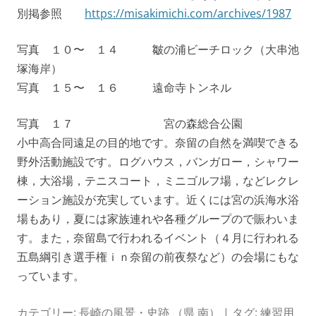
別掲参照
https://misakimichi.com/archives/1987
写真 １０〜 １４ 皺の浦ビーチロック（大串池
塚海岸）
写真 １５〜 １６ 遠命寺トンネル
写真 １７ 宮の森総合公園
小中高合同遠足の目的地です。奈留の自然を満喫できる
野外活動施設です。ログハウス，バンガロー，シャワー
棟，大浴場，テニスコート，ミニゴルフ場，などレクレ
ーション施設が充実しています。近くには宮の浜海水浴
場もあり，夏には家族連れや各種グループので賑わいま
す。また，奈留島で行われるイベント（４月に行われる
五島綱引き選手権ｉｎ奈留の前夜祭など）の会場にもな
っています。
カテゴリー:
長崎の風景・史跡 （県 南）
| タグ:
練習用