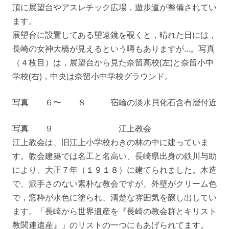
頂に展望台やアスレチック広場，遊歩道が整備されてい
ます。
展望台に設置してある望遠鏡を覗くと，晴れた日には，
長崎の女神大橋が見えるという噂もありますが…。写真
（４枚目）は，展望台から見た奈留高校(左)と奈留小中
学校(右)，中央は奈留小中学校グラウンド。
写真 ６〜 ８ 宿輪の淡水貝化石含有層付近
写真 ９ 江上教会
江上教会は、旧江上小学校わきの林の中に建っていま
す。教会建築では名工と名高い、長崎県出身の鉄川与助
により、大正７年（１９１８）に建てられました。木造
で、派手さのない素朴な教会ですが、外壁がクリーム色
で，窓枠が水色に塗られ、清楚な雰囲気を醸し出してい
ます。「長崎から世界遺産を『長崎の教会群とキリスト
教関連遺産』」のリストの一つにもあげられてます。