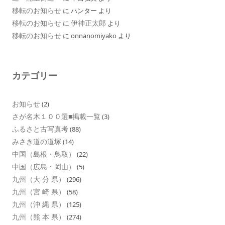
移転のお知らせ
に
ハンター
より
移転のお知らせ
伊神正太郎
に
より
移転のお知らせ
に
onnanomiyako
より
カテゴリー
お知らせ
(2)
さが名木１００選■掲載一覧
(3)
ふるさと古写真考
(88)
みさき道の道塚
(14)
中国（島根・鳥取）
(22)
中国（広島・岡山）
(5)
九州（大 分 県）
(296)
九州（宮 崎 県）
(58)
九州（沖 縄 県）
(125)
九州（熊 本 県）
(274)