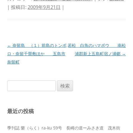
| 投稿日:
2009年9月21日
|
投
←
奈留島 （１）前島のトンボ
若松 白魚のハマボウ 南松
稿
ロ・奈留千畳敷ほか 五島市
浦郡新上五島町宿ノ浦郷
→
ナ
奈留町
ビ
ゲ
検
ー
索:
シ
ョ
最近の投稿
ン
季刊誌 樂（らく）ra-ku 59号 長崎の道ーみさき道 茂木街