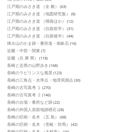
江戸期のみさき道 （全 般）
(63)
江戸期のみさき道 （地図研究集）
(8)
江戸期のみさき道 （帰路ほか）
(12)
江戸期のみさき道 （往路前半）
(31)
江戸期のみさき道 （往路後半）
(44)
烽火山のかま跡・番所道・南畝石
(16)
近畿・中部・関東
(7)
近畿（兵 庫 県）
(118)
長崎と近県の山野歩き
(168)
長崎のラビリンスな風景
(123)
長崎の三角点・水準点・地理局測点
(30)
長崎の古写真考 １
(270)
長崎の古写真考 ２
(146)
長崎の台場・番所など跡
(22)
長崎の外国人居留地跡標石
(28)
長崎の巨樹・名木 （五 島）
(68)
長崎の巨樹・名木 （壱岐・対馬）
(42)
長崎の巨樹・名木 （大村市）
(16)