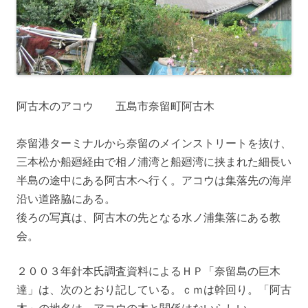
阿古木のアコウ 五島市奈留町阿古木
奈留港ターミナルから奈留のメインストリートを抜け、
三本松か船廻経由で相ノ浦湾と船廻湾に挟まれた細長い
半島の途中にある阿古木へ行く。アコウは集落先の海岸
沿い道路脇にある。
後ろの写真は、阿古木の先となる水ノ浦集落にある教
会。
２００３年針本氏調査資料によるＨＰ「奈留島の巨木
達」は、次のとおり記している。ｃｍは幹回り。「阿古