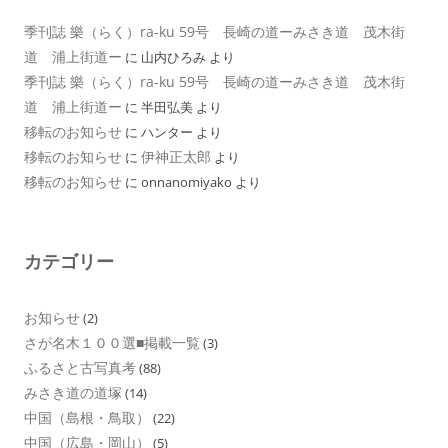
季刊誌 樂（らく）ra-ku 59号 長崎の道ーみさき道 茂木街
道 浦上街道ー
に
山内ひろみ
より
季刊誌 樂（らく）ra-ku 59号 長崎の道ーみさき道 茂木街
道 浦上街道ー
に
半田弘美
より
移転のお知らせ
に
ハンター
より
移転のお知らせ
伊神正太郎
に
より
移転のお知らせ
に
onnanomiyako
より
カテゴリー
お知らせ
(2)
さが名木１００選■掲載一覧
(3)
ふるさと古写真考
(88)
みさき道の道塚
(14)
中国（島根・鳥取）
(22)
中国（広島・岡山）
(5)