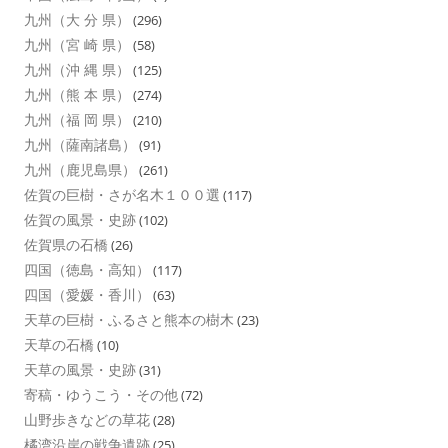
九州（大 分 県）
(296)
九州（宮 崎 県）
(58)
九州（沖 縄 県）
(125)
九州（熊 本 県）
(274)
九州（福 岡 県）
(210)
九州（薩南諸島）
(91)
九州（鹿児島県）
(261)
佐賀の巨樹・さが名木１００選
(117)
佐賀の風景・史跡
(102)
佐賀県の石橋
(26)
四国（徳島・高知）
(117)
四国（愛媛・香川）
(63)
天草の巨樹・ふるさと熊本の樹木
(23)
天草の石橋
(10)
天草の風景・史跡
(31)
寄稿・ゆうこう・その他
(72)
山野歩きなどの草花
(28)
橘湾沿岸の戦争遺跡
(25)