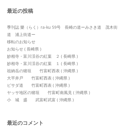
ョ
最近の投稿
ン
季刊誌 樂（らく）ra-ku 59号 長崎の道ーみさき道 茂木街
道 浦上街道ー
移転のお知らせ
お知らせ ( 長崎県 )
妙相寺・富川渓谷の紅葉 ２ ( 長崎県 )
妙相寺・富川渓谷の紅葉 １ ( 長崎県 )
祖納岳の猪垣 竹富町西表 ( 沖縄県 )
大平井戸 竹富町西表 ( 沖縄県 )
ピサダ道 竹富町西表 ( 沖縄県 )
ヤッサ地区の猪垣 竹富町南風見 ( 沖縄県 )
小 城 盛 武富町武富 ( 沖縄県 )
最近のコメント