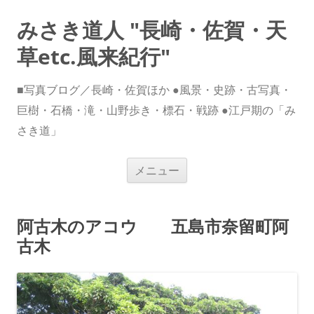
みさき道人 "長崎・佐賀・天
草etc.風来紀行"
■写真ブログ／長崎・佐賀ほか ●風景・史跡・古写真・
巨樹・石橋・滝・山野歩き・標石・戦跡 ●江戸期の「み
さき道」
コ
メニュー
ン
テ
ン
ツ
へ
阿古木のアコウ 五島市奈留町阿
ス
キ
古木
ッ
プ