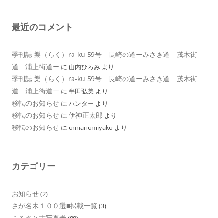
最近のコメント
季刊誌 樂（らく）ra-ku 59号 長崎の道ーみさき道 茂木街
道 浦上街道ー
に
山内ひろみ
より
季刊誌 樂（らく）ra-ku 59号 長崎の道ーみさき道 茂木街
道 浦上街道ー
に
半田弘美
より
移転のお知らせ
に
ハンター
より
移転のお知らせ
伊神正太郎
に
より
移転のお知らせ
に
onnanomiyako
より
カテゴリー
お知らせ
(2)
さが名木１００選■掲載一覧
(3)
ふるさと古写真考