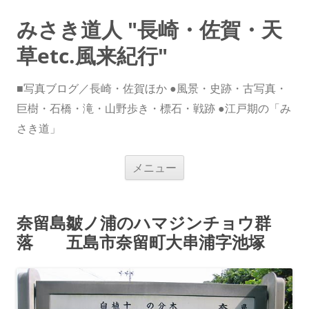
みさき道人 "長崎・佐賀・天
草etc.風来紀行"
■写真ブログ／長崎・佐賀ほか ●風景・史跡・古写真・
巨樹・石橋・滝・山野歩き・標石・戦跡 ●江戸期の「み
さき道」
コ
メニュー
ン
テ
ン
ツ
へ
奈留島皺ノ浦のハマジンチョウ群
ス
キ
落 五島市奈留町大串浦字池塚
ッ
プ