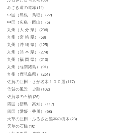
(88)
みさき道の道塚
(14)
中国（島根・鳥取）
(22)
中国（広島・岡山）
(5)
九州（大 分 県）
(296)
九州（宮 崎 県）
(58)
九州（沖 縄 県）
(125)
九州（熊 本 県）
(274)
九州（福 岡 県）
(210)
九州（薩南諸島）
(91)
九州（鹿児島県）
(261)
佐賀の巨樹・さが名木１００選
(117)
佐賀の風景・史跡
(102)
佐賀県の石橋
(26)
四国（徳島・高知）
(117)
四国（愛媛・香川）
(63)
天草の巨樹・ふるさと熊本の樹木
(23)
天草の石橋
(10)