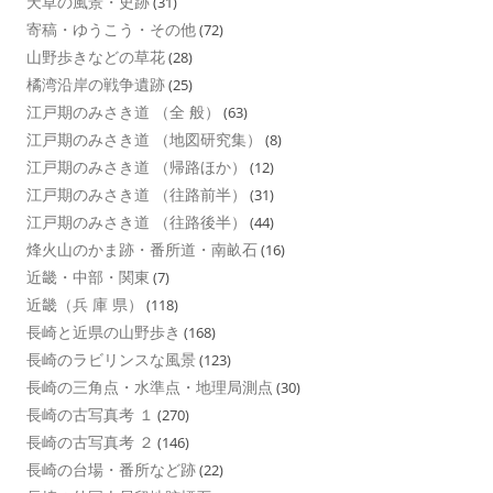
天草の風景・史跡
(31)
寄稿・ゆうこう・その他
(72)
山野歩きなどの草花
(28)
橘湾沿岸の戦争遺跡
(25)
江戸期のみさき道 （全 般）
(63)
江戸期のみさき道 （地図研究集）
(8)
江戸期のみさき道 （帰路ほか）
(12)
江戸期のみさき道 （往路前半）
(31)
江戸期のみさき道 （往路後半）
(44)
烽火山のかま跡・番所道・南畝石
(16)
近畿・中部・関東
(7)
近畿（兵 庫 県）
(118)
長崎と近県の山野歩き
(168)
長崎のラビリンスな風景
(123)
長崎の三角点・水準点・地理局測点
(30)
長崎の古写真考 １
(270)
長崎の古写真考 ２
(146)
長崎の台場・番所など跡
(22)