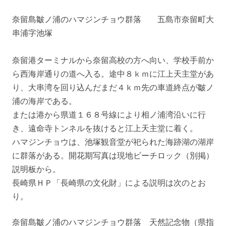
奈留島皺ノ浦のハマジンチョウ群落 五島市奈留町大
串浦字池塚
奈留港ターミナルから奈留高校の方へ向い、学校手前か
ら西海岸通りの道へ入る。途中８ｋｍに江上天主堂があ
り、大串湾を回り込んだまだ４ｋｍ先の車道終点が皺ノ
浦の海岸である。
または港から県道１６８号線により相ノ浦湾沿いに行
き、遠命寺トンネルを抜けると江上天主堂に着く。
ハマジンチョウは、池塚観音堂が祀られた海跡湖の湖岸
に群落がある。開花期写真は現地ビーチロック（別掲）
説明板から。
長崎県ＨＰ「長崎県の文化財」による説明は次のとお
り。
奈留島皺ノ浦のハマジンチョウ群落 天然記念物（県指