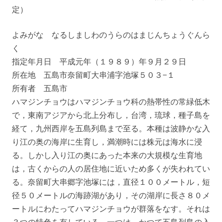
定）
よみがな なるしましわのうらのはまじんちょうぐんら
く
指定年月日 平成元年（１９８９）年９月２９日
所在地 五島市奈留町大串浦字池塚５０３−１
所有者 五島市
ハマジンチョウはハマジンチョウ科の熱帯性の常緑低木
で，東南アジアから北上分布し，台湾，琉球，種子島を
経て，九州西岸を五島列島まで至る。本種は波静かな入
り江の奥の海岸に生育し，満潮時には株元は海水に浸
る。しかし入り江の奥にあった本来の大規模な生育地
は，古くからの人の居住地に近いため多くが失われてい
る。奈留町大串郷字池塚には，直径１００メートル，短
径５０メートルの海跡湖があり，その湖岸に長さ８０メ
ートルにわたってハマジンチョウが群落をなす。それは