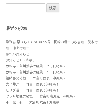
ビ
検
ゲ
索:
ー
シ
最近の投稿
ョ
ン
季刊誌 樂（らく）ra-ku 59号 長崎の道ーみさき道 茂木街
道 浦上街道ー
移転のお知らせ
お知らせ ( 長崎県 )
妙相寺・富川渓谷の紅葉 ２ ( 長崎県 )
妙相寺・富川渓谷の紅葉 １ ( 長崎県 )
祖納岳の猪垣 竹富町西表 ( 沖縄県 )
大平井戸 竹富町西表 ( 沖縄県 )
ピサダ道 竹富町西表 ( 沖縄県 )
ヤッサ地区の猪垣 竹富町南風見 ( 沖縄県 )
小 城 盛 武富町武富 ( 沖縄県 )