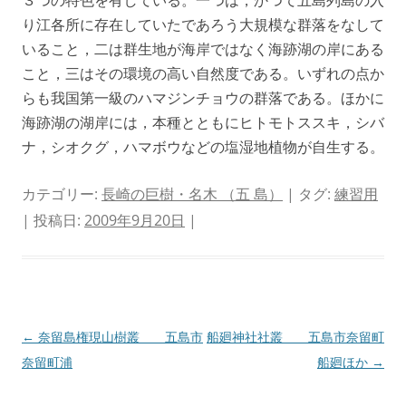
３つの特色を有している。一つは，かつて五島列島の入
り江各所に存在していたであろう大規模な群落をなして
いること，二は群生地が海岸ではなく海跡湖の岸にある
こと，三はその環境の高い自然度である。いずれの点か
らも我国第一級のハマジンチョウの群落である。ほかに
海跡湖の湖岸には，本種とともにヒトモトススキ，シバ
ナ，シオクグ，ハマボウなどの塩湿地植物が自生する。
カテゴリー:
長崎の巨樹・名木 （五 島）
| タグ:
練習用
| 投稿日:
2009年9月20日
|
投
←
奈留島権現山樹叢 五島市
船廻神社社叢 五島市奈留町
稿
奈留町浦
船廻ほか
→
ナ