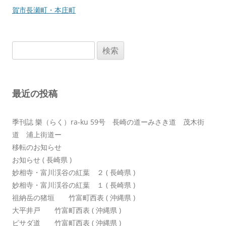
ナ
賀市長瀬町・本庄町
ビ
ゲ
検
ー
索:
シ
ョ
最近の投稿
ン
季刊誌 樂（らく）ra-ku 59号 長崎の道ーみさき道 茂木街
道 浦上街道ー
移転のお知らせ
お知らせ ( 長崎県 )
妙相寺・富川渓谷の紅葉 ２ ( 長崎県 )
妙相寺・富川渓谷の紅葉 １ ( 長崎県 )
祖納岳の猪垣 竹富町西表 ( 沖縄県 )
大平井戸 竹富町西表 ( 沖縄県 )
ピサダ道 竹富町西表 ( 沖縄県 )