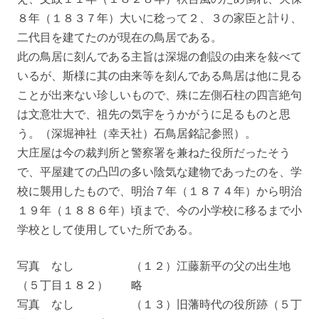
８年（１８３７年）大いに稔って２、３の家臣と計り、
二代目を建てたのが現在の鳥居である。
此の鳥居に刻んである主旨は深堀の創設の由来を敍べて
いるが、斯様に其の由来等を刻んである鳥居は他に見る
ことが出来ない珍しいもので、殊に左側石柱の四言絶句
は文意壮大で、祖先の気宇をうかがうに足るものと思
う。（深堀神社（幸天社）石鳥居銘記参照）。
大庄屋は今の裁判所と警察署を兼ねた役所だったそう
で、平屋建ての凸凹の多い陰気な建物であったのを、学
校に襲用したもので、明治７年（１８７４年）から明治
１９年（１８８６年）頃まで、今の小学校に移るまで小
学校として使用していた所である。
写真 なし （１２）江藤新平の父の出生地
（５丁目１８２） 略
写真 なし （１３）旧藩時代の役所跡（５丁