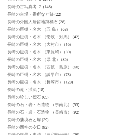
長崎の古写真考 ２
(146)
長崎の台場・番所など跡
(22)
長崎の外国人居留地跡標石
(28)
長崎の巨樹・名木 （五 島）
(68)
長崎の巨樹・名木 （壱岐・対馬）
(42)
長崎の巨樹・名木 （大村市）
(16)
長崎の巨樹・名木 （東長崎）
(30)
長崎の巨樹・名木 （県 北）
(85)
長崎の巨樹・名木 （西彼・島原）
(60)
長崎の巨樹・名木 （諌早市）
(73)
長崎の巨樹・名木 （長崎市）
(128)
長崎の滝・渓流
(18)
長崎の珍しい標石
(65)
長崎の石・岩・石造物 （県南北）
(33)
長崎の石・岩・石造物 （長崎市）
(92)
長崎の藩境石と塚
(29)
長崎の西空の夕日
(93)
長崎の風景・史跡 （三和野母崎）
(75)