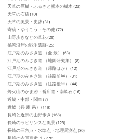
天草の巨樹・ふるさと熊本の樹木
(23)
天草の石橋
(10)
天草の風景・史跡
(31)
寄稿・ゆうこう・その他
(72)
山野歩きなどの草花
(28)
橘湾沿岸の戦争遺跡
(25)
江戸期のみさき道 （全 般）
(63)
江戸期のみさき道 （地図研究集）
(8)
江戸期のみさき道 （帰路ほか）
(12)
江戸期のみさき道 （往路前半）
(31)
江戸期のみさき道 （往路後半）
(44)
烽火山のかま跡・番所道・南畝石
(16)
近畿・中部・関東
(7)
近畿（兵 庫 県）
(118)
長崎と近県の山野歩き
(168)
長崎のラビリンスな風景
(123)
長崎の三角点・水準点・地理局測点
(30)
長崎の古写真考 １
(270)