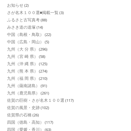
お知らせ
(2)
さが名木１００選■掲載一覧
(3)
ふるさと古写真考
(88)
みさき道の道塚
(14)
中国（島根・鳥取）
(22)
中国（広島・岡山）
(5)
九州（大 分 県）
(296)
九州（宮 崎 県）
(58)
九州（沖 縄 県）
(125)
九州（熊 本 県）
(274)
九州（福 岡 県）
(210)
九州（薩南諸島）
(91)
九州（鹿児島県）
(261)
佐賀の巨樹・さが名木１００選
(117)
佐賀の風景・史跡
(102)
佐賀県の石橋
(26)
四国（徳島・高知）
(117)
四国（愛媛・香川）
(63)