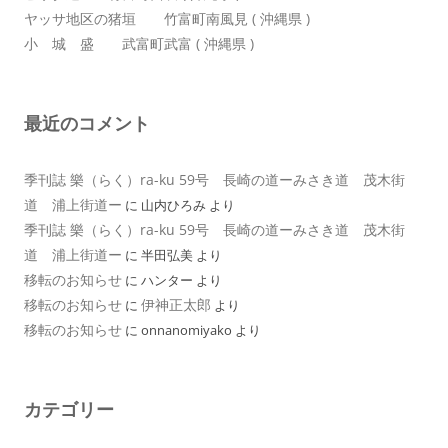
ヤッサ地区の猪垣 竹富町南風見 ( 沖縄県 )
小 城 盛 武富町武富 ( 沖縄県 )
最近のコメント
季刊誌 樂（らく）ra-ku 59号 長崎の道ーみさき道 茂木街
道 浦上街道ー
に
山内ひろみ
より
季刊誌 樂（らく）ra-ku 59号 長崎の道ーみさき道 茂木街
道 浦上街道ー
に
半田弘美
より
移転のお知らせ
に
ハンター
より
移転のお知らせ
伊神正太郎
に
より
移転のお知らせ
に
onnanomiyako
より
カテゴリー