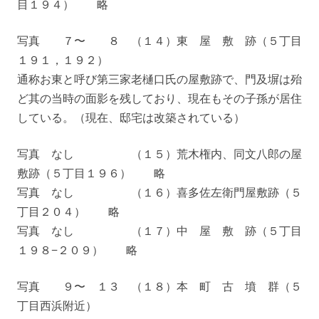
目１９４） 略
写真 ７〜 ８ （１４）東 屋 敷 跡（５丁目
１９１，１９２）
通称お東と呼び第三家老樋口氏の屋敷跡で、門及塀は殆
ど其の当時の面影を残しており、現在もその子孫が居住
している。（現在、邸宅は改築されている）
写真 なし （１５）荒木権内、同文八郎の屋
敷跡（５丁目１９６） 略
写真 なし （１６）喜多佐左衛門屋敷跡（５
丁目２０４） 略
写真 なし （１７）中 屋 敷 跡（５丁目
１９８−２０９） 略
写真 ９〜 １３ （１８）本 町 古 墳 群（５
丁目西浜附近）