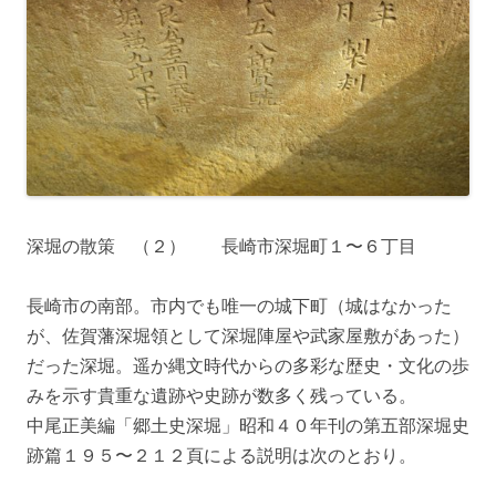
深堀の散策 （２） 長崎市深堀町１〜６丁目
長崎市の南部。市内でも唯一の城下町（城はなかった
が、佐賀藩深堀領として深堀陣屋や武家屋敷があった）
だった深堀。遥か縄文時代からの多彩な歴史・文化の歩
みを示す貴重な遺跡や史跡が数多く残っている。
中尾正美編「郷土史深堀」昭和４０年刊の第五部深堀史
跡篇１９５〜２１２頁による説明は次のとおり。