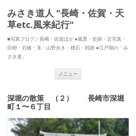
みさき道人 "長崎・佐賀・天
草etc.風来紀行"
■写真ブログ／長崎・佐賀ほか ●風景・史跡・古写真・
巨樹・石橋・滝・山野歩き・標石・戦跡 ●江戸期の「み
さき道」
コ
メニュー
ン
テ
ン
ツ
へ
深堀の散策 （２） 長崎市深堀
ス
キ
町１〜６丁目
ッ
プ