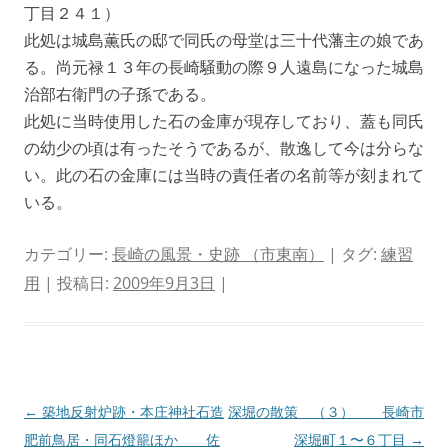
丁目２４１）
此処は城島薫氏の邸で同氏の母堂は三十代藩主の娘であ
る。尚元禄１３年の長崎騒動の際９人遠島になった城島
治部右衛門の子孫である。
此処に当時使用した石の金庫が現存しており、蓋も同氏
の幼少の頃は有ったそうであるが、散逸して今は分らな
い。此の石の金庫には当時の責任者の名前等が刻まれて
いる。
カテゴリー:
長崎の風景・史跡 （市東南）
| タグ:
練習
用
| 投稿日:
2009年9月3日
|
投
←
築地反射炉跡・本庄神社石造
深堀の散策 （３） 長崎市
稿
肥前鳥居・同石燈籠ほか 佐
深堀町１〜６丁目
→