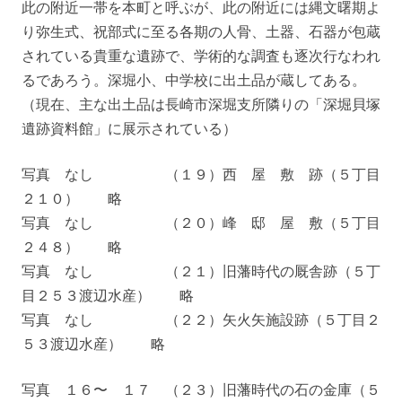
此の附近一帯を本町と呼ぶが、此の附近には縄文曙期よ
り弥生式、祝部式に至る各期の人骨、土器、石器が包蔵
されている貴重な遺跡で、学術的な調査も逐次行なわれ
るであろう。深堀小、中学校に出土品が蔵してある。
（現在、主な出土品は長崎市深堀支所隣りの「深堀貝塚
遺跡資料館」に展示されている）
写真 なし （１９）西 屋 敷 跡（５丁目
２１０） 略
写真 なし （２０）峰 邸 屋 敷（５丁目
２４８） 略
写真 なし （２１）旧藩時代の厩舎跡（５丁
目２５３渡辺水産） 略
写真 なし （２２）矢火矢施設跡（５丁目２
５３渡辺水産） 略
写真 １６〜 １７ （２３）旧藩時代の石の金庫（５