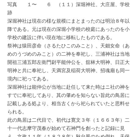
写真 １〜 ６ （１１）深堀神社、大庄屋、学校
跡
深堀神社は現在の様な規模にまとまったのは明治８年以
降である。元は現在の深堀小学校の校庭にあったのを小
学校の建設に伴い現在地に移転したものである。
祭神は猿田彦命（さるたひこのみこと）、天鈿女命（あ
めのうづめのみこと）の二神を奉祀し、三浦神社は当地
開祖三浦五郎左衛門尉平能仲公を、舘林大明神、日正大
明神と共に奉祀し、天満宮及稲荷大明神、招魂廟も同一
境内に祀ってある。
深堀神社は能仲公が当地に赴任して来た時はニ社の神を
すでに奉祀してあり、其の肇めを知らない旨此の鳥居に
記載しある処より、相当古くから祀られていたと思料せ
られる。
此の鳥居は二代目で、初代は寛文３年（１６６３年）二
十一代志摩守茂春が始めて石神門を創ったと記録に見
え、文政１１年（１８２８年）秋台風のため倒れ、天保