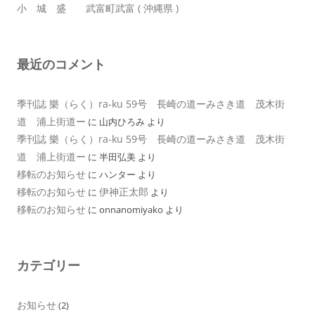
小 城 盛 武富町武富 ( 沖縄県 )
最近のコメント
季刊誌 樂（らく）ra-ku 59号 長崎の道ーみさき道 茂木街
道 浦上街道ー
に
山内ひろみ
より
季刊誌 樂（らく）ra-ku 59号 長崎の道ーみさき道 茂木街
道 浦上街道ー
に
半田弘美
より
移転のお知らせ
に
ハンター
より
移転のお知らせ
伊神正太郎
に
より
移転のお知らせ
に
onnanomiyako
より
カテゴリー
お知らせ
(2)