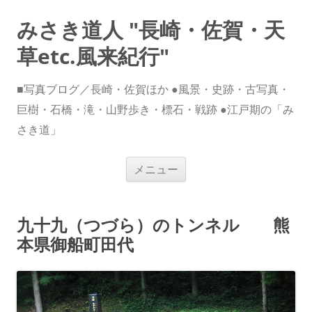
みさき道人 "長崎・佐賀・天
草etc.風来紀行"
■写真ブログ／長崎・佐賀ほか ●風景・史跡・古写真・
巨樹・石橋・滝・山野歩き・標石・戦跡 ●江戸期の「み
さき道」
コ
メニュー
ン
テ
ン
ツ
へ
九十九（つづら）のトンネル 熊
ス
キ
本県御船町田代
ッ
プ