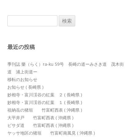
ビ
ゲ
検
ー
索:
シ
ョ
最近の投稿
ン
季刊誌 樂（らく）ra-ku 59号 長崎の道ーみさき道 茂木街
道 浦上街道ー
移転のお知らせ
お知らせ ( 長崎県 )
妙相寺・富川渓谷の紅葉 ２ ( 長崎県 )
妙相寺・富川渓谷の紅葉 １ ( 長崎県 )
祖納岳の猪垣 竹富町西表 ( 沖縄県 )
大平井戸 竹富町西表 ( 沖縄県 )
ピサダ道 竹富町西表 ( 沖縄県 )
ヤッサ地区の猪垣 竹富町南風見 ( 沖縄県 )