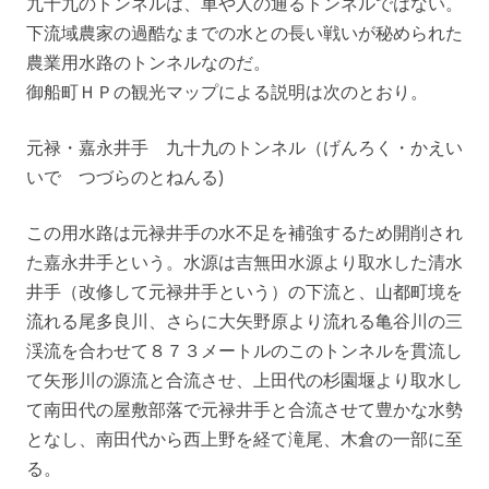
九十九のトンネルは、車や人の通るトンネルではない。
下流域農家の過酷なまでの水との長い戦いが秘められた
農業用水路のトンネルなのだ。
御船町ＨＰの観光マップによる説明は次のとおり。
元禄・嘉永井手 九十九のトンネル（げんろく・かえい
いで つづらのとねんる)
この用水路は元禄井手の水不足を補強するため開削され
た嘉永井手という。水源は吉無田水源より取水した清水
井手（改修して元禄井手という）の下流と、山都町境を
流れる尾多良川、さらに大矢野原より流れる亀谷川の三
渓流を合わせて８７３メートルのこのトンネルを貫流し
て矢形川の源流と合流させ、上田代の杉園堰より取水し
て南田代の屋敷部落で元禄井手と合流させて豊かな水勢
となし、南田代から西上野を経て滝尾、木倉の一部に至
る。