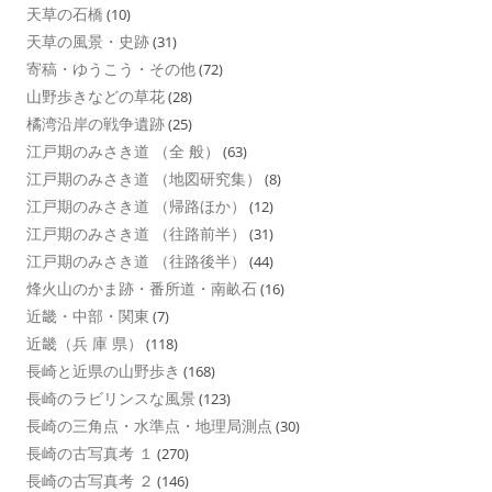
天草の石橋
(10)
天草の風景・史跡
(31)
寄稿・ゆうこう・その他
(72)
山野歩きなどの草花
(28)
橘湾沿岸の戦争遺跡
(25)
江戸期のみさき道 （全 般）
(63)
江戸期のみさき道 （地図研究集）
(8)
江戸期のみさき道 （帰路ほか）
(12)
江戸期のみさき道 （往路前半）
(31)
江戸期のみさき道 （往路後半）
(44)
烽火山のかま跡・番所道・南畝石
(16)
近畿・中部・関東
(7)
近畿（兵 庫 県）
(118)
長崎と近県の山野歩き
(168)
長崎のラビリンスな風景
(123)
長崎の三角点・水準点・地理局測点
(30)
長崎の古写真考 １
(270)
長崎の古写真考 ２
(146)