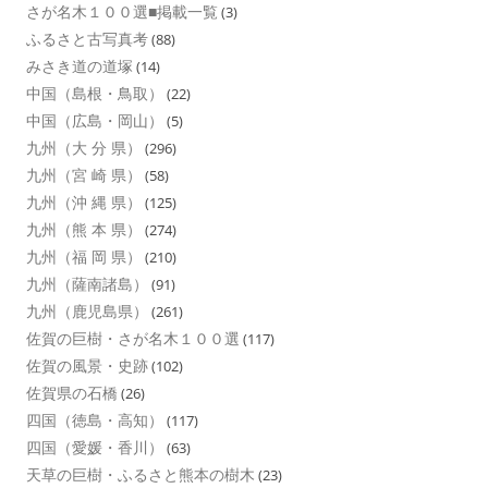
さが名木１００選■掲載一覧
(3)
ふるさと古写真考
(88)
みさき道の道塚
(14)
中国（島根・鳥取）
(22)
中国（広島・岡山）
(5)
九州（大 分 県）
(296)
九州（宮 崎 県）
(58)
九州（沖 縄 県）
(125)
九州（熊 本 県）
(274)
九州（福 岡 県）
(210)
九州（薩南諸島）
(91)
九州（鹿児島県）
(261)
佐賀の巨樹・さが名木１００選
(117)
佐賀の風景・史跡
(102)
佐賀県の石橋
(26)
四国（徳島・高知）
(117)
四国（愛媛・香川）
(63)
天草の巨樹・ふるさと熊本の樹木
(23)