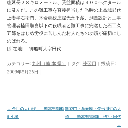
総延長２８キロメートル、受益面積は３００ヘクタール
に及んだ。この難工事を直接担当した当時の上益城郡代
上妻半右衛門、木倉郷総庄屋光永平蔵、測量設計と工事
管理者楠田順喜以下の役職者と難工事に完遂した石工久
五郎をはじめ労役に苦しんだ村人たちの功績が痛切にし
のばれる。
[所在地] 御船町大字田代
カテゴリー:
九州（熊 本 県）
| タグ:
練習用
| 投稿日:
2009年8月26日
|
投
←
金目の大山桜 熊本県御船
凱旋門・鼎春園・矢形川虹の大
稿
町七滝
橋 熊本県御船町上野・田代
ナ
→