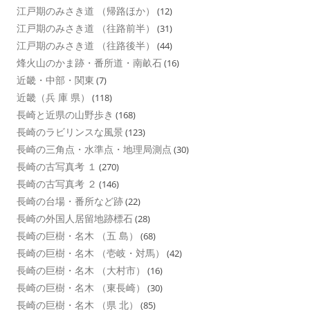
江戸期のみさき道 （帰路ほか）
(12)
江戸期のみさき道 （往路前半）
(31)
江戸期のみさき道 （往路後半）
(44)
烽火山のかま跡・番所道・南畝石
(16)
近畿・中部・関東
(7)
近畿（兵 庫 県）
(118)
長崎と近県の山野歩き
(168)
長崎のラビリンスな風景
(123)
長崎の三角点・水準点・地理局測点
(30)
長崎の古写真考 １
(270)
長崎の古写真考 ２
(146)
長崎の台場・番所など跡
(22)
長崎の外国人居留地跡標石
(28)
長崎の巨樹・名木 （五 島）
(68)
長崎の巨樹・名木 （壱岐・対馬）
(42)
長崎の巨樹・名木 （大村市）
(16)
長崎の巨樹・名木 （東長崎）
(30)
長崎の巨樹・名木 （県 北）
(85)