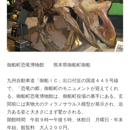
御船町恐竜博物館 熊本県御船町御船
九州自動車道「御船ＩＣ」出口付近の国道４４５号線
で、「恐竜の郷」御船町のモニュメントが迎えてくれ
る。御船町恐竜博物館は、御船町役場の裏手にある。玄
関前には実物大のティラノサウルス模型が展示され、迫
力ある姿と大きさにまず驚かされる。
開館時間 午前９時〜午後５時、休館日 月曜日・年末
年始、観覧料 大人２００円。