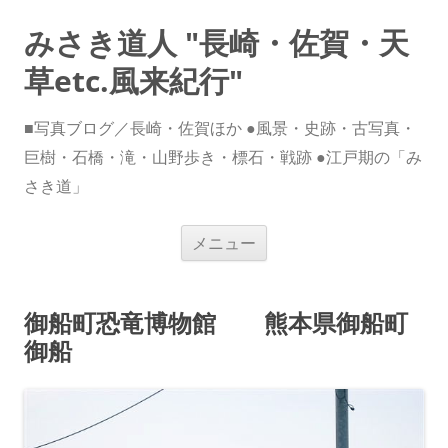
みさき道人 "長崎・佐賀・天
草etc.風来紀行"
■写真ブログ／長崎・佐賀ほか ●風景・史跡・古写真・
巨樹・石橋・滝・山野歩き・標石・戦跡 ●江戸期の「み
さき道」
コ
メニュー
ン
テ
ン
ツ
へ
御船町恐竜博物館 熊本県御船町
ス
キ
御船
ッ
プ