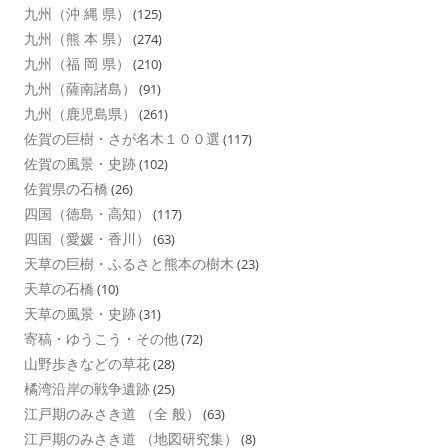
九州（沖 縄 県）
(125)
九州（熊 本 県）
(274)
九州（福 岡 県）
(210)
九州（薩南諸島）
(91)
九州（鹿児島県）
(261)
佐賀の巨樹・さが名木１００選
(117)
佐賀の風景・史跡
(102)
佐賀県の石橋
(26)
四国（徳島・高知）
(117)
四国（愛媛・香川）
(63)
天草の巨樹・ふるさと熊本の樹木
(23)
天草の石橋
(10)
天草の風景・史跡
(31)
寄稿・ゆうこう・その他
(72)
山野歩きなどの草花
(28)
橘湾沿岸の戦争遺跡
(25)
江戸期のみさき道 （全 般）
(63)
江戸期のみさき道 （地図研究集）
(8)