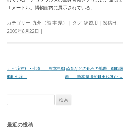
１メートル。博物館内に展示されている。
カテゴリー:
九州（熊 本 県）
| タグ:
練習用
| 投稿日:
2009年8月22日
|
投
←
七滝神社・七滝 熊本県御
恐竜などの化石の地層 御船層
稿
船町七滝
群 熊本県御船町田代ほか
→
ナ
ビ
検
ゲ
索:
ー
シ
最近の投稿
ョ