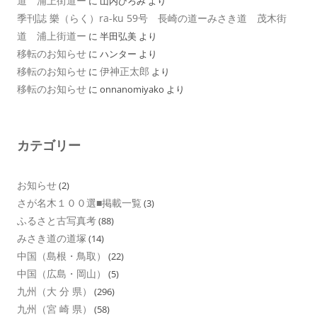
道 浦上街道ー
に
山内ひろみ
より
季刊誌 樂（らく）ra-ku 59号 長崎の道ーみさき道 茂木街
道 浦上街道ー
に
半田弘美
より
移転のお知らせ
に
ハンター
より
移転のお知らせ
伊神正太郎
に
より
移転のお知らせ
に
onnanomiyako
より
カテゴリー
お知らせ
(2)
さが名木１００選■掲載一覧
(3)
ふるさと古写真考
(88)
みさき道の道塚
(14)
中国（島根・鳥取）
(22)
中国（広島・岡山）
(5)
九州（大 分 県）
(296)
九州（宮 崎 県）
(58)