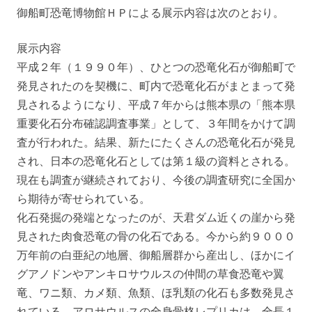
御船町恐竜博物館ＨＰによる展示内容は次のとおり。
展示内容
平成２年（１９９０年）、ひとつの恐竜化石が御船町で
発見されたのを契機に、町内で恐竜化石がまとまって発
見されるようになり、平成７年からは熊本県の「熊本県
重要化石分布確認調査事業」として、３年間をかけて調
査が行われた。結果、新たにたくさんの恐竜化石が発見
され、日本の恐竜化石としては第１級の資料とされる。
現在も調査が継続されており、今後の調査研究に全国か
ら期待が寄せられている。
化石発掘の発端となったのが、天君ダム近くの崖から発
見された肉食恐竜の骨の化石である。今から約９０００
万年前の白亜紀の地層、御船層群から産出し、ほかにイ
グアノドンやアンキロサウルスの仲間の草食恐竜や翼
竜、ワニ類、カメ類、魚類、ほ乳類の化石も多数発見さ
れている。アロサウルスの全身骨格レプリカは、全長１