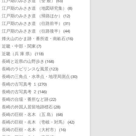
江戸期のみさき道 （全 般）
(63)
江戸期のみさき道 （地図研究集）
(8)
江戸期のみさき道 （帰路ほか）
(12)
江戸期のみさき道 （往路前半）
(31)
江戸期のみさき道 （往路後半）
(44)
烽火山のかま跡・番所道・南畝石
(16)
近畿・中部・関東
(7)
近畿（兵 庫 県）
(118)
長崎と近県の山野歩き
(168)
長崎のラビリンスな風景
(123)
長崎の三角点・水準点・地理局測点
(30)
長崎の古写真考 １
(270)
長崎の古写真考 ２
(146)
長崎の台場・番所など跡
(22)
長崎の外国人居留地跡標石
(28)
長崎の巨樹・名木 （五 島）
(68)
長崎の巨樹・名木 （壱岐・対馬）
(42)
長崎の巨樹・名木 （大村市）
(16)