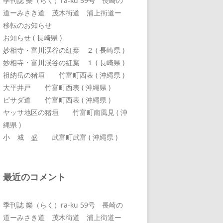
季刊誌 樂（らく）ra-ku 59号 長崎の
道ーみさき道 茂木街道 浦上街道ー
移転のお知らせ
お知らせ ( 長崎県 )
妙相寺・富川渓谷の紅葉 ２ ( 長崎県 )
妙相寺・富川渓谷の紅葉 １ ( 長崎県 )
祖納岳の猪垣 竹富町西表 ( 沖縄県 )
大平井戸 竹富町西表 ( 沖縄県 )
ピサダ道 竹富町西表 ( 沖縄県 )
ヤッサ地区の猪垣 竹富町南風見 ( 沖
縄県 )
小 城 盛 武富町武富 ( 沖縄県 )
最近のコメント
季刊誌 樂（らく）ra-ku 59号 長崎の
道ーみさき道 茂木街道 浦上街道ー