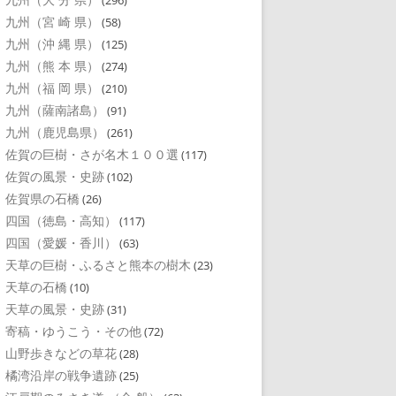
(296)
九州（宮 崎 県）
(58)
九州（沖 縄 県）
(125)
九州（熊 本 県）
(274)
九州（福 岡 県）
(210)
九州（薩南諸島）
(91)
九州（鹿児島県）
(261)
佐賀の巨樹・さが名木１００選
(117)
佐賀の風景・史跡
(102)
佐賀県の石橋
(26)
四国（徳島・高知）
(117)
四国（愛媛・香川）
(63)
天草の巨樹・ふるさと熊本の樹木
(23)
天草の石橋
(10)
天草の風景・史跡
(31)
寄稿・ゆうこう・その他
(72)
山野歩きなどの草花
(28)
橘湾沿岸の戦争遺跡
(25)