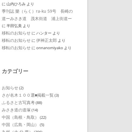
に
山内ひろみ
より
季刊誌 樂（らく）ra-ku 59号 長崎の
道ーみさき道 茂木街道 浦上街道ー
に
半田弘美
より
移転のお知らせ
に
ハンター
より
移転のお知らせ
伊神正太郎
に
より
移転のお知らせ
に
onnanomiyako
より
カテゴリー
お知らせ
(2)
さが名木１００選■掲載一覧
(3)
ふるさと古写真考
(88)
みさき道の道塚
(14)
中国（島根・鳥取）
(22)
中国（広島・岡山）
(5)
九州（大 分 県）