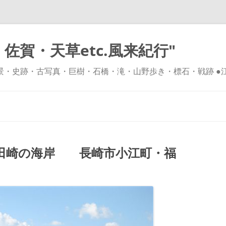
佐賀・天草etc.風来紀行"
風景・史跡・古写真・巨樹・石橋・滝・山野歩き・標石・戦跡 ●
コ
ン
テ
ン
ツ
へ
ス
キ
田崎の海岸 長崎市小江町・福
ッ
プ