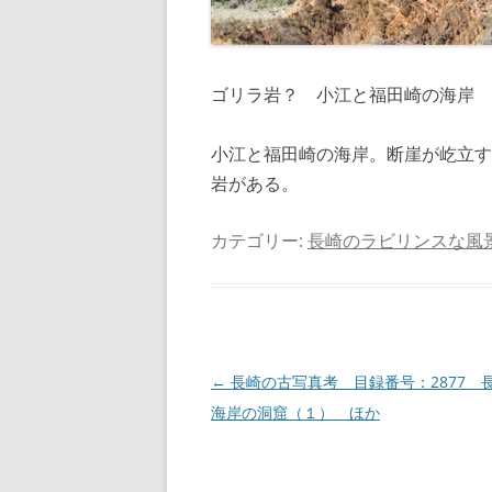
ゴリラ岩？ 小江と福田崎の海岸
小江と福田崎の海岸。断崖が屹立す
岩がある。
カテゴリー:
長崎のラビリンスな風
投
←
長崎の古写真考 目録番号：2877 
稿
海岸の洞窟（１） ほか
ナ
ビ