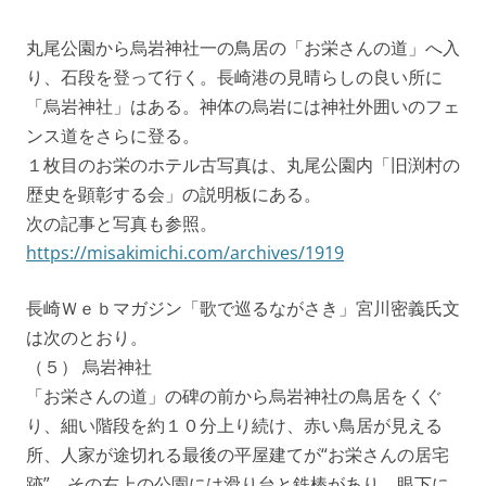
丸尾公園から烏岩神社一の鳥居の「お栄さんの道」へ入
り、石段を登って行く。長崎港の見晴らしの良い所に
「烏岩神社」はある。神体の烏岩には神社外囲いのフェ
ンス道をさらに登る。
１枚目のお栄のホテル古写真は、丸尾公園内「旧渕村の
歴史を顕彰する会」の説明板にある。
次の記事と写真も参照。
https://misakimichi.com/archives/1919
長崎Ｗｅｂマガジン「歌で巡るながさき」宮川密義氏文
は次のとおり。
（５） 烏岩神社
「お栄さんの道」の碑の前から烏岩神社の鳥居をくぐ
り、細い階段を約１０分上り続け、赤い鳥居が見える
所、人家が途切れる最後の平屋建てが“お栄さんの居宅
跡”。その右上の公園には滑り台と鉄棒があり、眼下に