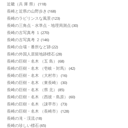
近畿（兵 庫 県）
(118)
長崎と近県の山野歩き
(168)
長崎のラビリンスな風景
(123)
長崎の三角点・水準点・地理局測点
(30)
長崎の古写真考 １
(270)
長崎の古写真考 ２
(146)
長崎の台場・番所など跡
(22)
長崎の外国人居留地跡標石
(28)
長崎の巨樹・名木 （五 島）
(68)
長崎の巨樹・名木 （壱岐・対馬）
(42)
長崎の巨樹・名木 （大村市）
(16)
長崎の巨樹・名木 （東長崎）
(30)
長崎の巨樹・名木 （県 北）
(85)
長崎の巨樹・名木 （西彼・島原）
(60)
長崎の巨樹・名木 （諌早市）
(73)
長崎の巨樹・名木 （長崎市）
(128)
長崎の滝・渓流
(18)
長崎の珍しい標石
(65)