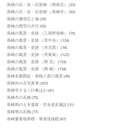
長崎の石・岩・石造物 （県南北）
(33)
長崎の石・岩・石造物 （長崎市）
(92)
長崎の藩境石と塚
(29)
長崎の西空の夕日
(93)
長崎の風景・史跡 （三和野母崎）
(75)
長崎の風景・史跡 （市中央）
(124)
長崎の風景・史跡 （市北西）
(74)
長崎の風景・史跡 （市東南）
(122)
長崎の風景・史跡 （県 北）
(153)
長崎の風景・史跡 （県 南）
(154)
長崎名勝図絵・長崎八景の風景
(49)
長崎外の古写真考
(397)
長崎学さるく行事ほか
(41)
長崎市の石橋
(70)
長崎県の土木遺産・市水道史施設
(31)
長崎県の石橋
(77)
長崎要塞地帯標・軍港境域標
(87)