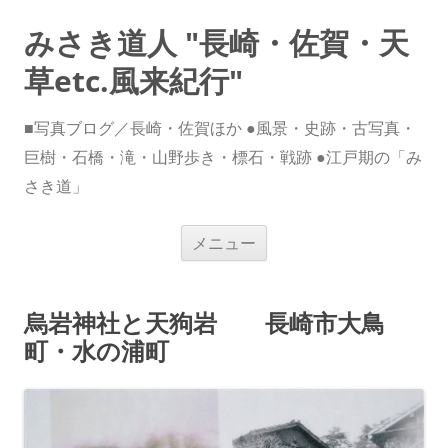
みさき道人 "長崎・佐賀・天
草etc.風来紀行"
■写真ブログ／長崎・佐賀ほか ●風景・史跡・古写真・
巨樹・石橋・滝・山野歩き・標石・戦跡 ●江戸期の「み
さき道」
コ
メニュー
ン
テ
ン
ツ
へ
烏岩神社と天狗岩 長崎市大鳥
ス
キ
町・水の浦町
ッ
プ