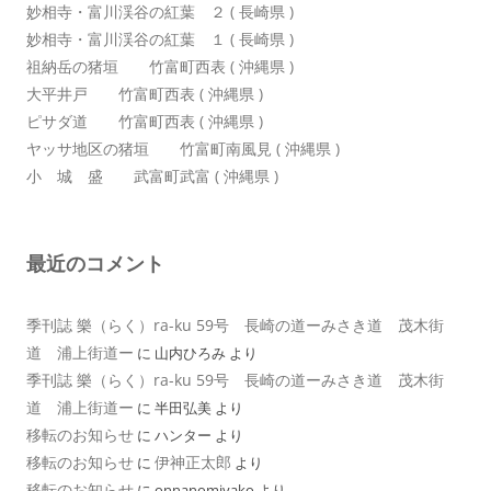
妙相寺・富川渓谷の紅葉 ２ ( 長崎県 )
妙相寺・富川渓谷の紅葉 １ ( 長崎県 )
祖納岳の猪垣 竹富町西表 ( 沖縄県 )
大平井戸 竹富町西表 ( 沖縄県 )
ピサダ道 竹富町西表 ( 沖縄県 )
ヤッサ地区の猪垣 竹富町南風見 ( 沖縄県 )
小 城 盛 武富町武富 ( 沖縄県 )
最近のコメント
季刊誌 樂（らく）ra-ku 59号 長崎の道ーみさき道 茂木街
道 浦上街道ー
に
山内ひろみ
より
季刊誌 樂（らく）ra-ku 59号 長崎の道ーみさき道 茂木街
道 浦上街道ー
に
半田弘美
より
移転のお知らせ
に
ハンター
より
移転のお知らせ
伊神正太郎
に
より
移転のお知らせ
に
onnanomiyako
より