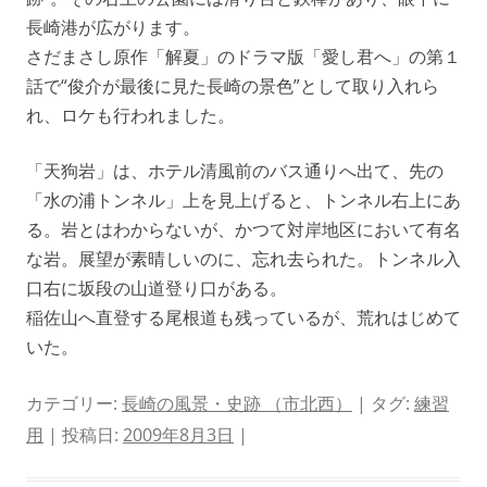
長崎港が広がります。
さだまさし原作「解夏」のドラマ版「愛し君へ」の第１
話で“俊介が最後に見た長崎の景色”として取り入れら
れ、ロケも行われました。
「天狗岩」は、ホテル清風前のバス通りへ出て、先の
「水の浦トンネル」上を見上げると、トンネル右上にあ
る。岩とはわからないが、かつて対岸地区において有名
な岩。展望が素晴しいのに、忘れ去られた。トンネル入
口右に坂段の山道登り口がある。
稲佐山へ直登する尾根道も残っているが、荒れはじめて
いた。
カテゴリー:
長崎の風景・史跡 （市北西）
| タグ:
練習
用
| 投稿日:
2009年8月3日
|