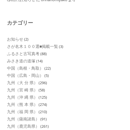
カテゴリー
お知らせ
(2)
さが名木１００選■掲載一覧
(3)
ふるさと古写真考
(88)
みさき道の道塚
(14)
中国（島根・鳥取）
(22)
中国（広島・岡山）
(5)
九州（大 分 県）
(296)
九州（宮 崎 県）
(58)
九州（沖 縄 県）
(125)
九州（熊 本 県）
(274)
九州（福 岡 県）
(210)
九州（薩南諸島）
(91)
九州（鹿児島県）
(261)