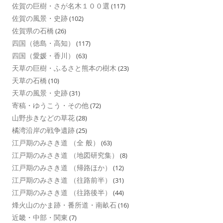
佐賀の巨樹・さが名木１００選
(117)
佐賀の風景・史跡
(102)
佐賀県の石橋
(26)
四国（徳島・高知）
(117)
四国（愛媛・香川）
(63)
天草の巨樹・ふるさと熊本の樹木
(23)
天草の石橋
(10)
天草の風景・史跡
(31)
寄稿・ゆうこう・その他
(72)
山野歩きなどの草花
(28)
橘湾沿岸の戦争遺跡
(25)
江戸期のみさき道 （全 般）
(63)
江戸期のみさき道 （地図研究集）
(8)
江戸期のみさき道 （帰路ほか）
(12)
江戸期のみさき道 （往路前半）
(31)
江戸期のみさき道 （往路後半）
(44)
烽火山のかま跡・番所道・南畝石
(16)
近畿・中部・関東
(7)