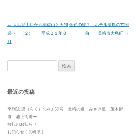
投
←
大浜登山口から稲佐山と天狗
金色の鯱？ ホテル清風の玄関
稿
岩へ （２） 平成２１年８
前 長崎市大鳥町
→
ナ
月
ビ
ゲ
検
ー
索:
シ
ョ
最近の投稿
ン
季刊誌 樂（らく）ra-ku 59号 長崎の道ーみさき道 茂木街
道 浦上街道ー
移転のお知らせ
お知らせ ( 長崎県 )