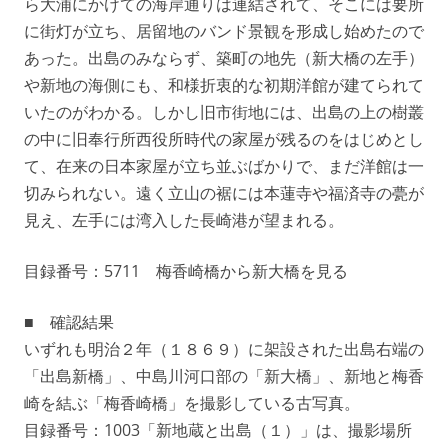
ら大浦にかけての海岸通りは連結されて、そこには要所
に街灯が立ち、居留地のバンド景観を形成し始めたので
あった。出島のみならず、築町の地先（新大橋の左手）
や新地の海側にも、和様折衷的な初期洋館が建てられて
いたのがわかる。しかし旧市街地には、出島の上の樹叢
の中に旧奉行所西役所時代の家屋が残るのをはじめとし
て、在来の日本家屋が立ち並ぶばかりで、まだ洋館は一
切みられない。遠く立山の裾には本蓮寺や福済寺の甍が
見え、左手には湾入した長崎港が望まれる。
目録番号：5711 梅香崎橋から新大橋を見る
■ 確認結果
いずれも明治２年（１８６９）に架設された出島右端の
「出島新橋」、中島川河口部の「新大橋」、新地と梅香
崎を結ぶ「梅香崎橋」を撮影している古写真。
目録番号：1003「新地蔵と出島（１）」は、撮影場所