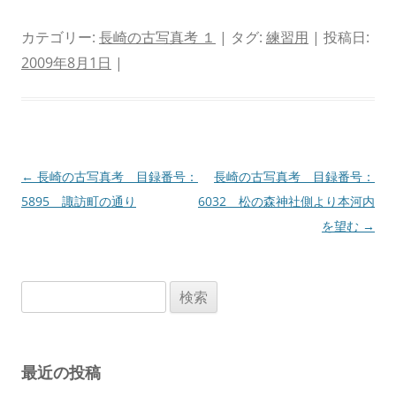
カテゴリー:
長崎の古写真考 １
| タグ:
練習用
| 投稿日:
2009年8月1日
|
投
←
長崎の古写真考 目録番号：
長崎の古写真考 目録番号：
稿
5895 諏訪町の通り
6032 松の森神社側より本河内
ナ
を望む
→
ビ
ゲ
検
ー
索:
シ
ョ
最近の投稿
ン