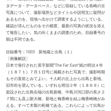
タデータ・データベース」などに収録している長崎の古
写真について、撮影場所などタイトルや説明文に疑問が
あるものを、現地へ出かけて調査するようにしている。
確認が済んだものをその都度、最新の写真の状況を添え
て報告したい。気の向くままの調査のため、目録番号の
順は不同である。
目録番号：1003 新地蔵と出島（１）
〔画像解説〕
日本で発行された英字新聞”The Far East”紙の明治４年
（１８７１）７月１日号に掲載された写真で、撮影時期
もその直前とみてよい。十人町の丘上から出島と新地、
旧市街を望んでいる。いずれも明治２年（１８６９）に
架設された出島右端の出島新橋、中島川河口部の長さ２
７間にも及ぶ新大橋、新地と梅香崎を結ぶ梅香崎橋がみ
える。すべて木製の桁橋である。これらによって出島か