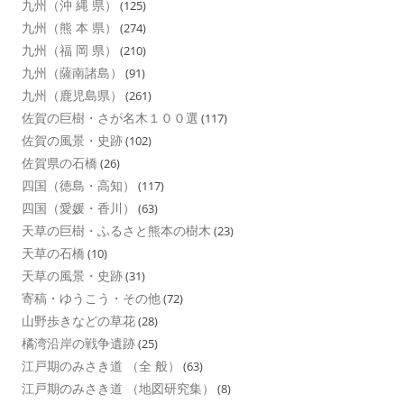
九州（沖 縄 県）
(125)
九州（熊 本 県）
(274)
九州（福 岡 県）
(210)
九州（薩南諸島）
(91)
九州（鹿児島県）
(261)
佐賀の巨樹・さが名木１００選
(117)
佐賀の風景・史跡
(102)
佐賀県の石橋
(26)
四国（徳島・高知）
(117)
四国（愛媛・香川）
(63)
天草の巨樹・ふるさと熊本の樹木
(23)
天草の石橋
(10)
天草の風景・史跡
(31)
寄稿・ゆうこう・その他
(72)
山野歩きなどの草花
(28)
橘湾沿岸の戦争遺跡
(25)
江戸期のみさき道 （全 般）
(63)
江戸期のみさき道 （地図研究集）
(8)