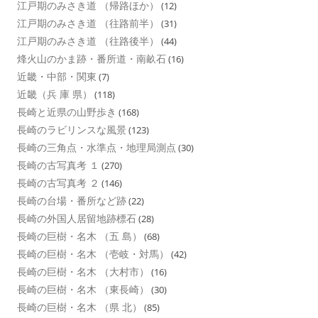
江戸期のみさき道 （帰路ほか）
(12)
江戸期のみさき道 （往路前半）
(31)
江戸期のみさき道 （往路後半）
(44)
烽火山のかま跡・番所道・南畝石
(16)
近畿・中部・関東
(7)
近畿（兵 庫 県）
(118)
長崎と近県の山野歩き
(168)
長崎のラビリンスな風景
(123)
長崎の三角点・水準点・地理局測点
(30)
長崎の古写真考 １
(270)
長崎の古写真考 ２
(146)
長崎の台場・番所など跡
(22)
長崎の外国人居留地跡標石
(28)
長崎の巨樹・名木 （五 島）
(68)
長崎の巨樹・名木 （壱岐・対馬）
(42)
長崎の巨樹・名木 （大村市）
(16)
長崎の巨樹・名木 （東長崎）
(30)
長崎の巨樹・名木 （県 北）
(85)