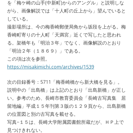
を「梅ケ崎の山手(中新町)からのアングル」と説明しな
がら、画像解説では「十人町の丘上から」望んでいると
している。
撮影場所は、今の梅香崎郵便局角から坂段を上がる。梅
香崎町寄りの十人町「天満宮」近くで写したと思われ
る。架橋年も「明治３年」でなく、画像解説のとおり
「明治２年（１８６９）」である。
この項は次を参照。
https://misakimichi.com/archives/1539
次の目録番号：5711「梅香崎橋から新大橋を見る」。
説明中の「出島橋」は上記のとおり「出島新橋」が正し
い。参考のため、長崎市教育委員会「長崎古写真集 居
留地編」平成１５年刊第３版の１２９頁から、出島新橋
の位置図と別の古写真を載せる。
写真−１５は、長崎大学附属図書館所蔵だが、ＨＰ上で
見つけきれない。