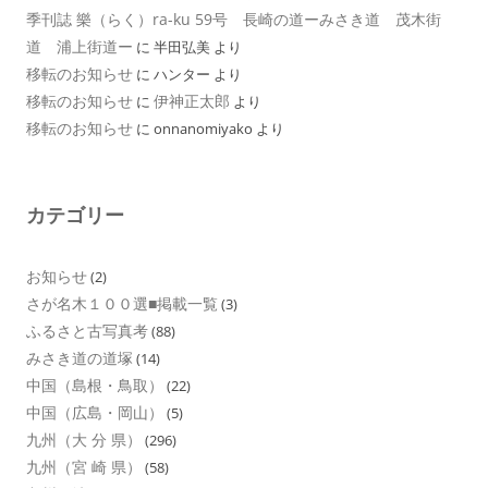
季刊誌 樂（らく）ra-ku 59号 長崎の道ーみさき道 茂木街
道 浦上街道ー
に
半田弘美
より
移転のお知らせ
に
ハンター
より
移転のお知らせ
伊神正太郎
に
より
移転のお知らせ
に
onnanomiyako
より
カテゴリー
お知らせ
(2)
さが名木１００選■掲載一覧
(3)
ふるさと古写真考
(88)
みさき道の道塚
(14)
中国（島根・鳥取）
(22)
中国（広島・岡山）
(5)
九州（大 分 県）
(296)
九州（宮 崎 県）
(58)