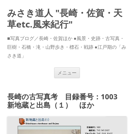
みさき道人 "長崎・佐賀・天
草etc.風来紀行"
■写真ブログ／長崎・佐賀ほか ●風景・史跡・古写真・
巨樹・石橋・滝・山野歩き・標石・戦跡 ●江戸期の「み
さき道」
コ
メニュー
ン
テ
ン
ツ
へ
長崎の古写真考 目録番号：1003
ス
キ
新地蔵と出島（１） ほか
ッ
プ