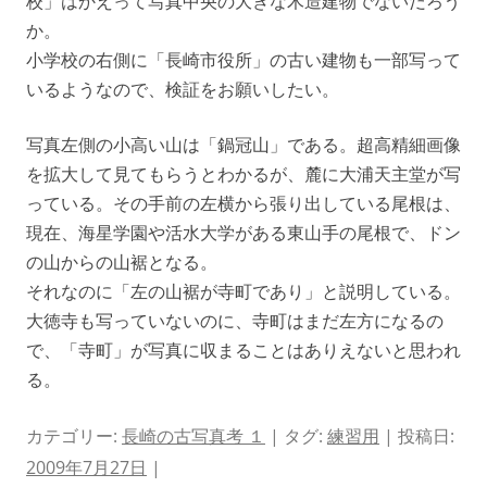
校」はかえって写真中央の大きな木造建物でないだろう
か。
小学校の右側に「長崎市役所」の古い建物も一部写って
いるようなので、検証をお願いしたい。
写真左側の小高い山は「鍋冠山」である。超高精細画像
を拡大して見てもらうとわかるが、麓に大浦天主堂が写
っている。その手前の左横から張り出している尾根は、
現在、海星学園や活水大学がある東山手の尾根で、ドン
の山からの山裾となる。
それなのに「左の山裾が寺町であり」と説明している。
大徳寺も写っていないのに、寺町はまだ左方になるの
で、「寺町」が写真に収まることはありえないと思われ
る。
カテゴリー:
長崎の古写真考 １
| タグ:
練習用
| 投稿日:
2009年7月27日
|