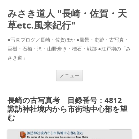
みさき道人 "長崎・佐賀・天
草etc.風来紀行"
■写真ブログ／長崎・佐賀ほか ●風景・史跡・古写真・
巨樹・石橋・滝・山野歩き・標石・戦跡 ●江戸期の「み
さき道」
コ
メニュー
ン
テ
ン
ツ
へ
長崎の古写真考 目録番号：4812
ス
キ
諏訪神社境内から市街地中心部を望
ッ
プ
む