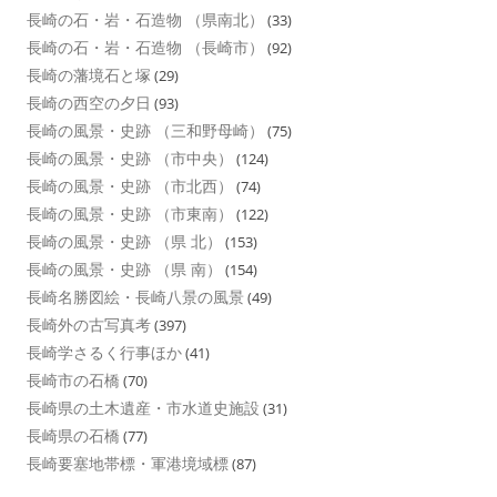
長崎の石・岩・石造物 （県南北）
(33)
長崎の石・岩・石造物 （長崎市）
(92)
長崎の藩境石と塚
(29)
長崎の西空の夕日
(93)
長崎の風景・史跡 （三和野母崎）
(75)
長崎の風景・史跡 （市中央）
(124)
長崎の風景・史跡 （市北西）
(74)
長崎の風景・史跡 （市東南）
(122)
長崎の風景・史跡 （県 北）
(153)
長崎の風景・史跡 （県 南）
(154)
長崎名勝図絵・長崎八景の風景
(49)
長崎外の古写真考
(397)
長崎学さるく行事ほか
(41)
長崎市の石橋
(70)
長崎県の土木遺産・市水道史施設
(31)
長崎県の石橋
(77)
長崎要塞地帯標・軍港境域標
(87)