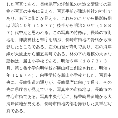
した写真である。長崎県庁の洋館風の木造２階建ての建
物が写真の中央に見える。写真手前が諏訪神社の社杜で
あり、右下に街灯が見える。これらのことから撮影時期
は明治１０年（１８７７）後半から明治２０年（１８８
７）代中期と思われる。この写真の特徴は、長崎の市街
地を、諏訪神社と県庁を結ぶ、長崎市街地の骨格から撮
影したところである。左の山裾が寺町であり、右の海岸
線が大波止から浦五島町である。林の下の規模の大きな
建物は、勝山小学校である。明治６年（１８７３）３
月、第１番小学向明学校が勝山町に創設された。明治７
年（１８７４）、向明学校を勝山小学校とした。写真中
央に、長崎街道の通りが、長崎県庁に向けて通り、その
先に県庁舎が見えている。写真左の市街地は、長崎市の
中心市街である。写真中央付近に、梅香崎居留地から大
浦居留地が見える。長崎市街地内部を撮影した貴重な写
真である。