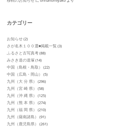
移転のお知らせ
に
onnanomiyako
より
カテゴリー
お知らせ
(2)
さが名木１００選■掲載一覧
(3)
ふるさと古写真考
(88)
みさき道の道塚
(14)
中国（島根・鳥取）
(22)
中国（広島・岡山）
(5)
九州（大 分 県）
(296)
九州（宮 崎 県）
(58)
九州（沖 縄 県）
(125)
九州（熊 本 県）
(274)
九州（福 岡 県）
(210)
九州（薩南諸島）
(91)
九州（鹿児島県）
(261)