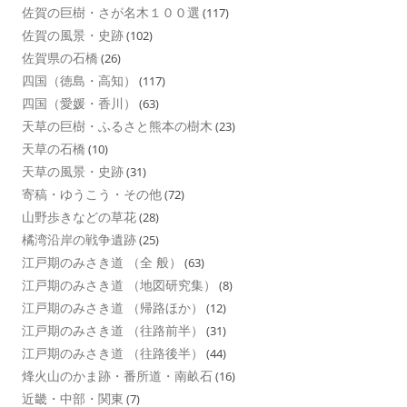
佐賀の巨樹・さが名木１００選
(117)
佐賀の風景・史跡
(102)
佐賀県の石橋
(26)
四国（徳島・高知）
(117)
四国（愛媛・香川）
(63)
天草の巨樹・ふるさと熊本の樹木
(23)
天草の石橋
(10)
天草の風景・史跡
(31)
寄稿・ゆうこう・その他
(72)
山野歩きなどの草花
(28)
橘湾沿岸の戦争遺跡
(25)
江戸期のみさき道 （全 般）
(63)
江戸期のみさき道 （地図研究集）
(8)
江戸期のみさき道 （帰路ほか）
(12)
江戸期のみさき道 （往路前半）
(31)
江戸期のみさき道 （往路後半）
(44)
烽火山のかま跡・番所道・南畝石
(16)
近畿・中部・関東
(7)