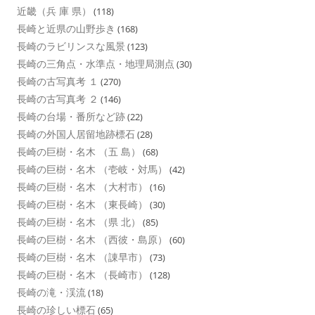
近畿（兵 庫 県）
(118)
長崎と近県の山野歩き
(168)
長崎のラビリンスな風景
(123)
長崎の三角点・水準点・地理局測点
(30)
長崎の古写真考 １
(270)
長崎の古写真考 ２
(146)
長崎の台場・番所など跡
(22)
長崎の外国人居留地跡標石
(28)
長崎の巨樹・名木 （五 島）
(68)
長崎の巨樹・名木 （壱岐・対馬）
(42)
長崎の巨樹・名木 （大村市）
(16)
長崎の巨樹・名木 （東長崎）
(30)
長崎の巨樹・名木 （県 北）
(85)
長崎の巨樹・名木 （西彼・島原）
(60)
長崎の巨樹・名木 （諌早市）
(73)
長崎の巨樹・名木 （長崎市）
(128)
長崎の滝・渓流
(18)
長崎の珍しい標石
(65)