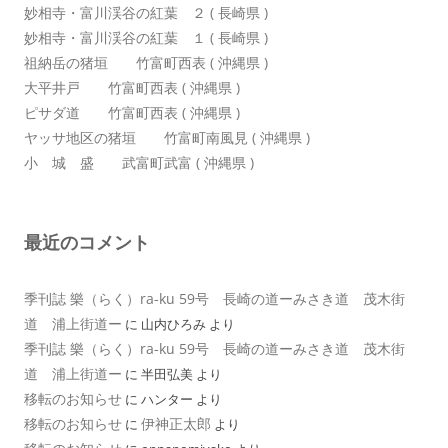
妙相寺・富川渓谷の紅葉 ２ ( 長崎県 )
妙相寺・富川渓谷の紅葉 １ ( 長崎県 )
祖納岳の猪垣 竹富町西表 ( 沖縄県 )
大平井戸 竹富町西表 ( 沖縄県 )
ピサダ道 竹富町西表 ( 沖縄県 )
ヤッサ地区の猪垣 竹富町南風見 ( 沖縄県 )
小 城 盛 武富町武富 ( 沖縄県 )
最近のコメント
季刊誌 樂（らく）ra-ku 59号 長崎の道ーみさき道 茂木街
道 浦上街道ー
に
山内ひろみ
より
季刊誌 樂（らく）ra-ku 59号 長崎の道ーみさき道 茂木街
道 浦上街道ー
に
半田弘美
より
移転のお知らせ
に
ハンター
より
移転のお知らせ
伊神正太郎
に
より