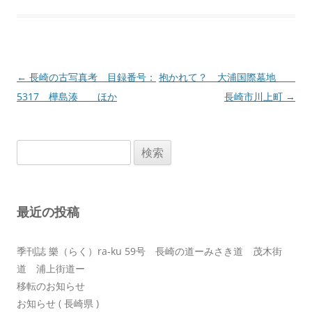
投
←
長崎の古写真考 目録番号：
抱かれて？ 大浦国際墓地
稿
5317 樺島湊 ほか
長崎市川上町
→
ナ
ビ
検
ゲ
索:
ー
シ
最近の投稿
ョ
ン
季刊誌 樂（らく）ra-ku 59号 長崎の道ーみさき道 茂木街
道 浦上街道ー
移転のお知らせ
お知らせ ( 長崎県 )