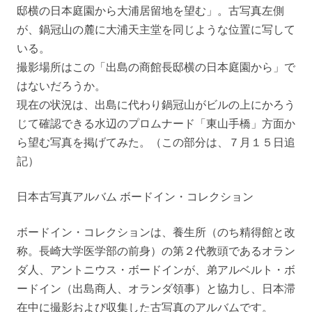
邸横の日本庭園から大浦居留地を望む」。古写真左側
が、鍋冠山の麓に大浦天主堂を同じような位置に写して
いる。
撮影場所はこの「出島の商館長邸横の日本庭園から」で
はないだろうか。
現在の状況は、出島に代わり鍋冠山がビルの上にかろう
じて確認できる水辺のプロムナード「東山手橋」方面か
ら望む写真を掲げてみた。（この部分は、７月１５日追
記）
日本古写真アルバム ボードイン・コレクション
ボードイン・コレクションは、養生所（のち精得館と改
称。長崎大学医学部の前身）の第２代教頭であるオラン
ダ人、アントニウス・ボードインが、弟アルベルト・ボ
ードイン（出島商人、オランダ領事）と協力し、日本滞
在中に撮影および収集した古写真のアルバムです。