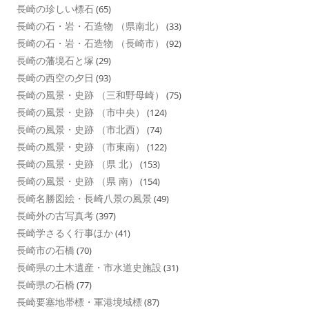
長崎の珍しい標石
(65)
長崎の石・岩・石造物 （県南北）
(33)
長崎の石・岩・石造物 （長崎市）
(92)
長崎の藩境石と塚
(29)
長崎の西空の夕日
(93)
長崎の風景・史跡 （三和野母崎）
(75)
長崎の風景・史跡 （市中央）
(124)
長崎の風景・史跡 （市北西）
(74)
長崎の風景・史跡 （市東南）
(122)
長崎の風景・史跡 （県 北）
(153)
長崎の風景・史跡 （県 南）
(154)
長崎名勝図絵・長崎八景の風景
(49)
長崎外の古写真考
(397)
長崎学さるく行事ほか
(41)
長崎市の石橋
(70)
長崎県の土木遺産・市水道史施設
(31)
長崎県の石橋
(77)
長崎要塞地帯標・軍港境域標
(87)