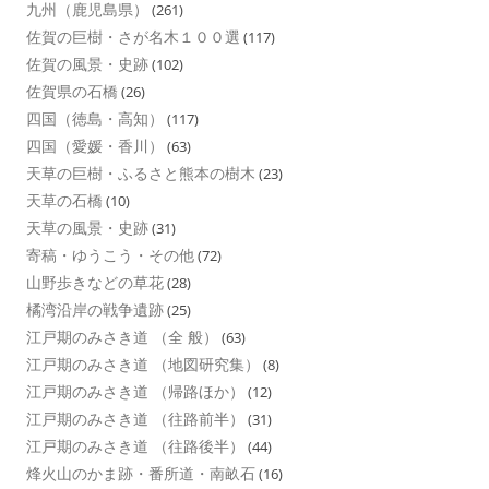
九州（鹿児島県）
(261)
佐賀の巨樹・さが名木１００選
(117)
佐賀の風景・史跡
(102)
佐賀県の石橋
(26)
四国（徳島・高知）
(117)
四国（愛媛・香川）
(63)
天草の巨樹・ふるさと熊本の樹木
(23)
天草の石橋
(10)
天草の風景・史跡
(31)
寄稿・ゆうこう・その他
(72)
山野歩きなどの草花
(28)
橘湾沿岸の戦争遺跡
(25)
江戸期のみさき道 （全 般）
(63)
江戸期のみさき道 （地図研究集）
(8)
江戸期のみさき道 （帰路ほか）
(12)
江戸期のみさき道 （往路前半）
(31)
江戸期のみさき道 （往路後半）
(44)
烽火山のかま跡・番所道・南畝石
(16)