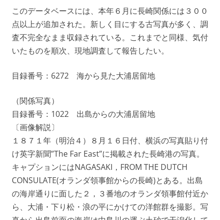
このデータベースには、本年６月に長崎関係には３００
点以上が追加された。新しく目にする古写真が多く、調
査不完全なまま収録されている。これまでと同様、気付
いたものを順次、現地調査して報告したい。
目録番号：6272 海から見た大浦居留地
（関係写真）
目録番号：1022 出島からの大浦居留地
〔画像解説〕
１８７１年（明治４）８月１６日付、横浜の写真貼り付
け英字新聞”The Far East”に掲載された長崎港の写真。
キャプションにはNAGASAKI，FROM THE DUTCH
CONSULATE(オランダ領事館からの長崎)とある。出島
の海岸通りに面した２，３番地のオランダ領事館付近か
ら、大浦・下り松・浪の平にかけての洋館群を撮影。写
真から出島前面の海岸は中島川の運ぶ土砂で干潟化して