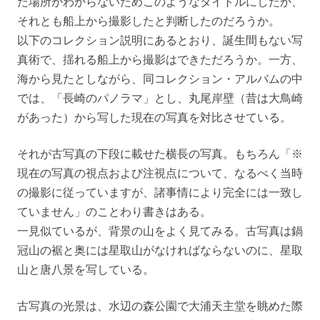
た場所がわからないためこのようなタイトルにしたか、
それとも船上から撮影したと判断したのだろうか。
以下のコレクション説明にあるとおり、誕生間もない写
真術で、揺れる船上から撮影はできただろうか。一方、
海から見たとしながら、同コレクション・アルバムの中
では、「長崎のパノラマ」とし、丸尾岸壁（昔は大鳥崎
があった）から写した現在の写真を対比させている。
それが古写真の下段に載せた横長の写真。もちろん「※
現在の写真の視点および注視点について、なるべく当時
の撮影に従っていますが、諸事情により完全には一致し
ていません」のことわり書きはある。
一見似ているが、背景の山をよく見てみる。古写真は鍋
冠山の裾と奥には星取山がなければならないのに、星取
山と唐八景を写している。
古写真の光景は、水辺の森公園で大浦天主堂を眺めた際