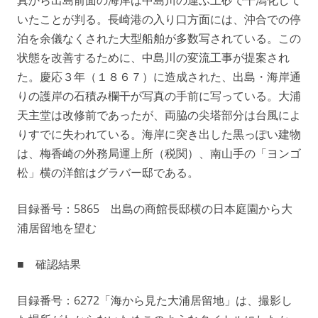
いたことが判る。長崎港の入り口方面には、沖合での停
泊を余儀なくされた大型船舶が多数写されている。この
状態を改善するために、中島川の変流工事が提案され
た。慶応３年（１８６７）に造成された、出島・海岸通
りの護岸の石積み欄干が写真の手前に写っている。大浦
天主堂は改修前であったが、両脇の尖塔部分は台風によ
りすでに失われている。海岸に突き出した黒っぽい建物
は、梅香崎の外務局運上所（税関）、南山手の「ヨンゴ
松」横の洋館はグラバー邸である。
目録番号：5865 出島の商館長邸横の日本庭園から大
浦居留地を望む
■ 確認結果
目録番号：6272「海から見た大浦居留地」は、撮影し