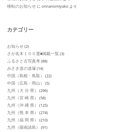
移転のお知らせ
に
onnanomiyako
より
カテゴリー
お知らせ
(2)
さが名木１００選■掲載一覧
(3)
ふるさと古写真考
(88)
みさき道の道塚
(14)
中国（島根・鳥取）
(22)
中国（広島・岡山）
(5)
九州（大 分 県）
(296)
九州（宮 崎 県）
(58)
九州（沖 縄 県）
(125)
九州（熊 本 県）
(274)
九州（福 岡 県）
(210)
九州（薩南諸島）
(91)