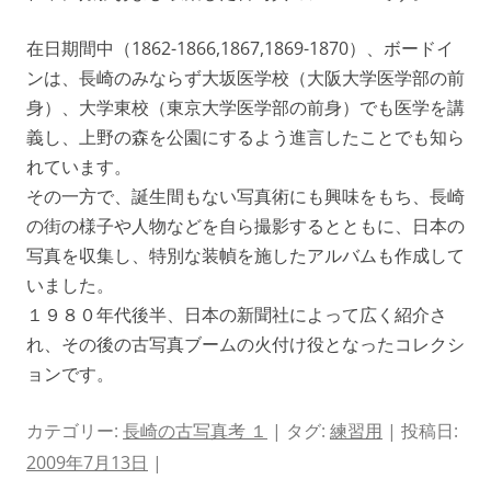
在日期間中（1862-1866,1867,1869-1870）、ボードイ
ンは、長崎のみならず大坂医学校（大阪大学医学部の前
身）、大学東校（東京大学医学部の前身）でも医学を講
義し、上野の森を公園にするよう進言したことでも知ら
れています。
その一方で、誕生間もない写真術にも興味をもち、長崎
の街の様子や人物などを自ら撮影するとともに、日本の
写真を収集し、特別な装幀を施したアルバムも作成して
いました。
１９８０年代後半、日本の新聞社によって広く紹介さ
れ、その後の古写真ブームの火付け役となったコレクシ
ョンです。
カテゴリー:
長崎の古写真考 １
| タグ:
練習用
| 投稿日:
2009年7月13日
|