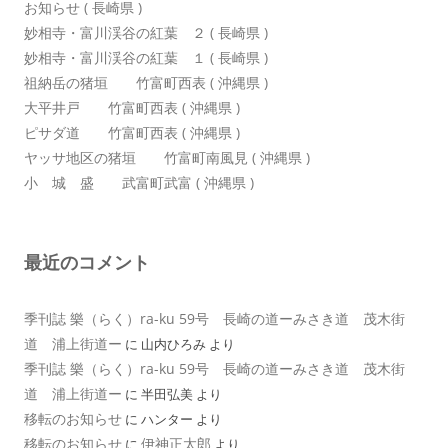
お知らせ ( 長崎県 )
妙相寺・富川渓谷の紅葉 ２ ( 長崎県 )
妙相寺・富川渓谷の紅葉 １ ( 長崎県 )
祖納岳の猪垣 竹富町西表 ( 沖縄県 )
大平井戸 竹富町西表 ( 沖縄県 )
ピサダ道 竹富町西表 ( 沖縄県 )
ヤッサ地区の猪垣 竹富町南風見 ( 沖縄県 )
小 城 盛 武富町武富 ( 沖縄県 )
最近のコメント
季刊誌 樂（らく）ra-ku 59号 長崎の道ーみさき道 茂木街
道 浦上街道ー
に
山内ひろみ
より
季刊誌 樂（らく）ra-ku 59号 長崎の道ーみさき道 茂木街
道 浦上街道ー
に
半田弘美
より
移転のお知らせ
に
ハンター
より
移転のお知らせ
伊神正太郎
に
より