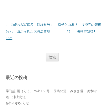
投
←
長崎の古写真考 目録番号：
獅子と白象？ 福済寺の鐘楼
稿
6273 山から見た大浦居留地
門 長崎市筑後町
→
ナ
ほか
ビ
ゲ
検
ー
索:
シ
ョ
最近の投稿
ン
季刊誌 樂（らく）ra-ku 59号 長崎の道ーみさき道 茂木街
道 浦上街道ー
移転のお知らせ