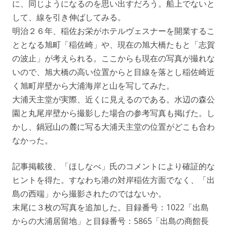
に、同じようになるのを思い出すだろう。船上でないと
して、線を引き伸ばしてみる。
明治２６年、稲佐お栄がホテルヴェスナーを開業するこ
ととなる旭町「稲佐崎」や、現在の旭大橋たもと「志賀
の波止」が考えられる。ここからも現在の写真が撮れな
いので、旭大橋の高い位置からと目線を落とし稲佐崎近
く旭町岸壁から大浦海岸と山を写してみた。
大浦天主堂が実際、近くに見えるのである。水辺の森公
園と丸尾岸壁から撮影した場合の参考写真も掲げた。し
かし、鍋冠山の麓に写る大浦天主堂の位置がどこも合わ
なかった。
記事掲載後、「ほしなべ」氏のコメントにより確証的な
ヒントを得た。すなわち港の対岸稲佐方面でなく、「出
島の西端」から撮影されたのではないか。
末尾に３枚の写真を追加した。目録番号：1022「出島
からの大浦居留地」と目録番号：5865「出島の商館長