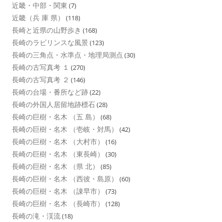
近畿・中部・関東
(7)
近畿（兵 庫 県）
(118)
長崎と近県の山野歩き
(168)
長崎のラビリンスな風景
(123)
長崎の三角点・水準点・地理局測点
(30)
長崎の古写真考 １
(270)
長崎の古写真考 ２
(146)
長崎の台場・番所など跡
(22)
長崎の外国人居留地跡標石
(28)
長崎の巨樹・名木 （五 島）
(68)
長崎の巨樹・名木 （壱岐・対馬）
(42)
長崎の巨樹・名木 （大村市）
(16)
長崎の巨樹・名木 （東長崎）
(30)
長崎の巨樹・名木 （県 北）
(85)
長崎の巨樹・名木 （西彼・島原）
(60)
長崎の巨樹・名木 （諌早市）
(73)
長崎の巨樹・名木 （長崎市）
(128)
長崎の滝・渓流
(18)