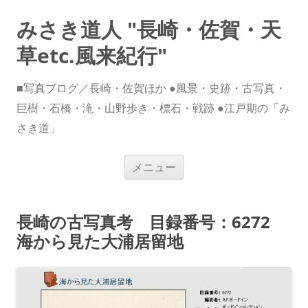
みさき道人 "長崎・佐賀・天
草etc.風来紀行"
■写真ブログ／長崎・佐賀ほか ●風景・史跡・古写真・
巨樹・石橋・滝・山野歩き・標石・戦跡 ●江戸期の「み
さき道」
コ
メニュー
ン
テ
ン
ツ
へ
長崎の古写真考 目録番号：6272
ス
キ
海から見た大浦居留地
ッ
プ