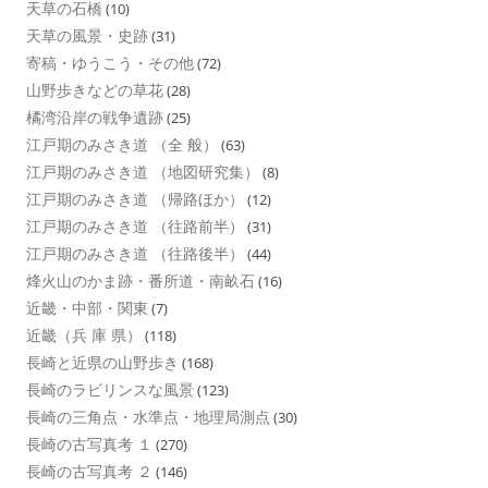
天草の石橋
(10)
天草の風景・史跡
(31)
寄稿・ゆうこう・その他
(72)
山野歩きなどの草花
(28)
橘湾沿岸の戦争遺跡
(25)
江戸期のみさき道 （全 般）
(63)
江戸期のみさき道 （地図研究集）
(8)
江戸期のみさき道 （帰路ほか）
(12)
江戸期のみさき道 （往路前半）
(31)
江戸期のみさき道 （往路後半）
(44)
烽火山のかま跡・番所道・南畝石
(16)
近畿・中部・関東
(7)
近畿（兵 庫 県）
(118)
長崎と近県の山野歩き
(168)
長崎のラビリンスな風景
(123)
長崎の三角点・水準点・地理局測点
(30)
長崎の古写真考 １
(270)
長崎の古写真考 ２
(146)