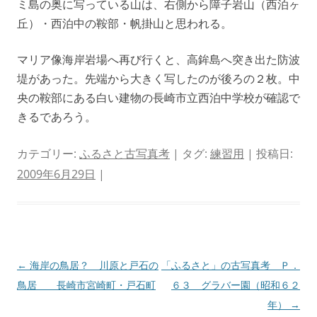
ミ島の奥に写っている山は、右側から障子岩山（西泊ヶ
丘）・西泊中の鞍部・帆掛山と思われる。
マリア像海岸岩場へ再び行くと、高鉾島へ突き出た防波
堤があった。先端から大きく写したのが後ろの２枚。中
央の鞍部にある白い建物の長崎市立西泊中学校が確認で
きるであろう。
カテゴリー:
ふるさと古写真考
| タグ:
練習用
| 投稿日:
2009年6月29日
|
投
←
海岸の鳥居？ 川原と戸石の
「ふるさと」の古写真考 Ｐ．
稿
鳥居 長崎市宮崎町・戸石町
６３ グラバー園（昭和６２
ナ
年）
→