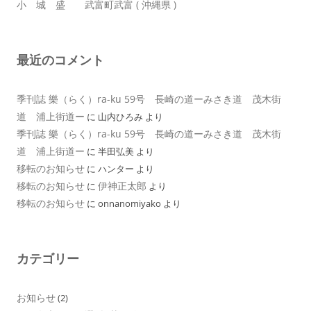
小 城 盛 武富町武富 ( 沖縄県 )
最近のコメント
季刊誌 樂（らく）ra-ku 59号 長崎の道ーみさき道 茂木街
道 浦上街道ー
に
山内ひろみ
より
季刊誌 樂（らく）ra-ku 59号 長崎の道ーみさき道 茂木街
道 浦上街道ー
に
半田弘美
より
移転のお知らせ
に
ハンター
より
移転のお知らせ
伊神正太郎
に
より
移転のお知らせ
に
onnanomiyako
より
カテゴリー
お知らせ
(2)