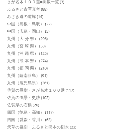
さが名木１００選■掲載一覧
(3)
ふるさと古写真考
(88)
みさき道の道塚
(14)
中国（島根・鳥取）
(22)
中国（広島・岡山）
(5)
九州（大 分 県）
(296)
九州（宮 崎 県）
(58)
九州（沖 縄 県）
(125)
九州（熊 本 県）
(274)
九州（福 岡 県）
(210)
九州（薩南諸島）
(91)
九州（鹿児島県）
(261)
佐賀の巨樹・さが名木１００選
(117)
佐賀の風景・史跡
(102)
佐賀県の石橋
(26)
四国（徳島・高知）
(117)
四国（愛媛・香川）
(63)
天草の巨樹・ふるさと熊本の樹木
(23)