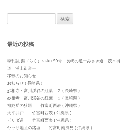
ビ
ゲ
検
ー
索:
シ
ョ
最近の投稿
ン
季刊誌 樂（らく）ra-ku 59号 長崎の道ーみさき道 茂木街
道 浦上街道ー
移転のお知らせ
お知らせ ( 長崎県 )
妙相寺・富川渓谷の紅葉 ２ ( 長崎県 )
妙相寺・富川渓谷の紅葉 １ ( 長崎県 )
祖納岳の猪垣 竹富町西表 ( 沖縄県 )
大平井戸 竹富町西表 ( 沖縄県 )
ピサダ道 竹富町西表 ( 沖縄県 )
ヤッサ地区の猪垣 竹富町南風見 ( 沖縄県 )