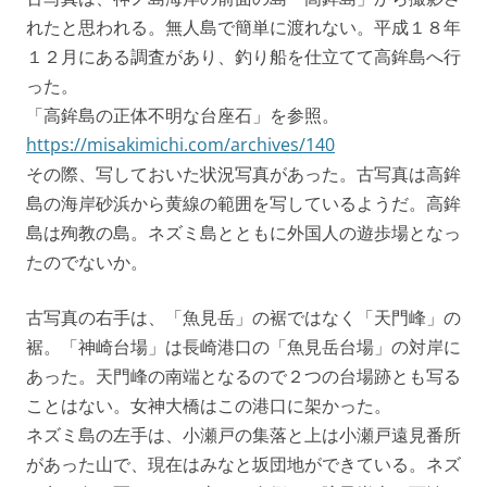
れたと思われる。無人島で簡単に渡れない。平成１８年
１２月にある調査があり、釣り船を仕立てて高鉾島へ行
った。
「高鉾島の正体不明な台座石」を参照。
https://misakimichi.com/archives/140
その際、写しておいた状況写真があった。古写真は高鉾
島の海岸砂浜から黄線の範囲を写しているようだ。高鉾
島は殉教の島。ネズミ島とともに外国人の遊歩場となっ
たのでないか。
古写真の右手は、「魚見岳」の裾ではなく「天門峰」の
裾。「神崎台場」は長崎港口の「魚見岳台場」の対岸に
あった。天門峰の南端となるので２つの台場跡とも写る
ことはない。女神大橋はこの港口に架かった。
ネズミ島の左手は、小瀬戸の集落と上は小瀬戸遠見番所
があった山で、現在はみなと坂団地ができている。ネズ