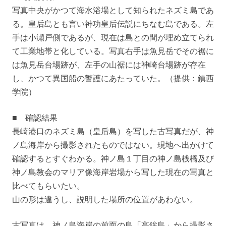
写真中央がかつて海水浴場として知られたネズミ島であ
る。皇后島とも言い神功皇后伝説にちなむ島である。左
手は小瀬戸側であるが、現在は島との間が埋め立てられ
て工業地帯と化している。写真右手は魚見岳でその裾に
は魚見岳台場跡が、左手の山裾には神崎台場跡が存在
し、かつて異国船の警護にあたっていた。（提供：鎮西
学院）
■ 確認結果
長崎港口のネズミ島（皇后島）を写した古写真だが、神
ノ島海岸から撮影されたものではない。現地へ出かけて
確認するとすぐわかる。神ノ島１丁目の神ノ島桟橋及び
神ノ島教会のマリア像海岸岩場から写した現在の写真と
比べてもらいたい。
山の形は違うし、説明した場所の位置があわない。
古写真は、神ノ島海岸の前面の島「高鉾島」から撮影さ