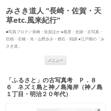
みさき道人 "長崎・佐賀・天
草etc.風来紀行"
■写真ブログ／長崎・佐賀ほか ●風景・史跡・古写真・
巨樹・石橋・滝・山野歩き・標石・戦跡 ●江戸期の「み
さき道」
コ
メニュー
ン
テ
ン
ツ
へ
「ふるさと」の古写真考 Ｐ．８
ス
キ
６ ネズミ島と神ノ島海岸（神ノ島
ッ
プ
１丁目・明治２０年代）