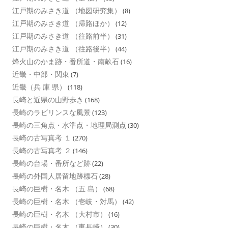
江戸期のみさき道 （地図研究集）
(8)
江戸期のみさき道 （帰路ほか）
(12)
江戸期のみさき道 （往路前半）
(31)
江戸期のみさき道 （往路後半）
(44)
烽火山のかま跡・番所道・南畝石
(16)
近畿・中部・関東
(7)
近畿（兵 庫 県）
(118)
長崎と近県の山野歩き
(168)
長崎のラビリンスな風景
(123)
長崎の三角点・水準点・地理局測点
(30)
長崎の古写真考 １
(270)
長崎の古写真考 ２
(146)
長崎の台場・番所など跡
(22)
長崎の外国人居留地跡標石
(28)
長崎の巨樹・名木 （五 島）
(68)
長崎の巨樹・名木 （壱岐・対馬）
(42)
長崎の巨樹・名木 （大村市）
(16)
長崎の巨樹・名木 （東長崎）
(30)