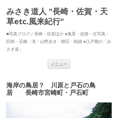
みさき道人 "長崎・佐賀・天
草etc.風来紀行"
■写真ブログ／長崎・佐賀ほか ●風景・史跡・古写真・
巨樹・石橋・滝・山野歩き・標石・戦跡 ●江戸期の「み
さき道」
コ
メニュー
ン
テ
ン
ツ
へ
海岸の鳥居？ 川原と戸石の鳥
ス
キ
居 長崎市宮崎町・戸石町
ッ
プ