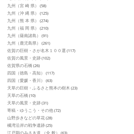
九州（宮 崎 県）
(58)
九州（沖 縄 県）
(125)
九州（熊 本 県）
(274)
九州（福 岡 県）
(210)
九州（薩南諸島）
(91)
九州（鹿児島県）
(261)
佐賀の巨樹・さが名木１００選
(117)
佐賀の風景・史跡
(102)
佐賀県の石橋
(26)
四国（徳島・高知）
(117)
四国（愛媛・香川）
(63)
天草の巨樹・ふるさと熊本の樹木
(23)
天草の石橋
(10)
天草の風景・史跡
(31)
寄稿・ゆうこう・その他
(72)
山野歩きなどの草花
(28)
橘湾沿岸の戦争遺跡
(25)
江戸期のみさき道 （全 般）
(63)