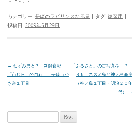
５〜６）。
カテゴリー:
長崎のラビリンスな風景
| タグ:
練習用
|
投稿日:
2009年6月29日
|
投
←
ねずみ男石？ 新鮮食彩
「ふるさと」の古写真考 Ｐ．
稿
「市むら」の門石 長崎市か
８６ ネズミ島と神ノ島海岸
ナ
き道１丁目
（神ノ島１丁目・明治２０年
ビ
代）
→
ゲ
ー
検
シ
索:
ョ
ン