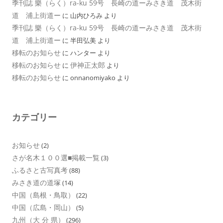
季刊誌 樂（らく）ra-ku 59号 長崎の道ーみさき道 茂木街
道 浦上街道ー
に
山内ひろみ
より
季刊誌 樂（らく）ra-ku 59号 長崎の道ーみさき道 茂木街
道 浦上街道ー
に
半田弘美
より
移転のお知らせ
に
ハンター
より
移転のお知らせ
伊神正太郎
に
より
移転のお知らせ
に
onnanomiyako
より
カテゴリー
お知らせ
(2)
さが名木１００選■掲載一覧
(3)
ふるさと古写真考
(88)
みさき道の道塚
(14)
中国（島根・鳥取）
(22)
中国（広島・岡山）
(5)
九州（大 分 県）
(296)