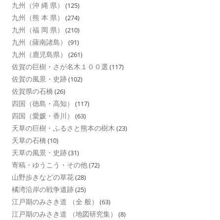
九州（沖 縄 県）
(125)
九州（熊 本 県）
(274)
九州（福 岡 県）
(210)
九州（薩南諸島）
(91)
九州（鹿児島県）
(261)
佐賀の巨樹・さが名木１００選
(117)
佐賀の風景・史跡
(102)
佐賀県の石橋
(26)
四国（徳島・高知）
(117)
四国（愛媛・香川）
(63)
天草の巨樹・ふるさと熊本の樹木
(23)
天草の石橋
(10)
天草の風景・史跡
(31)
寄稿・ゆうこう・その他
(72)
山野歩きなどの草花
(28)
橘湾沿岸の戦争遺跡
(25)
江戸期のみさき道 （全 般）
(63)
江戸期のみさき道 （地図研究集）
(8)