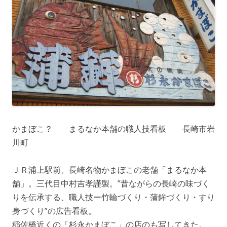
かまぼこ？ まるなか本舗の職人技看板 長崎市岩
川町
ＪＲ浦上駅前、長崎名物かまぼこの老舗「まるなか本
舗」。三代目中村吉孝謹製。”昔ながらの長崎の味づく
りを伝承する、職人技ー竹輪づくり・蒲鉾づくり・すり
身づくり”の広告看板。
稲佐橋近くの「杉永かまぼこ」の店のも写してきた。