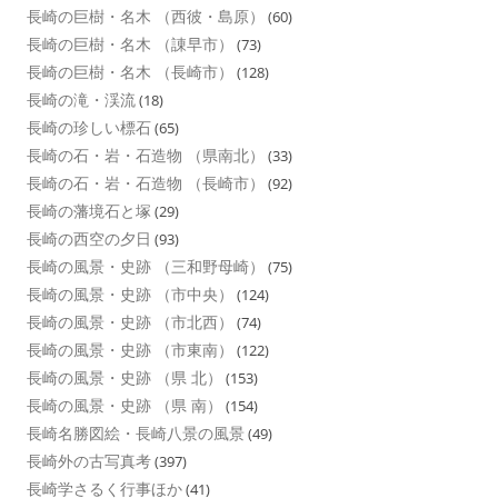
長崎の巨樹・名木 （西彼・島原）
(60)
長崎の巨樹・名木 （諌早市）
(73)
長崎の巨樹・名木 （長崎市）
(128)
長崎の滝・渓流
(18)
長崎の珍しい標石
(65)
長崎の石・岩・石造物 （県南北）
(33)
長崎の石・岩・石造物 （長崎市）
(92)
長崎の藩境石と塚
(29)
長崎の西空の夕日
(93)
長崎の風景・史跡 （三和野母崎）
(75)
長崎の風景・史跡 （市中央）
(124)
長崎の風景・史跡 （市北西）
(74)
長崎の風景・史跡 （市東南）
(122)
長崎の風景・史跡 （県 北）
(153)
長崎の風景・史跡 （県 南）
(154)
長崎名勝図絵・長崎八景の風景
(49)
長崎外の古写真考
(397)
長崎学さるく行事ほか
(41)