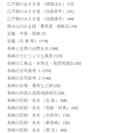
江戸期のみさき道 （帰路ほか）
(12)
江戸期のみさき道 （往路前半）
(31)
江戸期のみさき道 （往路後半）
(44)
烽火山のかま跡・番所道・南畝石
(16)
近畿・中部・関東
(7)
近畿（兵 庫 県）
(118)
長崎と近県の山野歩き
(168)
長崎のラビリンスな風景
(123)
長崎の三角点・水準点・地理局測点
(30)
長崎の古写真考 １
(270)
長崎の古写真考 ２
(146)
長崎の台場・番所など跡
(22)
長崎の外国人居留地跡標石
(28)
長崎の巨樹・名木 （五 島）
(68)
長崎の巨樹・名木 （壱岐・対馬）
(42)
長崎の巨樹・名木 （大村市）
(16)
長崎の巨樹・名木 （東長崎）
(30)
長崎の巨樹・名木 （県 北）
(85)