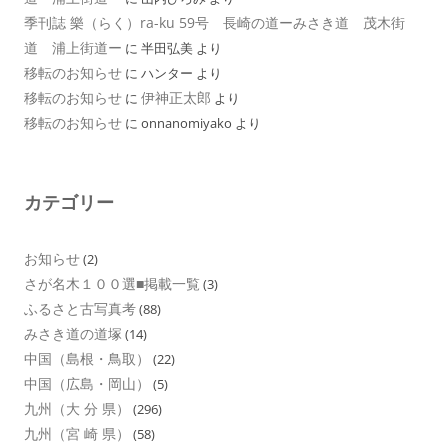
季刊誌 樂（らく）ra-ku 59号 長崎の道ーみさき道 茂木街
道 浦上街道ー
に
半田弘美
より
移転のお知らせ
に
ハンター
より
移転のお知らせ
伊神正太郎
に
より
移転のお知らせ
に
onnanomiyako
より
カテゴリー
お知らせ
(2)
さが名木１００選■掲載一覧
(3)
ふるさと古写真考
(88)
みさき道の道塚
(14)
中国（島根・鳥取）
(22)
中国（広島・岡山）
(5)
九州（大 分 県）
(296)
九州（宮 崎 県）
(58)