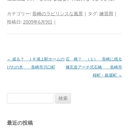
カテゴリー:
長崎のラビリンスな風景
| タグ:
練習用
|
投稿日:
2009年6月9日
|
投
←
成る？ ＪＲ浦上駅ホームの
石 橋？ （１） 長崎に残る
稿
びわの木 長崎市川口町
煉瓦造アーチ式石橋 長崎市
ナ
桜町・銀屋町
→
ビ
ゲ
検
ー
索:
シ
ョ
最近の投稿
ン