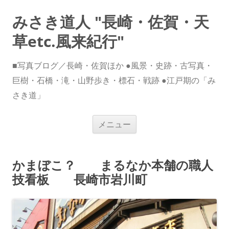
みさき道人 "長崎・佐賀・天
草etc.風来紀行"
■写真ブログ／長崎・佐賀ほか ●風景・史跡・古写真・
巨樹・石橋・滝・山野歩き・標石・戦跡 ●江戸期の「み
さき道」
コ
メニュー
ン
テ
ン
ツ
へ
かまぼこ？ まるなか本舗の職人
ス
キ
技看板 長崎市岩川町
ッ
プ