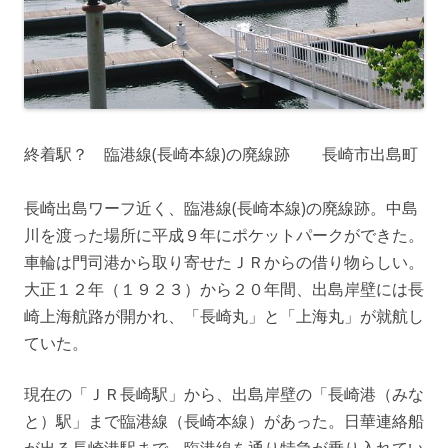
終着駅？ 臨港線(長崎本線)の廃線跡 長崎市出島町
長崎出島ワーフ近く、臨港線(長崎本線)の廃線跡。中島
川を渡った場所に平成９年にポケットパークができた。
車輪は門司港から取り寄せたＪＲからの借り物らしい。
大正１２年（１９２３）から２０年間、出島岸壁には長
崎上海航路が開かれ、「長崎丸」と「上海丸」が就航し
ていた。
現在の「ＪＲ長崎駅」から、出島岸壁の「長崎港（みな
と）駅」まで臨港線（長崎本線）があった。日華連絡船