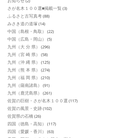
お知らせ
(2)
さが名木１００選■掲載一覧
(3)
ふるさと古写真考
(88)
みさき道の道塚
(14)
中国（島根・鳥取）
(22)
中国（広島・岡山）
(5)
九州（大 分 県）
(296)
九州（宮 崎 県）
(58)
九州（沖 縄 県）
(125)
九州（熊 本 県）
(274)
九州（福 岡 県）
(210)
九州（薩南諸島）
(91)
九州（鹿児島県）
(261)
佐賀の巨樹・さが名木１００選
(117)
佐賀の風景・史跡
(102)
佐賀県の石橋
(26)
四国（徳島・高知）
(117)
四国（愛媛・香川）
(63)