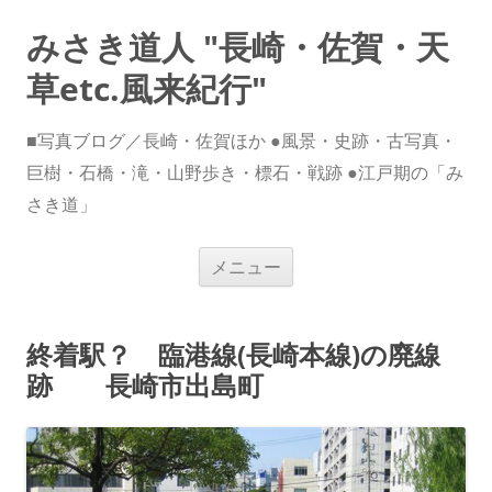
みさき道人 "長崎・佐賀・天
草etc.風来紀行"
■写真ブログ／長崎・佐賀ほか ●風景・史跡・古写真・
巨樹・石橋・滝・山野歩き・標石・戦跡 ●江戸期の「み
さき道」
コ
メニュー
ン
テ
ン
ツ
へ
終着駅？ 臨港線(長崎本線)の廃線
ス
キ
跡 長崎市出島町
ッ
プ