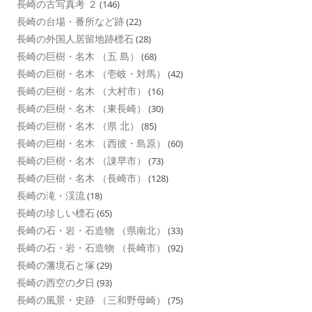
長崎の古写真考 ２
(146)
長崎の台場・番所など跡
(22)
長崎の外国人居留地跡標石
(28)
長崎の巨樹・名木 （五 島）
(68)
長崎の巨樹・名木 （壱岐・対馬）
(42)
長崎の巨樹・名木 （大村市）
(16)
長崎の巨樹・名木 （東長崎）
(30)
長崎の巨樹・名木 （県 北）
(85)
長崎の巨樹・名木 （西彼・島原）
(60)
長崎の巨樹・名木 （諌早市）
(73)
長崎の巨樹・名木 （長崎市）
(128)
長崎の滝・渓流
(18)
長崎の珍しい標石
(65)
長崎の石・岩・石造物 （県南北）
(33)
長崎の石・岩・石造物 （長崎市）
(92)
長崎の藩境石と塚
(29)
長崎の西空の夕日
(93)
長崎の風景・史跡 （三和野母崎）
(75)