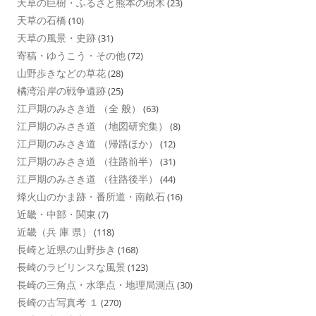
天草の巨樹・ふるさと熊本の樹木
(23)
天草の石橋
(10)
天草の風景・史跡
(31)
寄稿・ゆうこう・その他
(72)
山野歩きなどの草花
(28)
橘湾沿岸の戦争遺跡
(25)
江戸期のみさき道 （全 般）
(63)
江戸期のみさき道 （地図研究集）
(8)
江戸期のみさき道 （帰路ほか）
(12)
江戸期のみさき道 （往路前半）
(31)
江戸期のみさき道 （往路後半）
(44)
烽火山のかま跡・番所道・南畝石
(16)
近畿・中部・関東
(7)
近畿（兵 庫 県）
(118)
長崎と近県の山野歩き
(168)
長崎のラビリンスな風景
(123)
長崎の三角点・水準点・地理局測点
(30)
長崎の古写真考 １
(270)