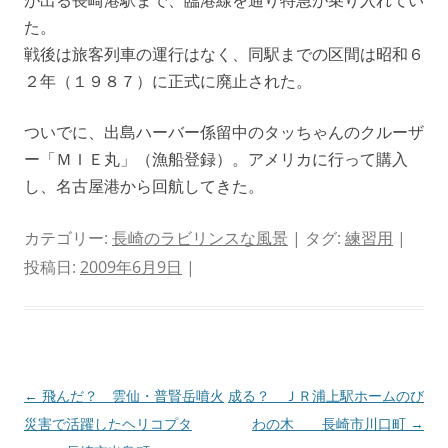
が出る長崎港駅まで、臨港線を通り特急が乗り入れてい
た。
戦後は旅客列車の運行はなく、同駅までの区間は昭和６
２年（１９８７）に正式に廃止された。
ついでに、出島ハーバー係留中のタッちゃんのクルーザ
ー「ＭＩＥ丸」（漁船登録）。アメリカに行って購入
し、名古屋港から回航してきた。
カテゴリー:
長崎のラビリンスな風景
| タグ:
練習用
|
投稿日:
2009年6月9日
|
投
←
飛んだ？ 雲仙・普賢岳噴火
成る？ ＪＲ浦上駅ホームのび
稿
災害で活躍したヘリコプタ
わの木 長崎市川口町
→