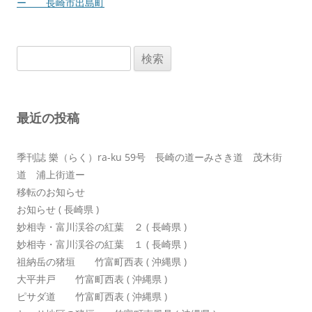
ナ
ー 長崎市出島町
ビ
ゲ
検
ー
索:
シ
ョ
最近の投稿
ン
季刊誌 樂（らく）ra-ku 59号 長崎の道ーみさき道 茂木街
道 浦上街道ー
移転のお知らせ
お知らせ ( 長崎県 )
妙相寺・富川渓谷の紅葉 ２ ( 長崎県 )
妙相寺・富川渓谷の紅葉 １ ( 長崎県 )
祖納岳の猪垣 竹富町西表 ( 沖縄県 )
大平井戸 竹富町西表 ( 沖縄県 )
ピサダ道 竹富町西表 ( 沖縄県 )