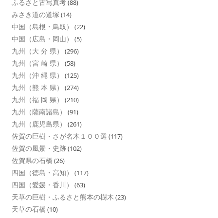
ふるさと古写真考
(88)
みさき道の道塚
(14)
中国（島根・鳥取）
(22)
中国（広島・岡山）
(5)
九州（大 分 県）
(296)
九州（宮 崎 県）
(58)
九州（沖 縄 県）
(125)
九州（熊 本 県）
(274)
九州（福 岡 県）
(210)
九州（薩南諸島）
(91)
九州（鹿児島県）
(261)
佐賀の巨樹・さが名木１００選
(117)
佐賀の風景・史跡
(102)
佐賀県の石橋
(26)
四国（徳島・高知）
(117)
四国（愛媛・香川）
(63)
天草の巨樹・ふるさと熊本の樹木
(23)
天草の石橋
(10)