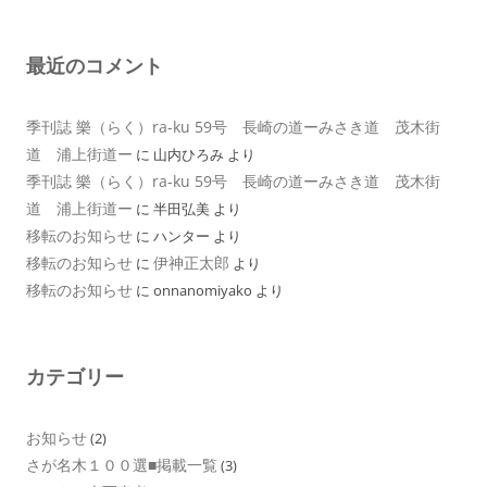
最近のコメント
季刊誌 樂（らく）ra-ku 59号 長崎の道ーみさき道 茂木街
道 浦上街道ー
に
山内ひろみ
より
季刊誌 樂（らく）ra-ku 59号 長崎の道ーみさき道 茂木街
道 浦上街道ー
に
半田弘美
より
移転のお知らせ
に
ハンター
より
移転のお知らせ
伊神正太郎
に
より
移転のお知らせ
に
onnanomiyako
より
カテゴリー
お知らせ
(2)
さが名木１００選■掲載一覧
(3)