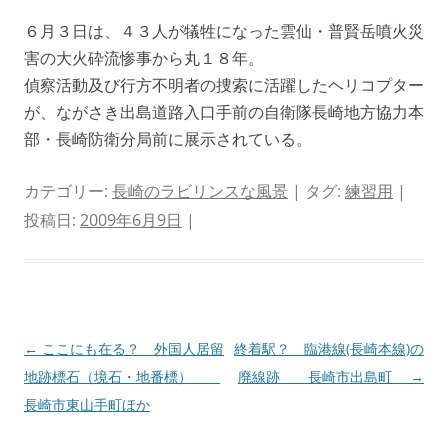
６月３日は、４３人が犠牲になった雲仙・普賢岳噴火災
害の大火砕流惨事から丸１８年。
偵察活動及び行方不明者の捜索に活躍したヘリコプター
が、ながさき出島道路入口手前の自衛隊長崎地方協力本
部・長崎防衛分局前に展示されている。
カテゴリー:
長崎のラビリンスな風景
| タグ:
練習用
|
投稿日:
2009年6月9日
|
投
←
ここにも在る？ 外国人居留
終着駅？ 臨港線(長崎本線)の
稿
地跡標石（境石・地番標）
廃線跡 長崎市出島町
→
ナ
長崎市東山手町ほか
ビ