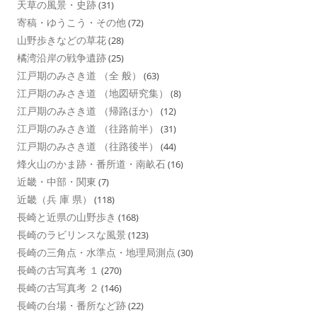
天草の風景・史跡
(31)
寄稿・ゆうこう・その他
(72)
山野歩きなどの草花
(28)
橘湾沿岸の戦争遺跡
(25)
江戸期のみさき道 （全 般）
(63)
江戸期のみさき道 （地図研究集）
(8)
江戸期のみさき道 （帰路ほか）
(12)
江戸期のみさき道 （往路前半）
(31)
江戸期のみさき道 （往路後半）
(44)
烽火山のかま跡・番所道・南畝石
(16)
近畿・中部・関東
(7)
近畿（兵 庫 県）
(118)
長崎と近県の山野歩き
(168)
長崎のラビリンスな風景
(123)
長崎の三角点・水準点・地理局測点
(30)
長崎の古写真考 １
(270)
長崎の古写真考 ２
(146)
長崎の台場・番所など跡
(22)