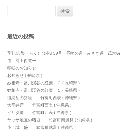
ゲ
検
ー
索:
シ
ョ
最近の投稿
ン
季刊誌 樂（らく）ra-ku 59号 長崎の道ーみさき道 茂木街
道 浦上街道ー
移転のお知らせ
お知らせ ( 長崎県 )
妙相寺・富川渓谷の紅葉 ２ ( 長崎県 )
妙相寺・富川渓谷の紅葉 １ ( 長崎県 )
祖納岳の猪垣 竹富町西表 ( 沖縄県 )
大平井戸 竹富町西表 ( 沖縄県 )
ピサダ道 竹富町西表 ( 沖縄県 )
ヤッサ地区の猪垣 竹富町南風見 ( 沖縄県 )
小 城 盛 武富町武富 ( 沖縄県 )