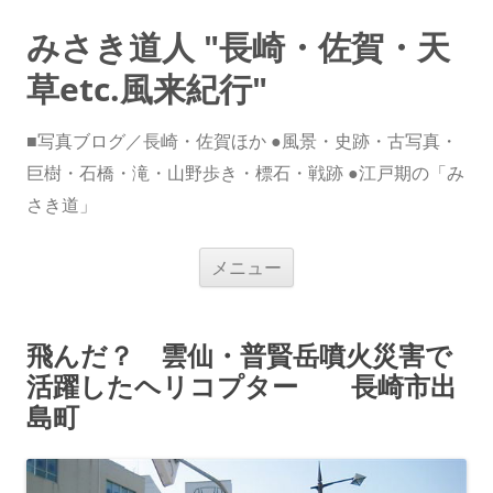
みさき道人 "長崎・佐賀・天
草etc.風来紀行"
■写真ブログ／長崎・佐賀ほか ●風景・史跡・古写真・
巨樹・石橋・滝・山野歩き・標石・戦跡 ●江戸期の「み
さき道」
コ
メニュー
ン
テ
ン
ツ
へ
飛んだ？ 雲仙・普賢岳噴火災害で
ス
キ
活躍したヘリコプター 長崎市出
ッ
プ
島町