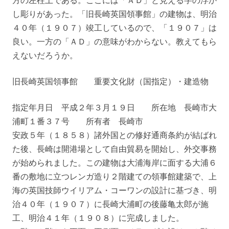
方の左柱上である。ここには「ＡＤ」と見える字の浮か
し彫りがあった。「旧長崎英国領事館」の建物は、明治
４０年（１９０７）竣工しているので、「１９０７」は
良い。一方の「ＡＤ」の意味がわからない。教えてもら
えないだろうか。
旧長崎英国領事館 重要文化財（国指定）・建造物
指定年月日 平成２年３月１９日 所在地 長崎市大
浦町１番３７号 所有者 長崎市
安政５年（１８５８）諸外国との修好通商条約が結ばれ
た後、長崎は開港場として自由貿易を開始し、外交事務
が始められました。この建物は大浦海岸に面する大浦６
番の敷地に立つレンガ造り２階建ての領事館建築で、上
海の英国技師ウイリアム・コーワンの設計に基づき、明
治４０年（１９０７）に長崎大浦町の後藤亀太郎が施
工、明治４１年（１９０８）に完成しました。