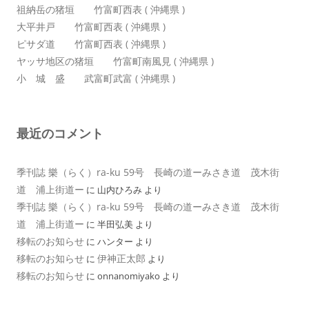
祖納岳の猪垣 竹富町西表 ( 沖縄県 )
大平井戸 竹富町西表 ( 沖縄県 )
ピサダ道 竹富町西表 ( 沖縄県 )
ヤッサ地区の猪垣 竹富町南風見 ( 沖縄県 )
小 城 盛 武富町武富 ( 沖縄県 )
最近のコメント
季刊誌 樂（らく）ra-ku 59号 長崎の道ーみさき道 茂木街
道 浦上街道ー
に
山内ひろみ
より
季刊誌 樂（らく）ra-ku 59号 長崎の道ーみさき道 茂木街
道 浦上街道ー
に
半田弘美
より
移転のお知らせ
に
ハンター
より
移転のお知らせ
伊神正太郎
に
より
移転のお知らせ
に
onnanomiyako
より