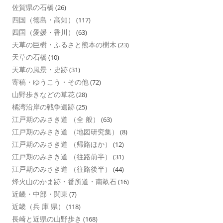
佐賀県の石橋
(26)
四国（徳島・高知）
(117)
四国（愛媛・香川）
(63)
天草の巨樹・ふるさと熊本の樹木
(23)
天草の石橋
(10)
天草の風景・史跡
(31)
寄稿・ゆうこう・その他
(72)
山野歩きなどの草花
(28)
橘湾沿岸の戦争遺跡
(25)
江戸期のみさき道 （全 般）
(63)
江戸期のみさき道 （地図研究集）
(8)
江戸期のみさき道 （帰路ほか）
(12)
江戸期のみさき道 （往路前半）
(31)
江戸期のみさき道 （往路後半）
(44)
烽火山のかま跡・番所道・南畝石
(16)
近畿・中部・関東
(7)
近畿（兵 庫 県）
(118)
長崎と近県の山野歩き
(168)