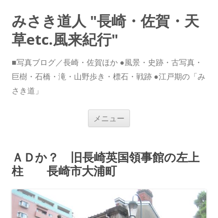
みさき道人 "長崎・佐賀・天
草etc.風来紀行"
■写真ブログ／長崎・佐賀ほか ●風景・史跡・古写真・
巨樹・石橋・滝・山野歩き・標石・戦跡 ●江戸期の「み
さき道」
コ
メニュー
ン
テ
ン
ツ
へ
ＡＤか？ 旧長崎英国領事館の左上
ス
キ
柱 長崎市大浦町
ッ
プ