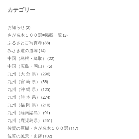
カテゴリー
お知らせ
(2)
さが名木１００選■掲載一覧
(3)
ふるさと古写真考
(88)
みさき道の道塚
(14)
中国（島根・鳥取）
(22)
中国（広島・岡山）
(5)
九州（大 分 県）
(296)
九州（宮 崎 県）
(58)
九州（沖 縄 県）
(125)
九州（熊 本 県）
(274)
九州（福 岡 県）
(210)
九州（薩南諸島）
(91)
九州（鹿児島県）
(261)
佐賀の巨樹・さが名木１００選
(117)
佐賀の風景・史跡
(102)