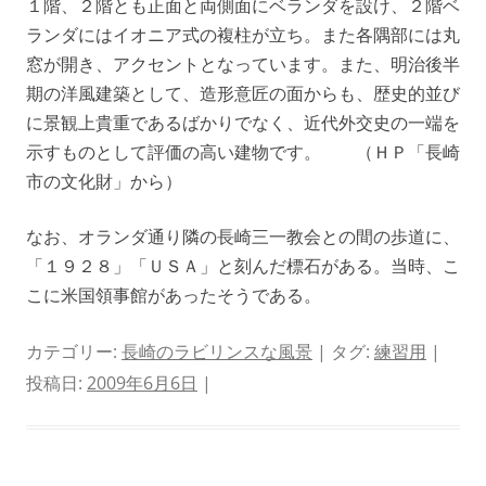
１階、２階とも正面と両側面にベランダを設け、２階ベ
ランダにはイオニア式の複柱が立ち。また各隅部には丸
窓が開き、アクセントとなっています。また、明治後半
期の洋風建築として、造形意匠の面からも、歴史的並び
に景観上貴重であるばかりでなく、近代外交史の一端を
示すものとして評価の高い建物です。 （ＨＰ「長崎
市の文化財」から）
なお、オランダ通り隣の長崎三一教会との間の歩道に、
「１９２８」「ＵＳＡ」と刻んだ標石がある。当時、こ
こに米国領事館があったそうである。
カテゴリー:
長崎のラビリンスな風景
| タグ:
練習用
|
投稿日:
2009年6月6日
|