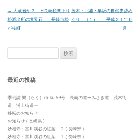
投
←
大蔵省か？ 旧長崎税関下り
茂木・北浦・早坂の自然史跡め
稿
松派出所の境界石 長崎市松
ぐり （１） 平成２１年６
ナ
が枝町
月
→
ビ
ゲ
検
ー
索:
シ
ョ
最近の投稿
ン
季刊誌 樂（らく）ra-ku 59号 長崎の道ーみさき道 茂木街
道 浦上街道ー
移転のお知らせ
お知らせ ( 長崎県 )
妙相寺・富川渓谷の紅葉 ２ ( 長崎県 )
妙相寺・富川渓谷の紅葉 １ ( 長崎県 )