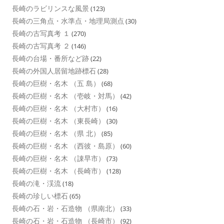
長崎のラビリンスな風景
(123)
長崎の三角点・水準点・地理局測点
(30)
長崎の古写真考 １
(270)
長崎の古写真考 ２
(146)
長崎の台場・番所など跡
(22)
長崎の外国人居留地跡標石
(28)
長崎の巨樹・名木 （五 島）
(68)
長崎の巨樹・名木 （壱岐・対馬）
(42)
長崎の巨樹・名木 （大村市）
(16)
長崎の巨樹・名木 （東長崎）
(30)
長崎の巨樹・名木 （県 北）
(85)
長崎の巨樹・名木 （西彼・島原）
(60)
長崎の巨樹・名木 （諌早市）
(73)
長崎の巨樹・名木 （長崎市）
(128)
長崎の滝・渓流
(18)
長崎の珍しい標石
(65)
長崎の石・岩・石造物 （県南北）
(33)
長崎の石・岩・石造物 （長崎市）
(92)