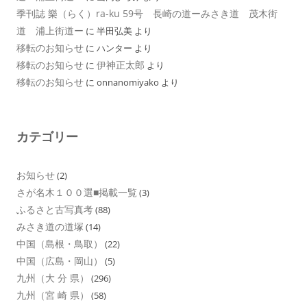
季刊誌 樂（らく）ra-ku 59号 長崎の道ーみさき道 茂木街
道 浦上街道ー
に
半田弘美
より
移転のお知らせ
に
ハンター
より
移転のお知らせ
伊神正太郎
に
より
移転のお知らせ
に
onnanomiyako
より
カテゴリー
お知らせ
(2)
さが名木１００選■掲載一覧
(3)
ふるさと古写真考
(88)
みさき道の道塚
(14)
中国（島根・鳥取）
(22)
中国（広島・岡山）
(5)
九州（大 分 県）
(296)
九州（宮 崎 県）
(58)