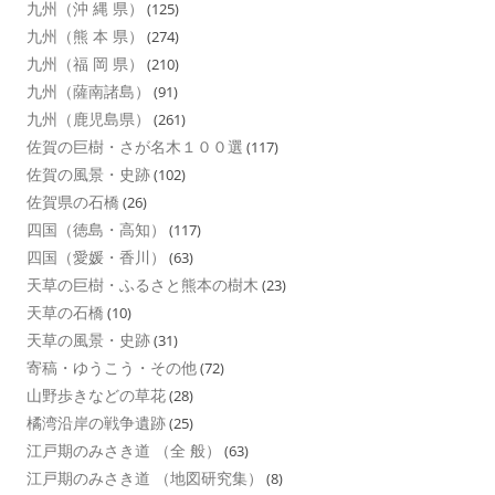
九州（沖 縄 県）
(125)
九州（熊 本 県）
(274)
九州（福 岡 県）
(210)
九州（薩南諸島）
(91)
九州（鹿児島県）
(261)
佐賀の巨樹・さが名木１００選
(117)
佐賀の風景・史跡
(102)
佐賀県の石橋
(26)
四国（徳島・高知）
(117)
四国（愛媛・香川）
(63)
天草の巨樹・ふるさと熊本の樹木
(23)
天草の石橋
(10)
天草の風景・史跡
(31)
寄稿・ゆうこう・その他
(72)
山野歩きなどの草花
(28)
橘湾沿岸の戦争遺跡
(25)
江戸期のみさき道 （全 般）
(63)
江戸期のみさき道 （地図研究集）
(8)