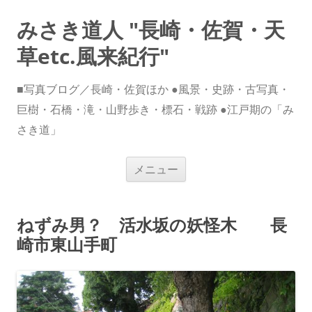
みさき道人 "長崎・佐賀・天
草etc.風来紀行"
■写真ブログ／長崎・佐賀ほか ●風景・史跡・古写真・
巨樹・石橋・滝・山野歩き・標石・戦跡 ●江戸期の「み
さき道」
コ
メニュー
ン
テ
ン
ツ
へ
ねずみ男？ 活水坂の妖怪木 長
ス
キ
崎市東山手町
ッ
プ