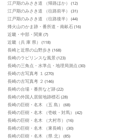
江戸期のみさき道 （帰路ほか）
(12)
江戸期のみさき道 （往路前半）
(31)
江戸期のみさき道 （往路後半）
(44)
烽火山のかま跡・番所道・南畝石
(16)
近畿・中部・関東
(7)
近畿（兵 庫 県）
(118)
長崎と近県の山野歩き
(168)
長崎のラビリンスな風景
(123)
長崎の三角点・水準点・地理局測点
(30)
長崎の古写真考 １
(270)
長崎の古写真考 ２
(146)
長崎の台場・番所など跡
(22)
長崎の外国人居留地跡標石
(28)
長崎の巨樹・名木 （五 島）
(68)
長崎の巨樹・名木 （壱岐・対馬）
(42)
長崎の巨樹・名木 （大村市）
(16)
長崎の巨樹・名木 （東長崎）
(30)
長崎の巨樹・名木 （県 北）
(85)