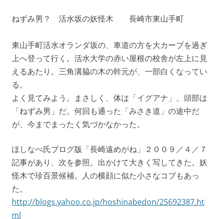
ねずみ男？ 活水坂の妖怪木 長崎市東山手町
東山手町活水オランダ坂の、車道の方を大カーブを過ぎ
上へ登って行く。活水大学の赤い屋根の校舎が左上に見
えるあたり。三角溝脇の木の幹元が、一部白くなってい
る。
よく見てみよう。まさしく、体は「イグアナ」、頭部は
「ねずみ男」だ。何回も通った「みさき道」の途中だ
が、今までまったく気づかなかった。
ほしなべ氏ブログ版「長崎遠めがね」２００９／４／７
記事があり、次を参照。出かけて大きく写してきた。妖
怪木で珍百景候補。人の横顔に似た小さなコブもあっ
た。
http://blogs.yahoo.co.jp/hoshinabedon/25692387.ht
ml