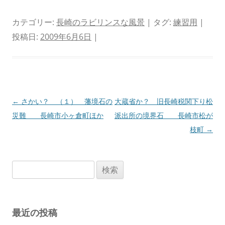
カテゴリー:
長崎のラビリンスな風景
| タグ:
練習用
|
投稿日:
2009年6月6日
|
投
←
さかい？ （１） 藩境石の
大蔵省か？ 旧長崎税関下り松
稿
災難 長崎市小ヶ倉町ほか
派出所の境界石 長崎市松が
ナ
枝町
→
ビ
ゲ
検
ー
索:
シ
ョ
最近の投稿
ン