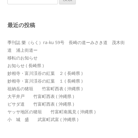
索:
ー
シ
最近の投稿
ョ
ン
季刊誌 樂（らく）ra-ku 59号 長崎の道ーみさき道 茂木街
道 浦上街道ー
移転のお知らせ
お知らせ ( 長崎県 )
妙相寺・富川渓谷の紅葉 ２ ( 長崎県 )
妙相寺・富川渓谷の紅葉 １ ( 長崎県 )
祖納岳の猪垣 竹富町西表 ( 沖縄県 )
大平井戸 竹富町西表 ( 沖縄県 )
ピサダ道 竹富町西表 ( 沖縄県 )
ヤッサ地区の猪垣 竹富町南風見 ( 沖縄県 )
小 城 盛 武富町武富 ( 沖縄県 )