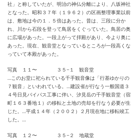
社」と称していたが、明治の神仏分離により、八坂神社
となった。昭和３７年（１９６２）の区画整理事業以前
は、敷地は今の１．５倍はあった。昔は、三段に分か
れ、川から石段を登って鳥居をくぐっていた。鳥居の奥
に広場があった。一段上がって拝殿があり、今より奥に
あった。現在、観音堂となっているところが一段高くな
っていて本殿があった。
写真 １１〜 ３５−１ 観音堂
…このお堂に祀られている千手観音像は「行基ゆかりの
７観音」といわれている。…建設省が行なう一般国道３
４号日見バイパス工事に伴い、汐見岳の千手観音堂（宿
町１６３番地１）の移転と土地の売却を行なう必要が生
じた。…平成１４年（２００２）２月現在地に移転竣工
した。…
写真 １２〜 ３５−２ 地蔵堂