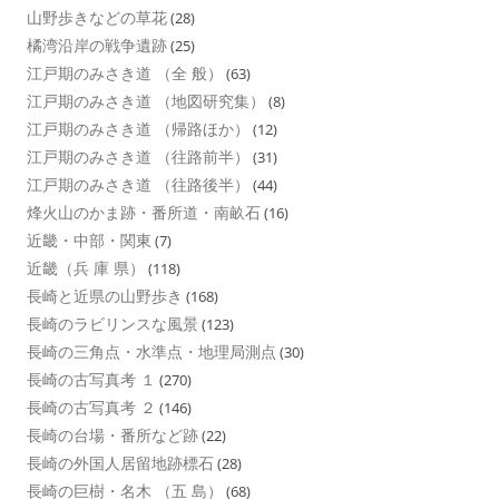
山野歩きなどの草花
(28)
橘湾沿岸の戦争遺跡
(25)
江戸期のみさき道 （全 般）
(63)
江戸期のみさき道 （地図研究集）
(8)
江戸期のみさき道 （帰路ほか）
(12)
江戸期のみさき道 （往路前半）
(31)
江戸期のみさき道 （往路後半）
(44)
烽火山のかま跡・番所道・南畝石
(16)
近畿・中部・関東
(7)
近畿（兵 庫 県）
(118)
長崎と近県の山野歩き
(168)
長崎のラビリンスな風景
(123)
長崎の三角点・水準点・地理局測点
(30)
長崎の古写真考 １
(270)
長崎の古写真考 ２
(146)
長崎の台場・番所など跡
(22)
長崎の外国人居留地跡標石
(28)
長崎の巨樹・名木 （五 島）
(68)