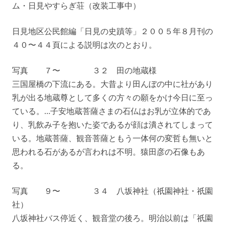
ム・日見やすらぎ荘（改装工事中）
日見地区公民館編「日見の史蹟等」２００５年８月刊の
４０〜４４頁による説明は次のとおり。
写真 ７〜 ３２ 田の地蔵様
三国屋橋の下流にある。大昔より田んぼの中に社があり
乳が出る地蔵尊として多くの方々の願をかけ今日に至っ
ている。…子安地蔵菩薩さまの石仏はお乳が立体的であ
り、乳飲み子を抱いた姿であるが顔は潰されてしまって
いる。地蔵菩薩、観音菩薩ともう一体何の変哲も無いと
思われる石があるが言われは不明。猿田彦の石像もあ
る。
写真 ９〜 ３４ 八坂神社（祇園神社・祇園
社）
八坂神社バス停近く、観音堂の後ろ。明治以前は「祇園