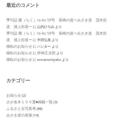
最近のコメント
季刊誌 樂（らく）ra-ku 59号 長崎の道ーみさき道 茂木街
道 浦上街道ー
に
山内ひろみ
より
季刊誌 樂（らく）ra-ku 59号 長崎の道ーみさき道 茂木街
道 浦上街道ー
に
半田弘美
より
移転のお知らせ
に
ハンター
より
移転のお知らせ
伊神正太郎
に
より
移転のお知らせ
に
onnanomiyako
より
カテゴリー
お知らせ
(2)
さが名木１００選■掲載一覧
(3)
ふるさと古写真考
(88)
みさき道の道塚
(14)