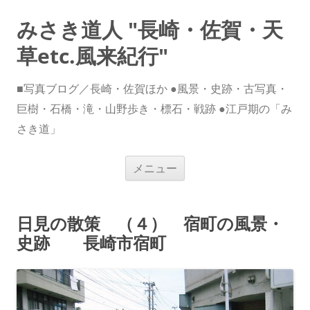
みさき道人 "長崎・佐賀・天
草etc.風来紀行"
■写真ブログ／長崎・佐賀ほか ●風景・史跡・古写真・
巨樹・石橋・滝・山野歩き・標石・戦跡 ●江戸期の「み
さき道」
コ
メニュー
ン
テ
ン
ツ
へ
日見の散策 （４） 宿町の風景・
ス
キ
史跡 長崎市宿町
ッ
プ