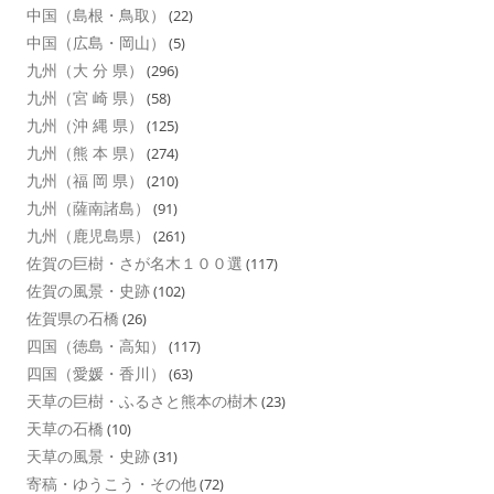
中国（島根・鳥取）
(22)
中国（広島・岡山）
(5)
九州（大 分 県）
(296)
九州（宮 崎 県）
(58)
九州（沖 縄 県）
(125)
九州（熊 本 県）
(274)
九州（福 岡 県）
(210)
九州（薩南諸島）
(91)
九州（鹿児島県）
(261)
佐賀の巨樹・さが名木１００選
(117)
佐賀の風景・史跡
(102)
佐賀県の石橋
(26)
四国（徳島・高知）
(117)
四国（愛媛・香川）
(63)
天草の巨樹・ふるさと熊本の樹木
(23)
天草の石橋
(10)
天草の風景・史跡
(31)
寄稿・ゆうこう・その他
(72)