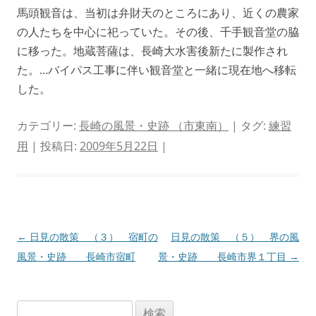
馬頭観音は、当初は弁財天のところにあり、近くの農家
の人たちを中心に祀っていた。その後、千手観音堂の脇
に移った。地蔵菩薩は、長崎大水害後新たに製作され
た。…バイパス工事に伴い観音堂と一緒に現在地へ移転
した。
カテゴリー:
長崎の風景・史跡 （市東南）
| タグ:
練習
用
| 投稿日:
2009年5月22日
|
投
←
日見の散策 （３） 宿町の
日見の散策 （５） 界の風
稿
風景・史跡 長崎市宿町
景・史跡 長崎市界１丁目
→
ナ
ビ
検
ゲ