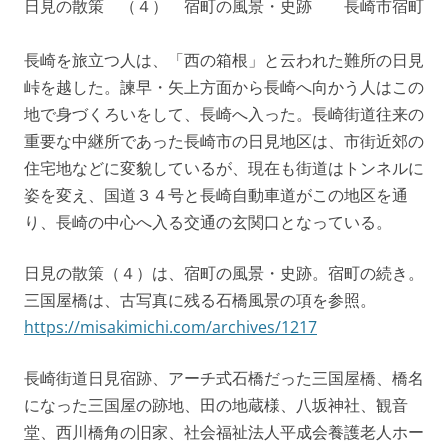
日見の散策 （４） 宿町の風景・史跡 長崎市宿町
長崎を旅立つ人は、「西の箱根」と云われた難所の日見
峠を越した。諫早・矢上方面から長崎へ向かう人はこの
地で身づくろいをして、長崎へ入った。長崎街道往来の
重要な中継所であった長崎市の日見地区は、市街近郊の
住宅地などに変貌しているが、現在も街道はトンネルに
姿を変え、国道３４号と長崎自動車道がこの地区を通
り、長崎の中心へ入る交通の玄関口となっている。
日見の散策（４）は、宿町の風景・史跡。宿町の続き。
三国屋橋は、古写真に残る石橋風景の項を参照。
https://misakimichi.com/archives/1217
長崎街道日見宿跡、アーチ式石橋だった三国屋橋、橋名
になった三国屋の跡地、田の地蔵様、八坂神社、観音
堂、西川橋角の旧家、社会福祉法人平成会養護老人ホー