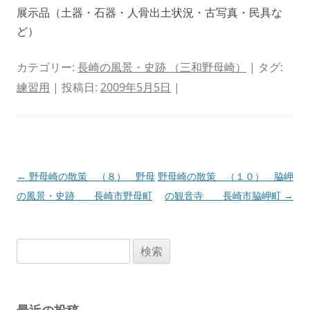
展示品（土器・石器・人骨出土状況・古写真・民具な
ど）
カテゴリー:
長崎の風景・史跡 （三和野母崎）
| タグ:
練習用
| 投稿日:
2009年5月5日
|
投
←
野母崎の散策 （８） 野母
野母崎の散策 （１０） 脇岬
稿
の風景・史跡 長崎市野母町
の観音寺 長崎市脇岬町
→
ナ
ビ
検
ゲ
索:
ー
シ