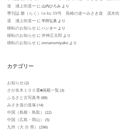
道 浦上街道ー
に
山内ひろみ
より
季刊誌 樂（らく）ra-ku 59号 長崎の道ーみさき道 茂木街
道 浦上街道ー
に
半田弘美
より
移転のお知らせ
に
ハンター
より
移転のお知らせ
伊神正太郎
に
より
移転のお知らせ
に
onnanomiyako
より
カテゴリー
お知らせ
(2)
さが名木１００選■掲載一覧
(3)
ふるさと古写真考
(88)
みさき道の道塚
(14)
中国（島根・鳥取）
(22)
中国（広島・岡山）
(5)
九州（大 分 県）
(296)