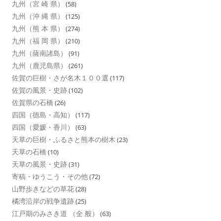
九州（宮 崎 県）
(58)
九州（沖 縄 県）
(125)
九州（熊 本 県）
(274)
九州（福 岡 県）
(210)
九州（薩南諸島）
(91)
九州（鹿児島県）
(261)
佐賀の巨樹・さが名木１００選
(117)
佐賀の風景・史跡
(102)
佐賀県の石橋
(26)
四国（徳島・高知）
(117)
四国（愛媛・香川）
(63)
天草の巨樹・ふるさと熊本の樹木
(23)
天草の石橋
(10)
天草の風景・史跡
(31)
寄稿・ゆうこう・その他
(72)
山野歩きなどの草花
(28)
橘湾沿岸の戦争遺跡
(25)
江戸期のみさき道 （全 般）
(63)