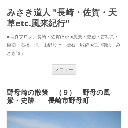
みさき道人 "長崎・佐賀・天
草etc.風来紀行"
■写真ブログ／長崎・佐賀ほか ●風景・史跡・古写真・
巨樹・石橋・滝・山野歩き・標石・戦跡 ●江戸期の「み
さき道」
コ
メニュー
ン
テ
ン
ツ
へ
野母崎の散策 （９） 野母の風
ス
キ
景・史跡 長崎市野母町
ッ
プ