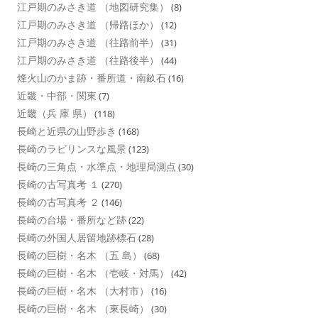
江戸期のみさき道 （地図研究集）
(8)
江戸期のみさき道 （帰路ほか）
(12)
江戸期のみさき道 （往路前半）
(31)
江戸期のみさき道 （往路後半）
(44)
烽火山のかま跡・番所道・南畝石
(16)
近畿・中部・関東
(7)
近畿（兵 庫 県）
(118)
長崎と近県の山野歩き
(168)
長崎のラビリンスな風景
(123)
長崎の三角点・水準点・地理局測点
(30)
長崎の古写真考 １
(270)
長崎の古写真考 ２
(146)
長崎の台場・番所など跡
(22)
長崎の外国人居留地跡標石
(28)
長崎の巨樹・名木 （五 島）
(68)
長崎の巨樹・名木 （壱岐・対馬）
(42)
長崎の巨樹・名木 （大村市）
(16)
長崎の巨樹・名木 （東長崎）
(30)