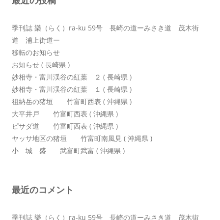
最近の投稿
ョ
ン
季刊誌 樂（らく）ra-ku 59号 長崎の道ーみさき道 茂木街
道 浦上街道ー
移転のお知らせ
お知らせ ( 長崎県 )
妙相寺・富川渓谷の紅葉 ２ ( 長崎県 )
妙相寺・富川渓谷の紅葉 １ ( 長崎県 )
祖納岳の猪垣 竹富町西表 ( 沖縄県 )
大平井戸 竹富町西表 ( 沖縄県 )
ピサダ道 竹富町西表 ( 沖縄県 )
ヤッサ地区の猪垣 竹富町南風見 ( 沖縄県 )
小 城 盛 武富町武富 ( 沖縄県 )
最近のコメント
季刊誌 樂（らく）ra-ku 59号 長崎の道ーみさき道 茂木街