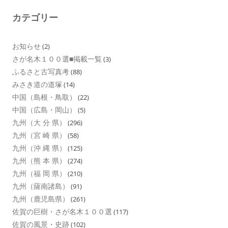
カテゴリー
お知らせ
(2)
さが名木１００選■掲載一覧
(3)
ふるさと古写真考
(88)
みさき道の道塚
(14)
中国（島根・鳥取）
(22)
中国（広島・岡山）
(5)
九州（大 分 県）
(296)
九州（宮 崎 県）
(58)
九州（沖 縄 県）
(125)
九州（熊 本 県）
(274)
九州（福 岡 県）
(210)
九州（薩南諸島）
(91)
九州（鹿児島県）
(261)
佐賀の巨樹・さが名木１００選
(117)
佐賀の風景・史跡
(102)