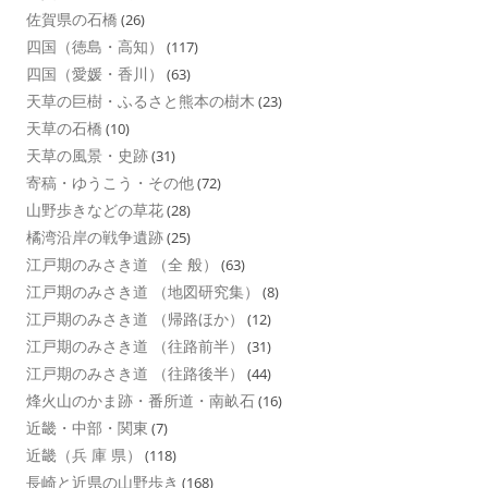
佐賀県の石橋
(26)
四国（徳島・高知）
(117)
四国（愛媛・香川）
(63)
天草の巨樹・ふるさと熊本の樹木
(23)
天草の石橋
(10)
天草の風景・史跡
(31)
寄稿・ゆうこう・その他
(72)
山野歩きなどの草花
(28)
橘湾沿岸の戦争遺跡
(25)
江戸期のみさき道 （全 般）
(63)
江戸期のみさき道 （地図研究集）
(8)
江戸期のみさき道 （帰路ほか）
(12)
江戸期のみさき道 （往路前半）
(31)
江戸期のみさき道 （往路後半）
(44)
烽火山のかま跡・番所道・南畝石
(16)
近畿・中部・関東
(7)
近畿（兵 庫 県）
(118)
長崎と近県の山野歩き
(168)