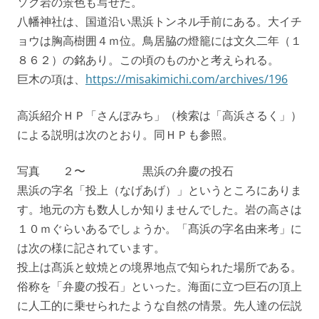
ソク岩の景色も写せた。
八幡神社は、国道沿い黒浜トンネル手前にある。大イチ
ョウは胸高樹囲４ｍ位。鳥居脇の燈籠には文久二年（１
８６２）の銘あり。この頃のものかと考えられる。
巨木の項は、
https://misakimichi.com/archives/196
高浜紹介ＨＰ「さんぽみち」（検索は「高浜さるく」）
による説明は次のとおり。同ＨＰも参照。
写真 ２〜 黒浜の弁慶の投石
黒浜の字名「投上（なげあげ）」というところにありま
す。地元の方も数人しか知りませんでした。岩の高さは
１０ｍぐらいあるでしょうか。「髙浜の字名由来考」に
は次の様に記されています。
投上は髙浜と蚊焼との境界地点で知られた場所である。
俗称を「弁慶の投石」といった。海面に立つ巨石の頂上
に人工的に乗せられたような自然の情景。先人達の伝説