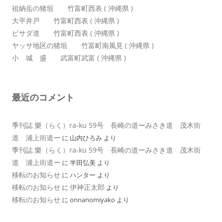
祖納岳の猪垣 竹富町西表 ( 沖縄県 )
大平井戸 竹富町西表 ( 沖縄県 )
ピサダ道 竹富町西表 ( 沖縄県 )
ヤッサ地区の猪垣 竹富町南風見 ( 沖縄県 )
小 城 盛 武富町武富 ( 沖縄県 )
最近のコメント
季刊誌 樂（らく）ra-ku 59号 長崎の道ーみさき道 茂木街
道 浦上街道ー
に
山内ひろみ
より
季刊誌 樂（らく）ra-ku 59号 長崎の道ーみさき道 茂木街
道 浦上街道ー
に
半田弘美
より
移転のお知らせ
に
ハンター
より
移転のお知らせ
伊神正太郎
に
より
移転のお知らせ
に
onnanomiyako
より