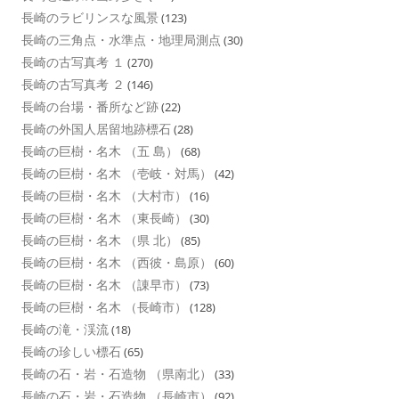
長崎のラビリンスな風景
(123)
長崎の三角点・水準点・地理局測点
(30)
長崎の古写真考 １
(270)
長崎の古写真考 ２
(146)
長崎の台場・番所など跡
(22)
長崎の外国人居留地跡標石
(28)
長崎の巨樹・名木 （五 島）
(68)
長崎の巨樹・名木 （壱岐・対馬）
(42)
長崎の巨樹・名木 （大村市）
(16)
長崎の巨樹・名木 （東長崎）
(30)
長崎の巨樹・名木 （県 北）
(85)
長崎の巨樹・名木 （西彼・島原）
(60)
長崎の巨樹・名木 （諌早市）
(73)
長崎の巨樹・名木 （長崎市）
(128)
長崎の滝・渓流
(18)
長崎の珍しい標石
(65)
長崎の石・岩・石造物 （県南北）
(33)
長崎の石・岩・石造物 （長崎市）
(92)