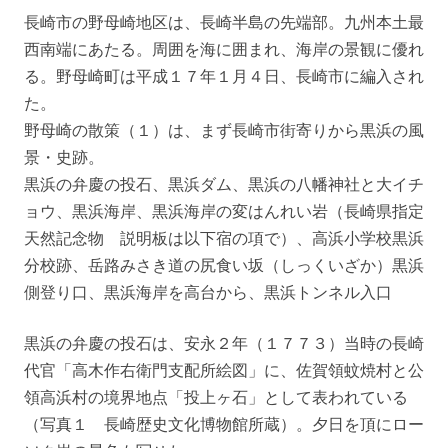
長崎市の野母崎地区は、長崎半島の先端部。九州本土最
西南端にあたる。周囲を海に囲まれ、海岸の景観に優れ
る。野母崎町は平成１７年１月４日、長崎市に編入され
た。
野母崎の散策（１）は、まず長崎市街寄りから黒浜の風
景・史跡。
黒浜の弁慶の投石、黒浜ダム、黒浜の八幡神社と大イチ
ョウ、黒浜海岸、黒浜海岸の変はんれい岩（長崎県指定
天然記念物 説明板は以下宿の項で）、高浜小学校黒浜
分校跡、岳路みさき道の尻食い坂（しっくいざか）黒浜
側登り口、黒浜海岸を高台から、黒浜トンネル入口
黒浜の弁慶の投石は、安永２年（１７７３）当時の長崎
代官「高木作右衛門支配所絵図」に、佐賀領蚊焼村と公
領高浜村の境界地点「投上ヶ石」として表われている
（写真１ 長崎歴史文化博物館所蔵）。夕日を頂にロー