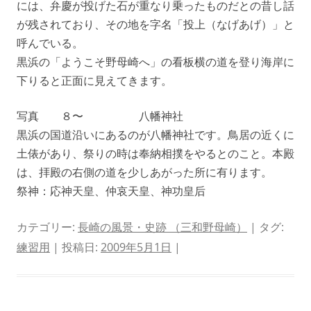
には、弁慶が投げた石が重なり乗ったものだとの昔し話
が残されており、その地を字名「投上（なげあげ）」と
呼んでいる。
黒浜の「ようこそ野母崎へ」の看板横の道を登り海岸に
下りると正面に見えてきます。
写真 ８〜 八幡神社
黒浜の国道沿いにあるのが八幡神社です。鳥居の近くに
土俵があり、祭りの時は奉納相撲をやるとのこと。本殿
は、拝殿の右側の道を少しあがった所に有ります。
祭神：応神天皇、仲哀天皇、神功皇后
カテゴリー:
長崎の風景・史跡 （三和野母崎）
| タグ:
練習用
| 投稿日:
2009年5月1日
|