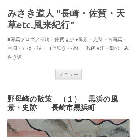
みさき道人 "長崎・佐賀・天
草etc.風来紀行"
■写真ブログ／長崎・佐賀ほか ●風景・史跡・古写真・
巨樹・石橋・滝・山野歩き・標石・戦跡 ●江戸期の「み
さき道」
コ
メニュー
ン
テ
ン
ツ
へ
野母崎の散策 （１） 黒浜の風
ス
キ
景・史跡 長崎市黒浜町
ッ
プ