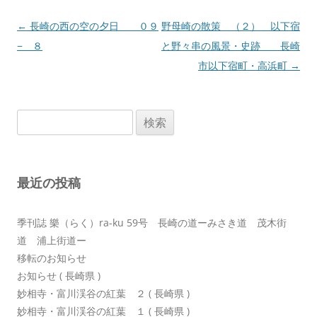
投
←
長崎の西の空の夕日 ０９
野母崎の散策 （２） 以下宿
稿
− ８
と野々串の風景・史跡 長崎
ナ
市以下宿町・高浜町
→
ビ
ゲ
検
ー
索:
シ
ョ
最近の投稿
ン
季刊誌 樂（らく）ra-ku 59号 長崎の道ーみさき道 茂木街
道 浦上街道ー
移転のお知らせ
お知らせ ( 長崎県 )
妙相寺・富川渓谷の紅葉 ２ ( 長崎県 )
妙相寺・富川渓谷の紅葉 １ ( 長崎県 )